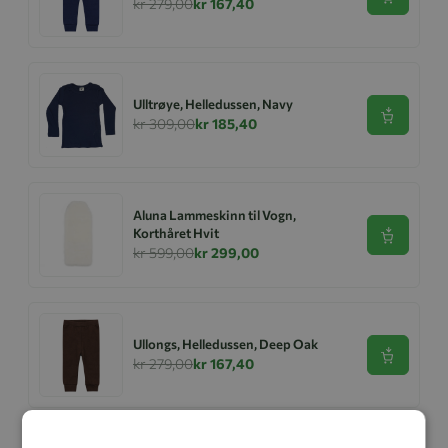
Se produk
kr 279,00
kr 167,40
Ulltrøye, Helledussen, Navy
Se produk
kr 309,00
kr 185,40
Aluna Lammeskinn til Vogn,
Korthåret Hvit
Se produk
kr 599,00
kr 299,00
Ullongs, Helledussen, Deep Oak
Se produk
kr 279,00
kr 167,40