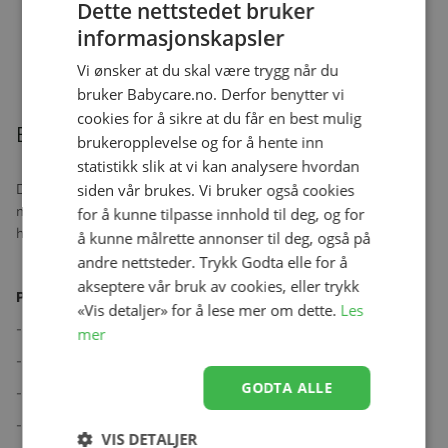
Dette nettstedet bruker
Bukse, Joha, Ull, Grå
informasjonskapsler
Se produk
kr 369,00
Vi ønsker at du skal være trygg når du
bruker Babycare.no. Derfor benytter vi
cookies for å sikre at du får en best mulig
Beskrivelse
brukeropplevelse og for å hente inn
statistikk slik at vi kan analysere hvordan
Doddlebrush skrues på posene og lar barnet være kreative med
siden vår brukes. Vi bruker også cookies
maling. En gjenbrukbar 100 ml pose med sterk forsegling som
for å kunne tilpasse innhold til deg, og for
holder posen tett.
å kunne målrette annonser til deg, også på
andre nettsteder. Trykk Godta elle for å
akseptere vår bruk av cookies, eller trykk
Pakken inneholder:
«Vis detaljer» for å lese mer om dette.
Les
- 4 stk 100 ml DoddleBags.
mer
- 4 stk pensler som kan skrues på posene.
GODTA ALLE
- 4 stk korker/lokk i ulike farger.
- 4 stk matchende klistremerker.
VIS DETALJER