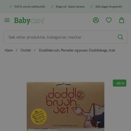
100% norsk nettbutikk
Kjøp nå - betal senere
365 dager Angrerett
Søk
Hjem
Outlet
Doddlebrush, Penseler og poser, Doddlebags, 4 pk
Hopp til slutten av bildegalleriet
-
66
%