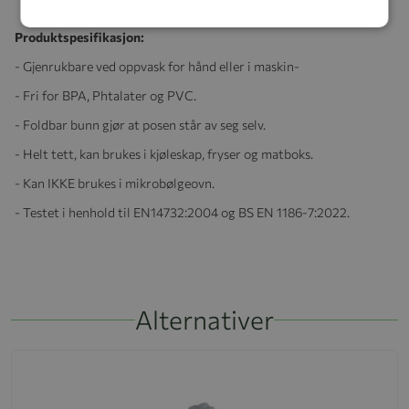
Produktspesifikasjon:
- Gjenrukbare ved oppvask for hånd eller i maskin-
- Fri for BPA, Phtalater og PVC.
- Foldbar bunn gjør at posen står av seg selv.
- Helt tett, kan brukes i kjøleskap, fryser og matboks.
- Kan IKKE brukes i mikrobølgeovn.
- Testet i henhold til EN14732:2004 og BS EN 1186-7:2022.
Alternativer