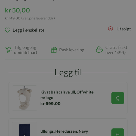
kr 50,00
kr 149,00
(veil.pris leverandør)
Utsolgt
Legg i ønskeliste
Tilgjengelig
Gratis frakt
Rask levering
umiddelbart
over 1499,-
Legg til
Kivat Balacalava Ull, Offwhite
m/logo
Se produk
kr 699,00
Ullongs, Helledussen, Navy