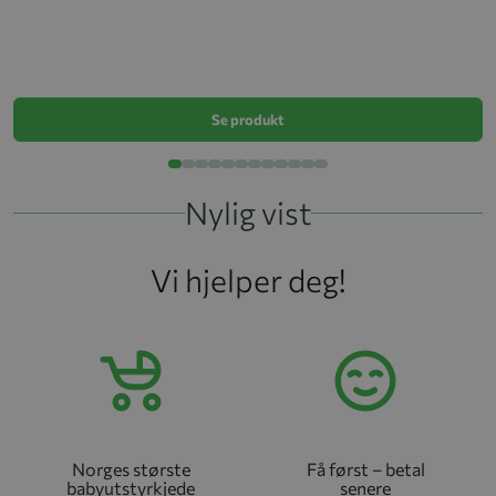
P
k
Se produkt
Nylig vist
Vi hjelper deg!
Norges største
Få først – betal
babyutstyrkjede
senere