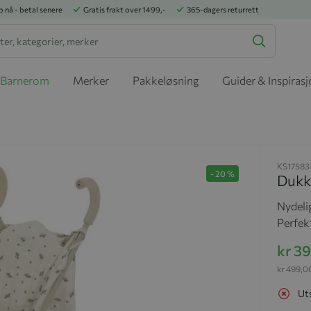
p nå - betal senere
Gratis frakt over 1499,-
365-dagers returrett
Barnerom
Merker
Pakkeløsning
Guider & Inspiras
KS17583
-
20
%
Dukk
Nydeli
Perfekt
kr 3
kr 499,0
Ut