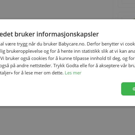
tedet bruker informasjonskapsler
kal være trygg når du bruker Babycare.no. Derfor benytter vi cooki
lig brukeropplevelse og for å hente inn statistikk slik at vi kan a
 Vi bruker også cookies for å kunne tilpasse innhold til deg, og fo
 også på andre nettsteder. Trykk Godta elle for å akseptere vår br
etaljer» for å lese mer om dette.
Les mer
erfekt for trilleturer med dukken eller bamsen.