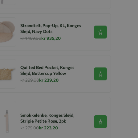
Strandtelt, Pop-Up, XL, Konges
Sløjd, Navy Dots
Se produkt
kr 1 169,00
kr 935,20
Quilted Bed Pocket, Konges
Sløjd, Buttercup Yellow
Se produkt
kr 299,00
kr 239,20
Smokkelenke, Konges Sløjd,
Stripie Petite Rose, 2pk
Se produkt
kr 279,00
kr 223,20