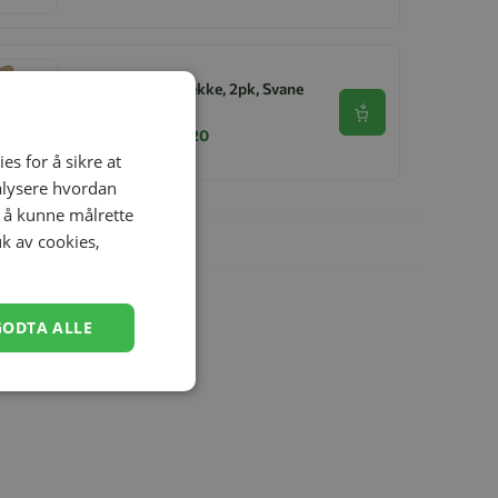
Konges Sløjd Smekke, 2pk, Svane
Se produkt
kr 399,00
kr 319,20
es for å sikre at
nalysere hvordan
r å kunne målrette
uk av cookies,
GODTA ALLE