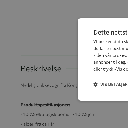
Dette netts
Vi ønsker at du s
du får en best mu
siden vår brukes.
annonser til deg,
Beskrivelse
eller trykk «Vis d
VIS DETALJER
Nydelig dukkevogn fra Konges Sløjd med doble hjul. P
Produktspesifikasjoner:
- 100% økologisk bomull / 100% jern
- alder: fra ca 1 år