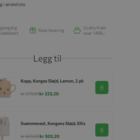
g i ønskeliste
gjengelig
Gratis frakt
Rask levering
iddelbart
over 1499,-
Legg til
Kopp, Konges Sløjd, Lemon, 2 pk
Se produkt
kr 279,00
kr 223,20
Svømmevest, Kongens Sløjd, Ellis
Se produkt
kr 629,00
kr 503,20