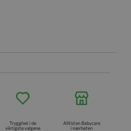
Trygghet i de
Alltid en Babycare
viktigste valgene
i nærheten