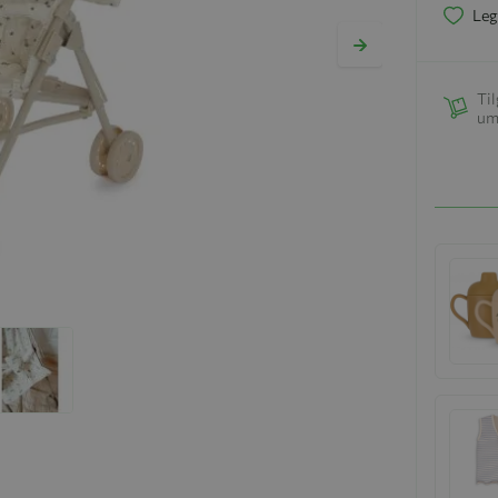
Leg
Til
um