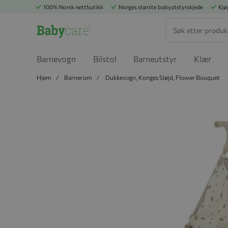
100% Norsk nettbutikk
Norges største babyutstyrskjede
Kjø
Søk
Barnevogn
Bilstol
Barneutstyr
Klær
Hjem
Barnerom
Dukkevogn, Konges Sløjd, Flower Bouquet
Hopp til slutten av bildegalleriet