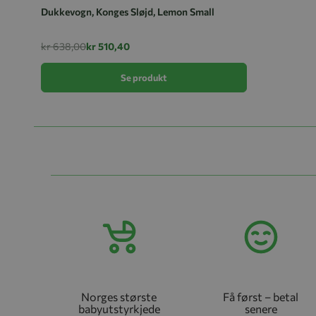
Dukkevogn, Konges Sløjd, Lemon Small
kr 638,00
kr 510,40
Se produkt
Norges største
Få først – betal
babyutstyrkjede
senere