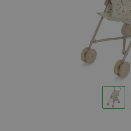
Hopp til begynnelsen av bildegalleriet