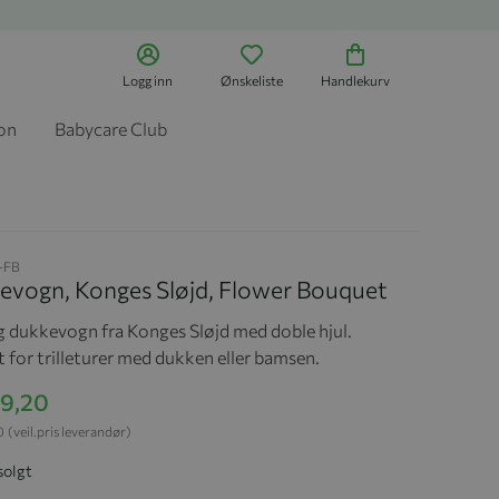
Logg inn
Ønskeliste
Handlekurv
jon
Babycare Club
-FB
evogn, Konges Sløjd, Flower Bouquet
g dukkevogn fra Konges Sløjd med doble hjul.
 for trilleturer med dukken eller bamsen.
99,20
0
(veil.pris leverandør)
solgt