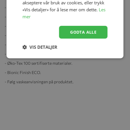
akseptere vår bruk av cookies, eller trykk
- Vannsøyle: 3000 mm.
«Vis detaljer» for å lese mer om dette.
Les
mer
- Pusteevne: 3000gr/m2/24hrs.
- Fyll: Dun, 80/20 dun/fjær.
GODTA ALLE
- Fyll i rygg: Ull.
- Ytterstoff: Polyester, fuskepels rundt hodet.
VIS DETALJER
- Innerstoff: Økologisk myk bomull.
- Øko-Tex 100 sertifiserte materialer.
- Bionic Finish ECO.
- Følg vaskeanvisningen på produktet.