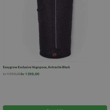
Easygrow Exclusive Vognpose, Antracite Black
kr 1 999,00
kr 1 399,00
E
k