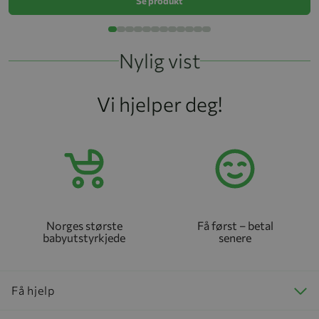
Se produkt
Nylig vist
Vi hjelper deg!
Norges største
Få først – betal
babyutstyrkjede
senere
Få hjelp