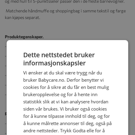
og med hull til 5-punktsseler passer den i de fleste barnevogner.
Matchende håndmuffe og shoppingbag i samme tekstil og farge
kan kjøpes separat.
Produktegenskaper.
- Varmeisolerende dun, 80/20 dun/fjær.
Dette nettstedet bruker
- Vaskbar ull i ryggen.
informasjonskapsler
- Kan forlenges til 130 cm.
Vi ønsker at du skal være trygg når du
- Vindtett.
bruker Babycare.no. Derfor benytter vi
- Hull til 5-punktsseler.
cookies for å sikre at du får en best mulig
brukeropplevelse og for å hente inn
- Anti-skli i ryggen.
statistikk slik at vi kan analysere hvordan
siden vår brukes. Vi bruker også cookies
Produktspesifikasjoner:
for å kunne tilpasse innhold til deg, og for
å kunne målrette annonser til deg, også på
- Lenge: 98-130 cm.
andre nettsteder. Trykk Godta elle for å
- Bredde: 52 cm.