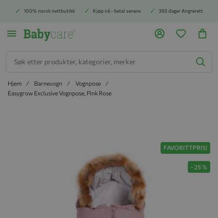
100% norsk nettbutikk
Kjøp nå - betal senere
365 dager Angrerett
Søk
Hjem
Barnevogn
Vognpose
Easygrow Exclusive Vognpose, Pink Rose
Hopp til slutten av bildegalleriet
FAVORITTPRIS!
-
25
%