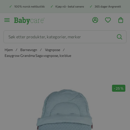
100% norsk nettbutikk
Kjøp nå - betal senere
365 dager Angrerett
Søk
Hjem
Barnevogn
Vognpose
Easygrow Grandma Saga vognpose, Ice blue
Hopp til slutten av bildegalleriet
-
25
%