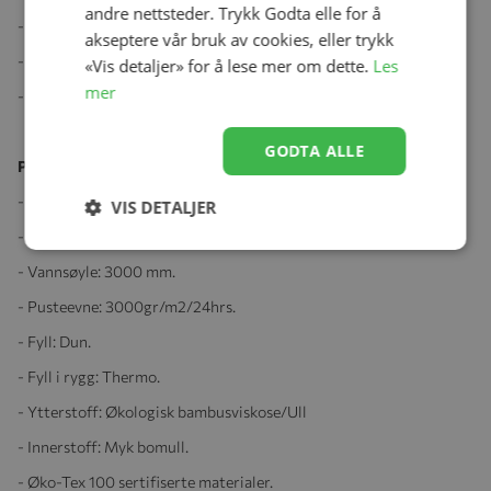
andre nettsteder. Trykk Godta elle for å
- Fylt med dun og Down touch
akseptere vår bruk av cookies, eller trykk
- Vindtett.
«Vis detaljer» for å lese mer om dette.
Les
mer
- Hull til 5-punktsseler.
GODTA ALLE
Produktspesifikasjoner:
- Lenge: 110 cm.
VIS DETALJER
- Bredde: 52 cm.
- Vannsøyle: 3000 mm.
- Pusteevne: 3000gr/m2/24hrs.
- Fyll: Dun.
- Fyll i rygg: Thermo.
- Ytterstoff: Økologisk bambusviskose/Ull
- Innerstoff: Myk bomull.
- Øko-Tex 100 sertifiserte materialer.