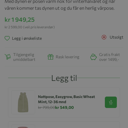
Med dynen er posen varm nok for vinterhalvåret og når
våren kommer tas dynen ut og du får en herlig vårpose.
kr 1 949,25
kr 2 599,00
(veil.pris leverandør)
Utsolgt
Legg i ønskeliste
Tilgjengelig
Gratis frakt
Rask levering
umiddelbart
over 1499,-
Legg til
Nattpose, Easygrow, Basic Wheat
Mint, 12-36 mnd
Se produk
kr 799,00
kr 549,00