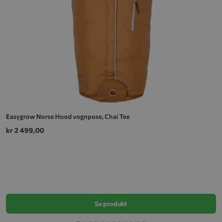
Easygrow Norse Hood vognpose, Chai Tee
kr 2 499,00
E
k
Se produkt