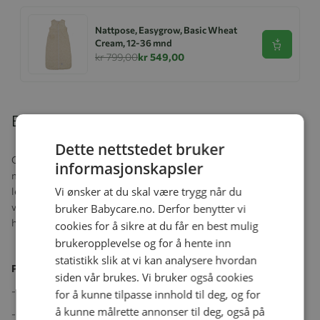
Nattpose, Easygrow, Basic Wheat
Cream, 12-36 mnd
Se produk
kr 799,00
kr 549,00
Beskrivelse
Dette nettstedet bruker
Grandma Saga er en ny strikk i Grandma serien, en helårspose i
informasjonskapsler
myk bambusviskose, ull, dun. Posen er beregnet på helårsbruk og
Vi ønsker at du skal være trygg når du
leveres med avtakbar dundyne. Med dynen er posen varm nok for
vinterhalvåret og når våren kommer tas dynen ut og du får en
bruker Babycare.no. Derfor benytter vi
herlig vårpose.
cookies for å sikre at du får en best mulig
brukeropplevelse og for å hente inn
statistikk slik at vi kan analysere hvordan
Produktegenskaper.
siden vår brukes. Vi bruker også cookies
- Beregnet på helårsbruk.
for å kunne tilpasse innhold til deg, og for
å kunne målrette annonser til deg, også på
- Leveres med avtakbar dundyne.