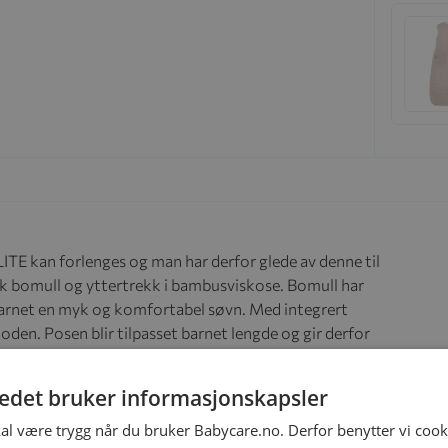
LITE kan forlenges og man har derfor glede av denne til
isk bomull og yttertrekk i bambusviskose. Bomull har
 barnet en myk og komfortabel søvn. Med integrert
ioden. Posen blir tilpasset barnet lengde og gir derfor
tedet bruker informasjonskapsler
kal være trygg når du bruker Babycare.no. Derfor benytter vi cooki