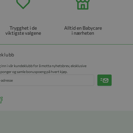
Trygghet i de
Alltid en Babycare
viktigste valgene
i nærheten
eklubb
 inn i vår kundeklubb for å motta nyhetsbrev, eksklusive
ponger og samle bonuspoeng på hvert kjøp.
Meld på
r Instagram
ee our Facebook