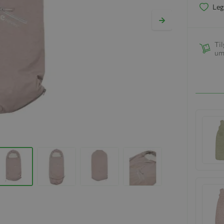
Leg
Til
um