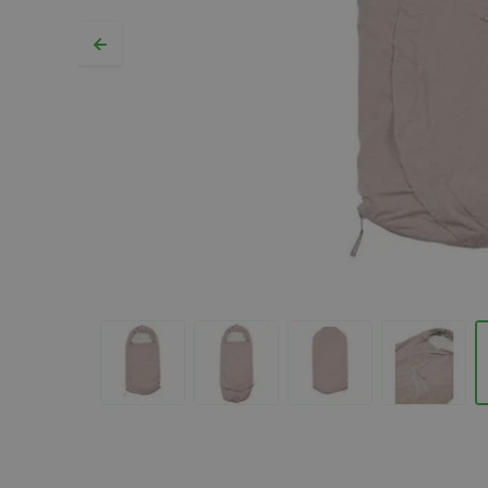
Hopp til begynnelsen av bildegalleriet