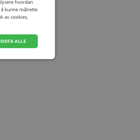
nalysere hvordan
r å kunne målrette
uk av cookies,
GODTA ALLE