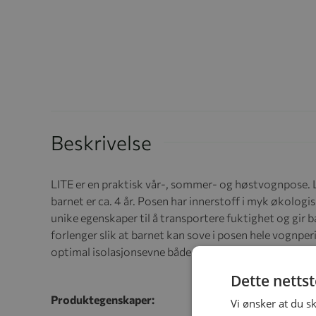
Beskrivelse
LITE er en praktisk vår-, sommer- og høstvognpose.
barnet er ca. 4 år. Posen har innerstoff i myk økolog
unike egenskaper til å transportere fuktighet og gir
forlenger slik at barnet kan sove i posen hele vognper
optimal isolasjonsevne både i bag og vogn.
Dette netts
Produktegenskaper:
Vi ønsker at du s