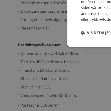
du får en best mu
- Praktisk vognpose for vår, sommer og høst.
siden vår brukes.
- Økologisk bambusviskose og har myk børstet bomu
annonser til deg,
eller trykk «Vis d
- Forlengerdel medfølger og gir lang brukstid.
- Passer fra 0-4 år.
VIS DETALJER
Produktspesifikasjoner:
- Dimensjoner (BxL): 48x98-115 cm.
- Øko-tex 100 sertifiserte tekstiler.
- Innerstoff: Økologisk bomull.
- Ytterstoff: Bambusviskose.
- Bionic Finish ECO.
- Vannavvisende/søyle: 3000 mm.
2.
- Pusteevne: 3000gr/m