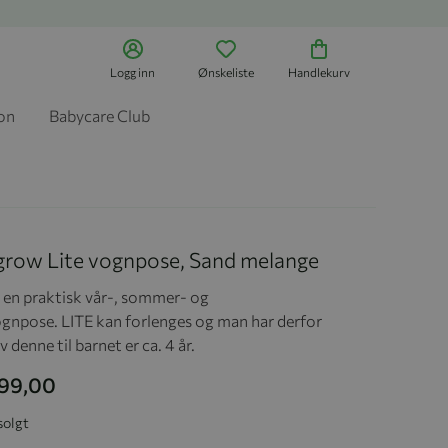
Logg inn
Ønskeliste
Handlekurv
jon
Babycare Club
grow Lite vognpose, Sand melange
r en praktisk vår-, sommer- og
ognpose.
LITE kan forlenges og man har derfor
v denne til barnet er ca. 4 år.
199,00
solgt