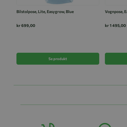
Bilstolpose, Lite, Easygrow, Blue
Vognpose, E
kr 699,00
kr 1 495,00
Se produkt