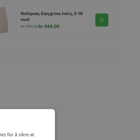
Nattpose, Easygrow, Ivory, 3-18
mnd
Se produkt
kr 749,00
kr 549,00
es for å sikre at