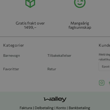
Gratis frakt over
Mangeårig
1499,–
fagkunnskap
Kategorier
Kund
Meld deg
Barnevogn
Tilbakekallelser
rabattku
Favoritter
Retur
See ou
S