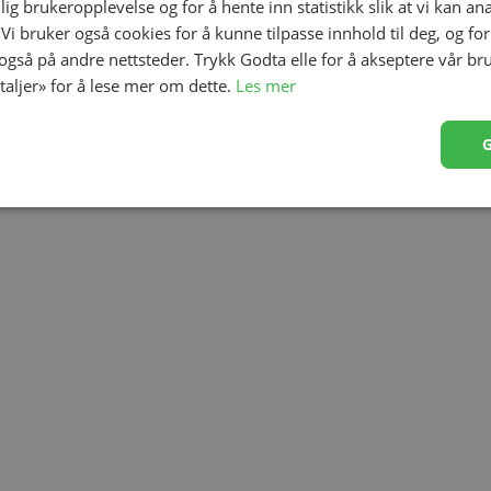
lig brukeropplevelse og for å hente inn statistikk slik at vi kan a
 Vi bruker også cookies for å kunne tilpasse innhold til deg, og fo
ll.
 også på andre nettsteder. Trykk Godta elle for å akseptere vår br
etaljer» for å lese mer om dette.
Les mer