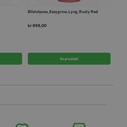
Bilstolpose, Easygrow, Lyng, Rusty Red
kr 899,00
Vognp
kr 1 
Se produkt