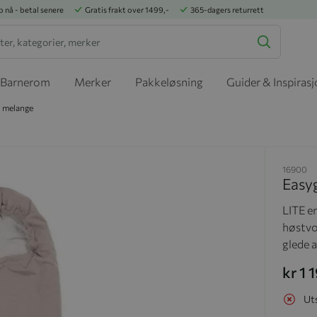
p nå - betal senere
Gratis frakt over 1499,-
365-dagers returrett
Barnerom
Merker
Pakkeløsning
Guider & Inspiras
d melange
16900
Easy
LITE e
høstv
glede a
kr 1 
Ut