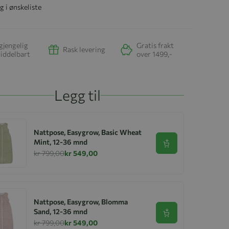
g i ønskeliste
gjengelig
Gratis frakt
Rask levering
iddelbart
over 1499,-
Legg til
Nattpose, Easygrow, Basic Wheat
Mint, 12-36 mnd
Se produkt
kr 799,00
kr 549,00
Nattpose, Easygrow, Blomma
Sand, 12-36 mnd
Se produkt
kr 799,00
kr 549,00