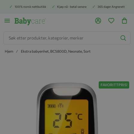
100% norsk nettbutikk
Kjøp nå - betal senere
365 dager Angrerett
Søk
Hjem
Ekstra babyenhet, BC5800D, Neonate, Sort
Hopp til slutten av bildegalleriet
FAVORITTPRIS!