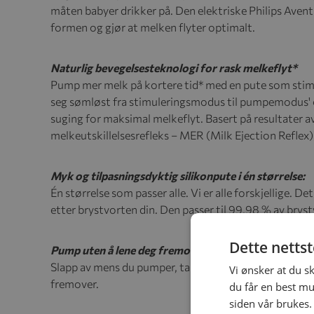
måten babyer drikker på. Den elektriske Philips Aven
formen og gjør at melken flyter optimalt.
Naturlig bevegelsesteknologi for rask melkeflyt*
Pump mer melk på kortere tid* med en pute som stimu
seg sømløst fra stimuleringsmodus til pumpemodus' 
suging for maksimal melkeflyt. Basert på resultater av
melkeutskillelsesrefleks – MER (Milk Ejection Reflex)
Myk og tilpasningsdyktig silikonpute i én størrelse:
Én størrelse som passer alle. Vi er alle forskjellige. 
etter brystvorten din. Den passer til 99,98 % av brys
Dette netts
Pump uten å lene deg fremover:
Slapp av mens du pumper, takket være et design som gj
Vi ønsker at du s
fremover.
du får en best mu
siden vår brukes.