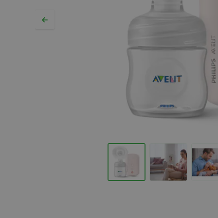
Hopp til begynnelsen av bildegalleriet