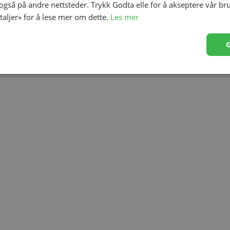
 også på andre nettsteder. Trykk Godta elle for å akseptere vår br
etaljer» for å lese mer om dette.
Les mer
av innstillinger for stimulering og pumping.
er for en tilpasset opplevelse.