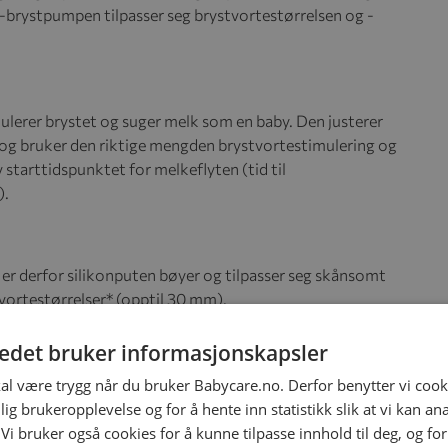
t-brystpumpen tilpasser seg brystvortestørrelsen og -
lerer brystet og suger melk som en baby. Den justerer
og bruker den riktige mengden brystvortestimulering og
 starttidspunktet for melkeflyten (tid til
).
Det er derfor silikonputen bøyer og tilpasser seg skånsomt
tvortestørrelser* (opptil 30 mm).
tedet bruker informasjonskapsler
ør at du kan sitte oppreist i stedet for å måtte lene deg
kal være trygg når du bruker Babycare.no. Derfor benytter vi cooki
lig brukeropplevelse og for å hente inn statistikk slik at vi kan a
 Vi bruker også cookies for å kunne tilpasse innhold til deg, og fo