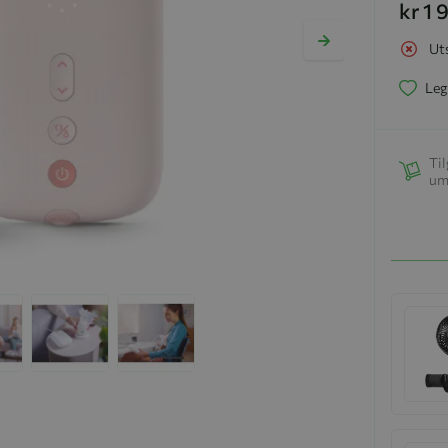
kr 1
Ut
Leg
Til
um