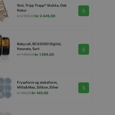
Stol, Tripp Trapp® Stokke, Oak
Natur
Se produkt
kr 2 999,00
kr 2 449,00
Babycall, BC6500D Digital,
Neonate, Sort
Se produkt
kr 1 899,00
kr 1 599,00
Fryseform og stekeform,
Milla&Max, Silikon, Ether
Se produkt
kr 189,00
kr 149,00