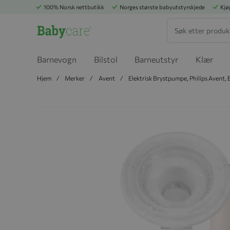
100% Norsk nettbutikk
Norges største babyutstyrskjede
Kjø
Søk
Barnevogn
Bilstol
Barneutstyr
Klær
Hjem
Merker
Avent
Elektrisk Brystpumpe, Philips Avent, 
Hopp til slutten av bildegalleriet