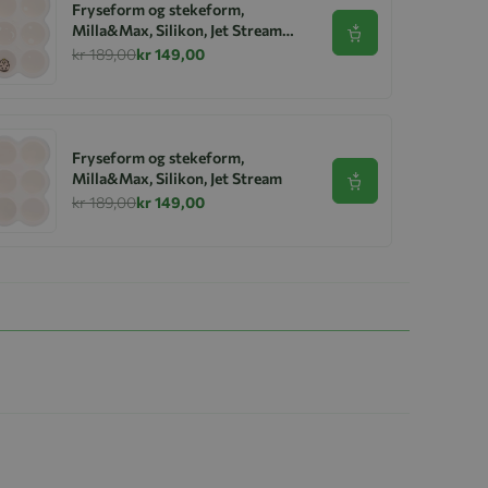
Fryseform og stekeform,
Milla&Max, Silikon, Jet Stream
Se produkt
Pattern
kr 189,00
kr 149,00
Fryseform og stekeform,
Milla&Max, Silikon, Jet Stream
Se produkt
kr 189,00
kr 149,00