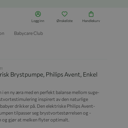
Logg inn
Ønskeliste
Handlekurv
jon
Babycare Club
11
risk Brystpumpe, Philips Avent, Enkel
nn i en ny æra med en perfekt balanse mellom suge-
tvortestimulering inspirert av den naturlige
babyer drikker på. Den elektriske Philips Avent-
umpen tilpasser seg brystvortestørrelsen og -
 og gjør at melken flyter optimalt.