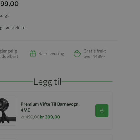
 999,00
solgt
g i ønskeliste
gjengelig
Gratis frakt
Rask levering
iddelbart
over 1499,-
Legg til
Premium Vifte Til Barnevogn,
4ME
Se produkt
kr 499,00
kr 399,00