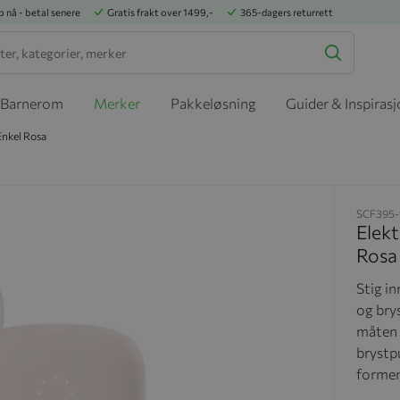
p nå - betal senere
Gratis frakt over 1499,-
365-dagers returrett
Barnerom
Merker
Pakkeløsning
Guider & Inspiras
Enkel Rosa
SCF395-
Elekt
Rosa
Stig i
og brys
måten 
brystp
formen