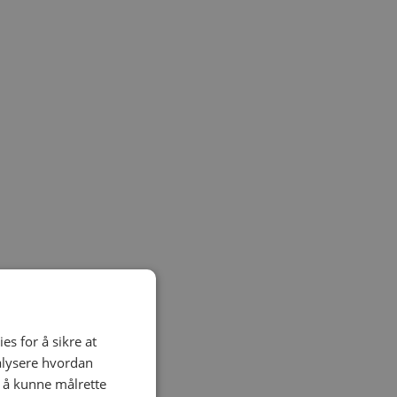
es for å sikre at
nalysere hvordan
r å kunne målrette