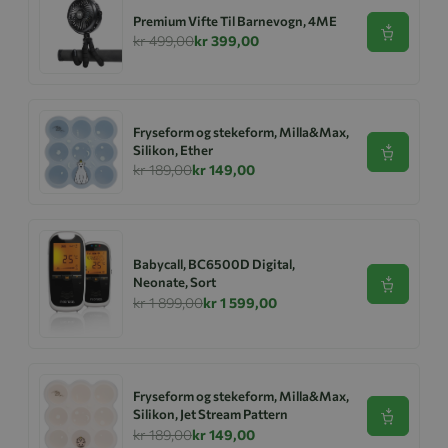
Premium Vifte Til Barnevogn, 4ME
Se produk
kr 499,00
kr 399,00
Fryseform og stekeform, Milla&Max,
Silikon, Ether
Se produk
kr 189,00
kr 149,00
Babycall, BC6500D Digital,
Neonate, Sort
Se produk
kr 1 899,00
kr 1 599,00
Fryseform og stekeform, Milla&Max,
Silikon, Jet Stream Pattern
Se produk
kr 189,00
kr 149,00