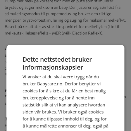
Pump mer melk på kortere tid* med en pute som stimulerer
brystet og suger melk som en baby. Den justerer seg sømløst fra
stimuleringsmodus til pumpemodus' og bruker den riktige
mengden brystvortestimulering og suging for maksimal melkeflyt.
Basert på resultater av starttidspunktet for melkeflyten (tid til
melkeutskillelsesrefleks – MER (Milk Ejection Reflex)).
Myk og tilpasningsdyktig silikonpute i én størrelse:
Én størrelse som passer alle. Vi er alle forskjellige. Det er derfor
Dette nettstedet bruker
silikonputen bøyer og tilpasser seg skånsomt etter brystvorten
informasjonskapsler
din. Den passer til 99,98 % av brystvortestørrelser* (opptil
30 mm).
Vi ønsker at du skal være trygg når du
bruker Babycare.no. Derfor benytter vi
cookies for å sikre at du får en best mulig
Pump uten å lene deg fremover:
Slapp av mens du pumper, takket være et design som gjør at du kan
brukeropplevelse og for å hente inn
sitte oppreist i stedet for å måtte lene deg fremover.
statistikk slik at vi kan analysere hvordan
siden vår brukes. Vi bruker også cookies
for å kunne tilpasse innhold til deg, og for
Tilpasset opplevelse, 8 + 16 innstillingsnivåer:
å kunne målrette annonser til deg, også på
Finjuster hver økt til dine behov med et bredt utvalg av