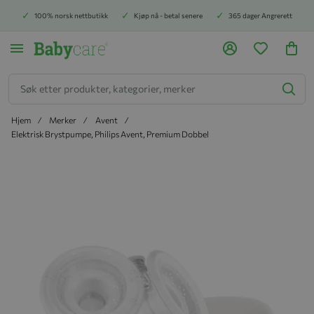
100% norsk nettbutikk
Kjøp nå - betal senere
365 dager Angrerett
Søk
Hjem
Merker
Avent
Elektrisk Brystpumpe, Philips Avent, Premium Dobbel
Hopp til slutten av bildegalleriet