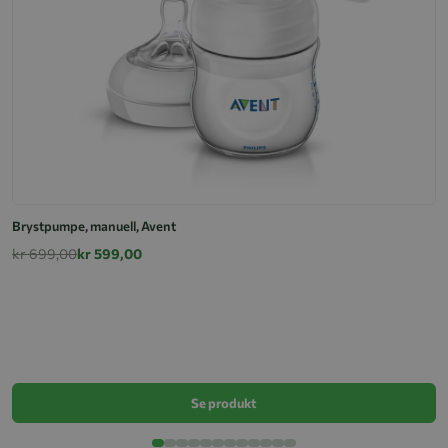
Brystpumpe, manuell, Avent
kr 699,00
kr 599,00
B
k
Se produkt