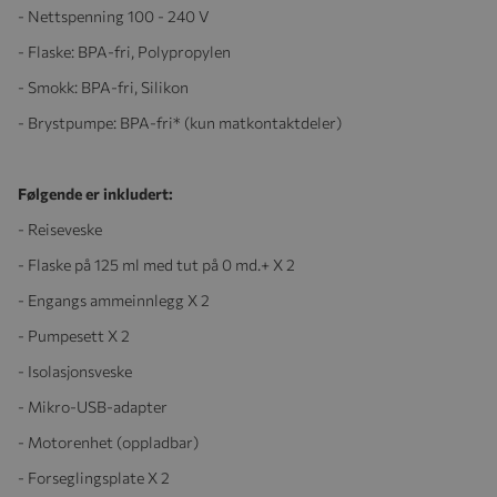
- Nettspenning 100 - 240 V
- Flaske: BPA-fri, Polypropylen
- Smokk: BPA-fri, Silikon
- Brystpumpe: BPA-fri* (kun matkontaktdeler)
Følgende er inkludert:
- Reiseveske
- Flaske på 125 ml med tut på 0 md.+ X 2
- Engangs ammeinnlegg X 2
- Pumpesett X 2
- Isolasjonsveske
- Mikro-USB-adapter
- Motorenhet (oppladbar)
- Forseglingsplate X 2