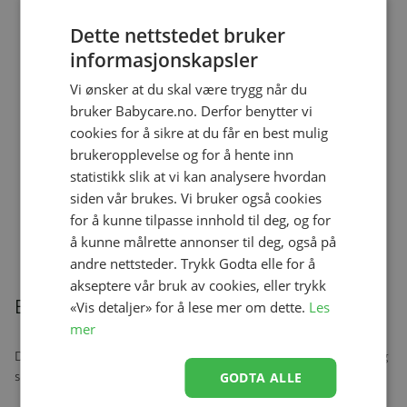
kr 369,00
kr 229,00
Dette nettstedet bruker
informasjonskapsler
Vi ønsker at du skal være trygg når du
Ullbody, Helledussen, Deep Oak
Se produk
kr 279,00
kr 167,40
bruker Babycare.no. Derfor benytter vi
cookies for å sikre at du får en best mulig
brukeropplevelse og for å hente inn
statistikk slik at vi kan analysere hvordan
siden vår brukes. Vi bruker også cookies
Ullongs, Helledussen, Navy
Se produk
kr 279,00
kr 167,40
for å kunne tilpasse innhold til deg, og for
å kunne målrette annonser til deg, også på
andre nettsteder. Trykk Godta elle for å
akseptere vår bruk av cookies, eller trykk
Beskrivelse
«Vis detaljer» for å lese mer om dette.
Les
mer
Det nye elektriske dampvarmesystemet fra Dr.Brown er en rask og
sunn måte å varme opp babyens flasker eller mat på.
GODTA ALLE