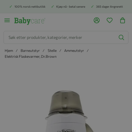
100% norsk nettbutikk
Kjøp nå - betal senere
365 dager Angrerett
Søk
Hjem
Barneutstyr
Stelle
Ammeutstyr
Elektrisk Flaskevarmer, Dr.Brown
Hopp til slutten av bildegalleriet