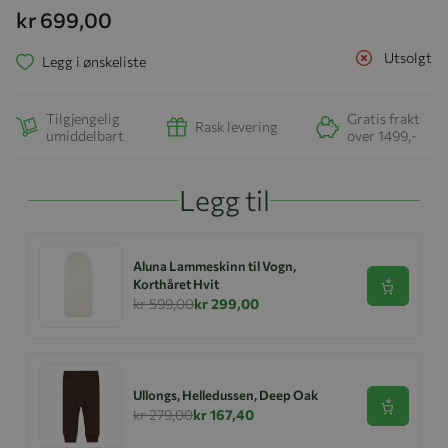
kr 699,00
Utsolgt
Legg i ønskeliste
Tilgjengelig
Gratis frakt
Rask levering
umiddelbart
over 1499,-
Legg til
Aluna Lammeskinn til Vogn,
Korthåret Hvit
Se produk
kr 599,00
kr 299,00
Ullongs, Helledussen, Deep Oak
Se produk
kr 279,00
kr 167,40