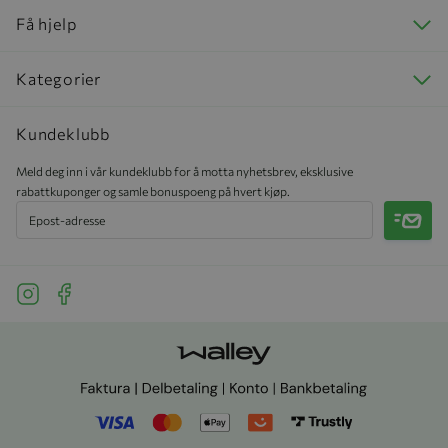
Få hjelp
Kategorier
Kundeklubb
Meld deg inn i vår kundeklubb for å motta nyhetsbrev, eksklusive
rabattkuponger og samle bonuspoeng på hvert kjøp.
Meld 
See our Instagram
See our Facebook