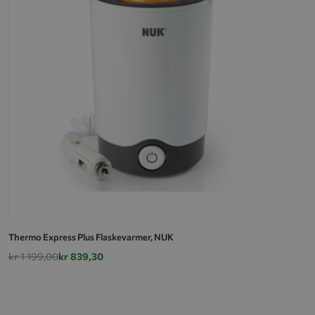
Thermo Express Plus Flaskevarmer, NUK
kr 1 199,00
kr 839,30
M