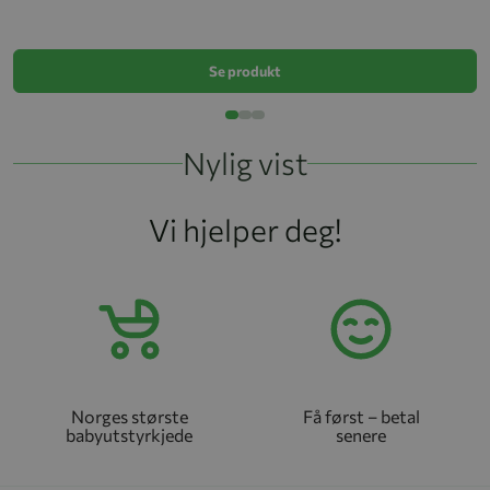
k
Se produkt
Nylig vist
Vi hjelper deg!
Norges største
Få først – betal
babyutstyrkjede
senere