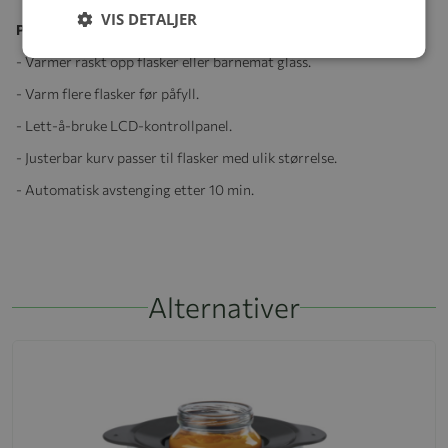
VIS DETALJER
Produktegenskaper:
- Varmer raskt opp flasker eller barnemat glass.
- Varm flere flasker før påfyll.
- Lett-å-bruke LCD-kontrollpanel.
- Justerbar kurv passer til flasker med ulik størrelse.
- Automatisk avstenging etter 10 min.
Alternativer