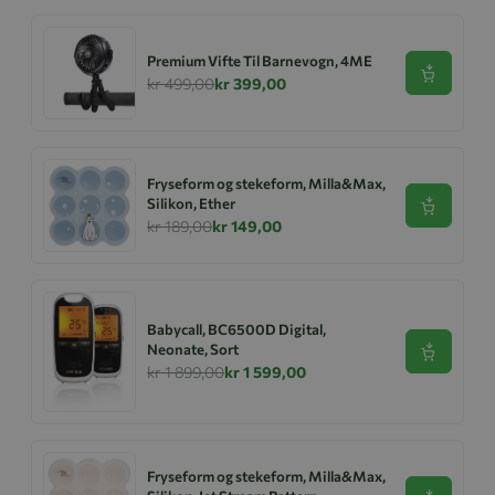
Premium Vifte Til Barnevogn, 4ME
Se produk
kr 499,00
kr 399,00
Fryseform og stekeform, Milla&Max,
Silikon, Ether
Se produk
kr 189,00
kr 149,00
Babycall, BC6500D Digital,
Neonate, Sort
Se produk
kr 1 899,00
kr 1 599,00
Fryseform og stekeform, Milla&Max,