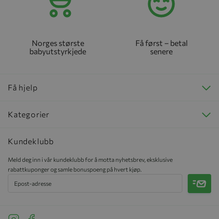
Norges største
Få først – betal
babyutstyrkjede
senere
Få hjelp
Kategorier
Kundeklubb
Meld deg inn i vår kundeklubb for å motta nyhetsbrev, eksklusive
rabattkuponger og samle bonuspoeng på hvert kjøp.
Meld 
See our Instagram
See our Facebook