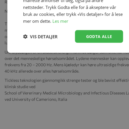
målrette annonser til deg, også på andre
Rekkevidde: 2 meter.
nettsteder. Trykk Godta elle for å akseptere vår
Når den aktiveres kan den brukes i ca 12 mnd.
bruk av cookies, eller trykk «Vis detaljer» for å lese
mer om dette.
Les mer
Tickless enheten avgir en rekke ultralydpulser på 40kHz som ikke me
mennesker, kjæledyr eller dyreliv, men forstyrrer evnen til flått og lopp
VIS DETALJER
GODTA ALLE
orientere seg. Tickless er miljøvennlig og inneholder ingen kjemikalier
lukter, noe som gjør den helt trygt å bruke for alle.
Ultralydbølgen er en akustisk energi i form av bølger som ofte har re
over det menneskelige hørselsområdet. Lydene mennesker kan opplev
frekvens fra 20 – 2000 Hz. Mens kjæledyr kan høre ultrasidige frekven
40 kHz allerede over alles hørselsområde.
Tickless teknologien gjennomgikk strenge tester og ble bevist effekti
klinisk studie ved
School of Vererinary Medical Microbiology and Infectious Diseases 
ved University of Cameriono, Italia