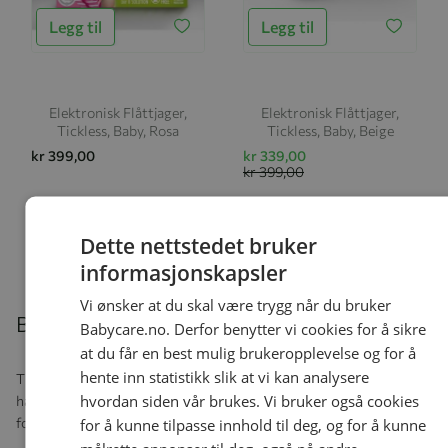
Legg til
Legg til
Elektronisk Flåttjager,
Elektronisk Flåttjager,
Tickless, Baby, Rosa
Tickless, Baby, Beige
kr 399,00
kr 339,00
kr 399,00
Dette nettstedet bruker
informasjonskapsler
Vi ønsker at du skal være trygg når du bruker
Beskrivelse
Babycare.no. Derfor benytter vi cookies for å sikre
at du får en best mulig brukeropplevelse og for å
hente inn statistikk slik at vi kan analysere
Tickess Human: er løsningen for voksne som er på tur i skog og mark, 
hvordan siden vår brukes. Vi bruker også cookies
hagen, er på camping etc. Fra den aktiveres har du 3000 timer uten 
for flått! Perfekt for voksne i alle aldre. Festes utenpå klærne, på sekk
for å kunne tilpasse innhold til deg, og for å kunne