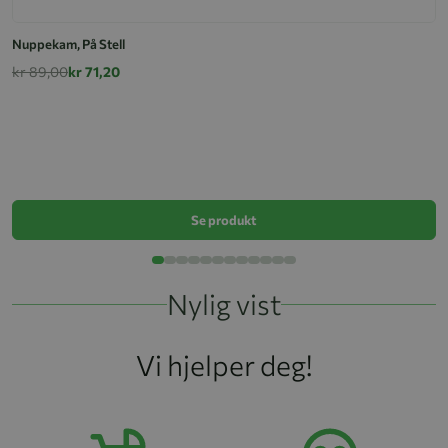
Nuppekam, På Stell
kr 89,00
kr 71,20
Fl
k
Se produkt
Nylig vist
Vi hjelper deg!