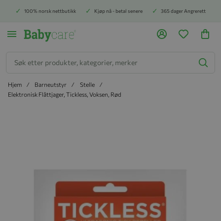
100% norsk nettbutikk
Kjøp nå - betal senere
365 dager Angrerett
Søk
Hjem
Barneutstyr
Stelle
Elektronisk Flåttjager, Tickless, Voksen, Rød
Hopp til slutten av bildegalleriet