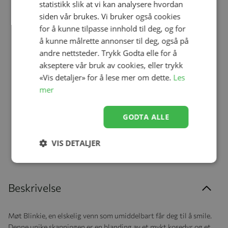
statistikk slik at vi kan analysere hvordan
siden vår brukes. Vi bruker også cookies
for å kunne tilpasse innhold til deg, og for
å kunne målrette annonser til deg, også på
Legg til
andre nettsteder. Trykk Godta elle for å
akseptere vår bruk av cookies, eller trykk
«Vis detaljer» for å lese mer om dette.
Les
Elodie, Blinkie, Bonnie
mer
kr 199,20
kr 249,00
GODTA ALLE
VIS DETALJER
Beskrivelse
Møt Blinkie, en elskelig venn som umiddelbart får deg til å smile.
Denne unike skapningen er en blanding av et mykt kosedyr og et