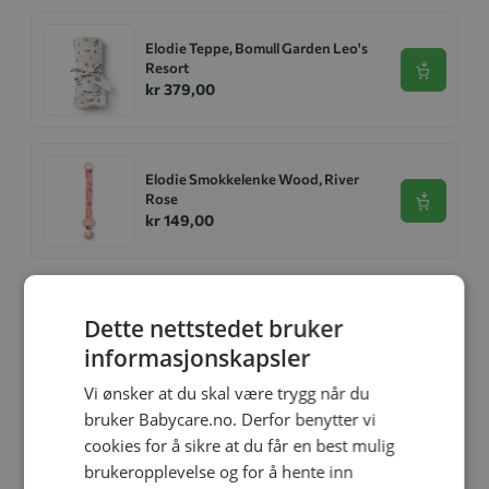
Elodie Teppe, Bomull Garden Leo's
Resort
Se produk
kr 379,00
Elodie Smokkelenke Wood, River
Rose
Se produk
kr 149,00
Relaterte produkter
Dette nettstedet bruker
informasjonskapsler
-20%
Vi ønsker at du skal være trygg når du
bruker Babycare.no. Derfor benytter vi
cookies for å sikre at du får en best mulig
brukeropplevelse og for å hente inn