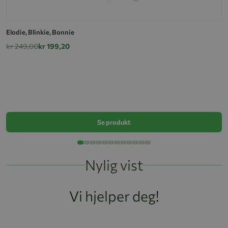
Elodie, Blinkie, Bonnie
kr 249,00
kr 199,20
Ko
k
Se produkt
Nylig vist
Vi hjelper deg!