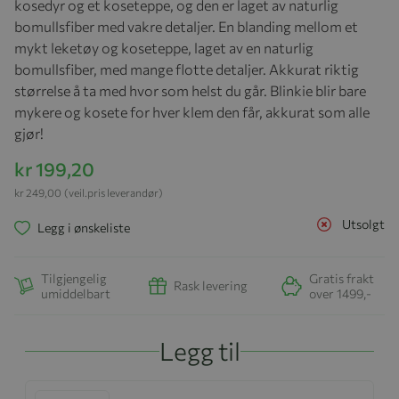
kosedyr og et koseteppe, og den er laget av naturlig
bomullsfiber med vakre detaljer. En blanding mellom et
mykt leketøy og koseteppe, laget av en naturlig
bomullsfiber, med mange flotte detaljer. Akkurat riktig
størrelse å ta med hvor som helst du går. Blinkie blir bare
mykere og kosete for hver klem den får, akkurat som alle
gjør!
kr 199,20
kr 249,00
(veil.pris leverandør)
Utsolgt
Legg i ønskeliste
Tilgjengelig
Gratis frakt
Rask levering
umiddelbart
over 1499,-
Legg til