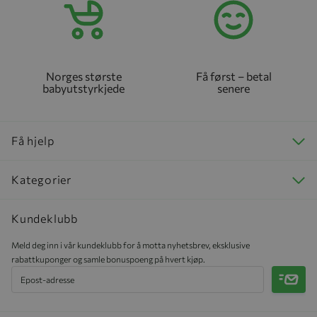
Norges største
Få først – betal
babyutstyrkjede
senere
Få hjelp
Kategorier
Kundeklubb
Meld deg inn i vår kundeklubb for å motta nyhetsbrev, eksklusive
rabattkuponger og samle bonuspoeng på hvert kjøp.
Meld 