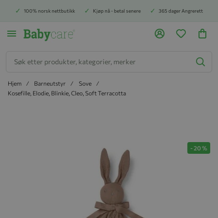
100% norsk nettbutikk
Kjøp nå - betal senere
365 dager Angrerett
Søk
Hjem
Barneutstyr
Sove
Kosefille, Elodie, Blinkie, Cleo, Soft Terracotta
Hopp til slutten av bildegalleriet
-
20
%