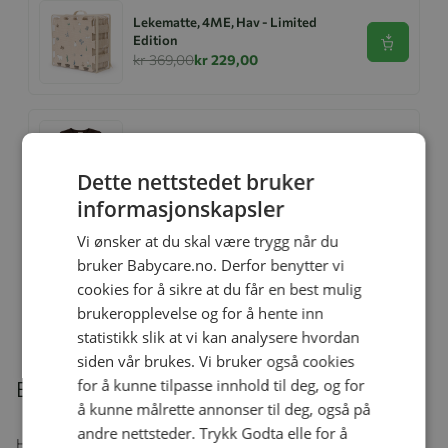
Lekematte, 4ME, Hav - Limited
Edition
Se produk
kr 369,00
kr 229,00
Ullbody, Helledussen, Deep Oak
Se produk
kr 279,00
kr 167,40
Dette nettstedet bruker
informasjonskapsler
Vi ønsker at du skal være trygg når du
bruker Babycare.no. Derfor benytter vi
Ullongs, Helledussen, Navy
cookies for å sikre at du får en best mulig
Se produk
kr 279,00
kr 167,40
brukeropplevelse og for å hente inn
statistikk slik at vi kan analysere hvordan
siden vår brukes. Vi bruker også cookies
for å kunne tilpasse innhold til deg, og for
Beskrivelse
å kunne målrette annonser til deg, også på
andre nettsteder. Trykk Godta elle for å
Høykvalitets smokkelenker er avgjørende for å holde babyens