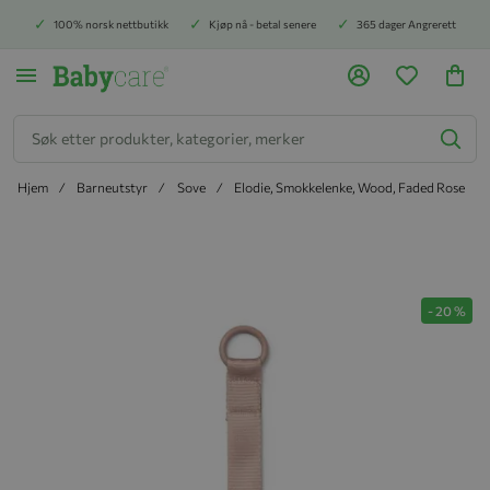
100% norsk nettbutikk
Kjøp nå - betal senere
365 dager Angrerett
Søk
Hjem
Barneutstyr
Sove
Elodie, Smokkelenke, Wood, Faded Rose
Hopp til slutten av bildegalleriet
-
20
%