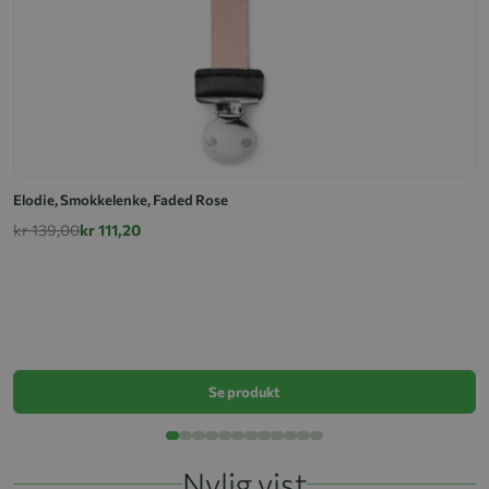
Elodie, Smokkelenke, Faded Rose
kr 139,00
kr 111,20
S
k
Se produkt
Nylig vist