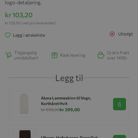
logo-detaljering.
kr 103,20
kr 129,00
(veil.pris leverandør)
Utsolgt
Legg i ønskeliste
Tilgjengelig
Gratis frakt
Rask levering
umiddelbart
over 1499,-
Legg til
Aluna Lammeskinn til Vogn,
Korthåret Hvit
Se produk
kr 599,00
kr 299,00
Ullongs, Helledussen, Deep Oak