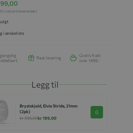
 199,00
,00
(veil.pris leverandør)
solgt
g i ønskeliste
gjengelig
Gratis frakt
Rask levering
iddelbart
over 1499,-
Legg til
Brystskjold, Elvie Stride, 21mm
(2pk)
Se produkt
kr 399,00
kr 199,00