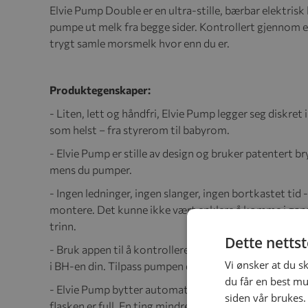
Elvie Pump Double er en ultra-stille, bærbar elektrisk
pumpe ut melk fra begge sider. Kontrollert gjennom e
trygt samle morsmelk hvor enn du er.
Produktegenskaper:
-
Liten, lett og håndfri, Elvie Pump legger seg diskret
som helst – fra styrerom til babyrom.
- Elvie Pump er stille av design og bruker patentert 
mens du pumper.
- Ingen ledninger, ingen slanger, ingen bortkastet tid 
montere. Det kunne ikke vært enklere å komme i gang
trinn.
Dette netts
- Bruk appen til å kontrollere pumpen, se melkevolum
Vi ønsker at du s
i BH-en din. Tilpass pumpen din ved å velge standard i
du får en best mu
- Elvie Pump bytter automatisk fra stimulering til ut
siden vår brukes.
flasken er full. En ting mindre å tenke på.