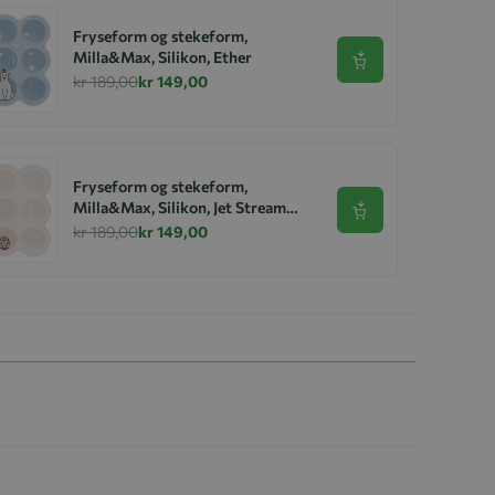
Fryseform og stekeform,
Milla&Max, Silikon, Ether
Se produkt
kr 189,00
kr 149,00
Fryseform og stekeform,
Milla&Max, Silikon, Jet Stream
Se produkt
Pattern
kr 189,00
kr 149,00