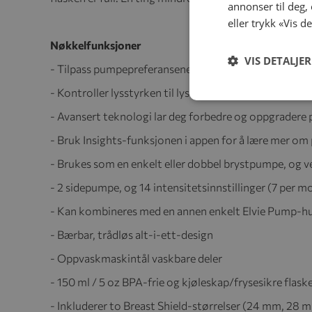
annonser til deg,
eller trykk «Vis d
Nøkkelfunksjoner
VIS DETALJER
- Tilpass pumpepreferansene dine ved å lagre standard 
- Kontroller lysstyrken til lysene på Hub (lysere for 
- Avansert teknologi lar deg forbedre og oppgrader
- Bruk Insights-funksjonen i appen for å lære mer o
- Brukes som en enkelt eller dobbel brystpumpe, og 
- 2 sidepumpe, og 14 intensitetsinnstillinger (7 per m
- Kan kombineres med en annen enkelt Elvie Pump-h
- Bærbar, trådløs alt-i-ett-design
- Oppvaskmaskintål vaskbare deler
- 150 ml / 5 oz BPA-frie og kjøleskap/frysesikre flask
- Inkluderer to Breast Shield-størrelser (24 mm, 28 m