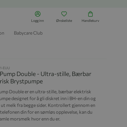
Logg inn
Ønskeliste
Handlekurv
jon
Babycare Club
1-EUU
 Pump Double - Ultra-stille, Bærbar
trisk Brystpumpe
ump Double er en ultra-stille, bærbar elektrisk
mpe designet for å gli diskret inn i BH-en din og
ut melk fra begge sider. Kontrollert gjennom en
 telefonen din for en sømløs opplevelse, kan du
samle morsmelk hvor enn du er.