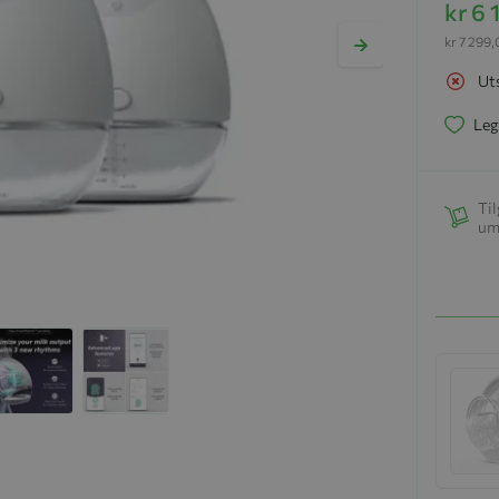
kr 6
kr 7 299
Ut
Leg
Til
um