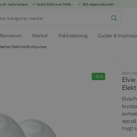
p nå - betal senere
Gratis frakt over 1499,-
365-dagers returrett
Barnerom
Merker
Pakkeløsning
Guider & Inspiras
, Bærbar Elektrisk Brystpumpe
EB01-00
-
15
%
Elvie
Elek
Elvie P
brystpu
pumpe 
app på
trygt 