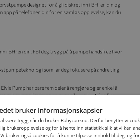
 brystpumpe designet for å gli diskret inn i BH-en din og
n app på telefonen din for en sømløs opplevelse, kan du
 inn i BH-en din. Føl deg trygg på å pumpe handsfree hvor
brystpumpeteknologi som lar deg fokusere på andre ting
- Elvie Pump har bare fem deler å rengjøre og er enkel å
 med onboarding i appen som veileder deg trinn for
tedet bruker informasjonskapsler
 i sanntid og spore pumpehistorikk uten å strekke deg inn
kal være trygg når du bruker Babycare.no. Derfor benytter vi cooki
ntensitetsinnstillinger og kontrollere lysene.
lig brukeropplevelse og for å hente inn statistikk slik at vi kan a
trykksmodus når den oppdager svikt og vil pause når
 Vi bruker også cookies for å kunne tilpasse innhold til deg, og fo