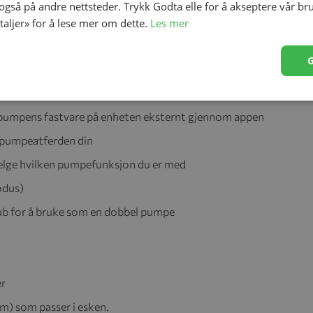
 også på andre nettsteder. Trykk Godta elle for å akseptere vår br
etaljer» for å lese mer om dette.
Les mer
intensitetsinnstillinger
nattpumping eller dempe for skjønn)
e pumpens fastvare på enheten eksternt gjennom appen
m pumpeatferden din
velge hvilken pumpefunksjon du er med
odus)
ub for å bruke som en dobbel pumpe
er
m) som passer i esken.