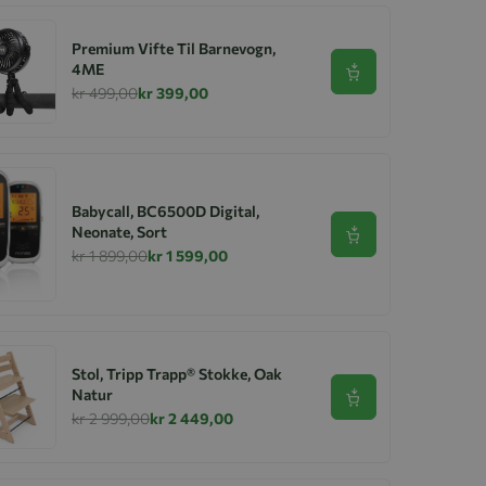
Premium Vifte Til Barnevogn,
4ME
Se produkt
kr 499,00
kr 399,00
Babycall, BC6500D Digital,
Neonate, Sort
Se produkt
kr 1 899,00
kr 1 599,00
Stol, Tripp Trapp® Stokke, Oak
Natur
Se produkt
kr 2 999,00
kr 2 449,00