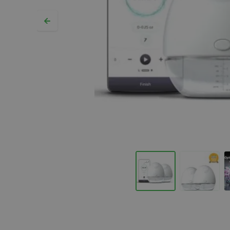
Hopp til begynnelsen av bildegalleriet