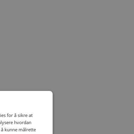
es for å sikre at
nalysere hvordan
r å kunne målrette