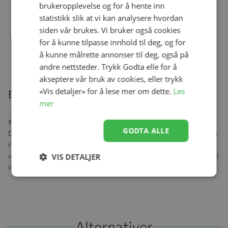
brukeropplevelse og for å hente inn
statistikk slik at vi kan analysere hvordan
siden vår brukes. Vi bruker også cookies
Organiser, Emmaljunga, Urban Pearl
for å kunne tilpasse innhold til deg, og for
Se produk
kr 995,00
å kunne målrette annonser til deg, også på
andre nettsteder. Trykk Godta elle for å
akseptere vår bruk av cookies, eller trykk
«Vis detaljer» for å lese mer om dette.
Les
Beskrivelse
mer
Moderne og romslig stelleveske som passer til vognen din.
GODTA ALLE
Designet for å passe til alt du trenger til babyen din med praktiske
rom for bleier, flasker, mobiltelefoner og mye mer. Inkl. separat
vaskbar stelleunderlag. Når barnet blir eldre, har du en fin veske til
VIS DETALJER
den bærbare datamaskinen.
Alternativer