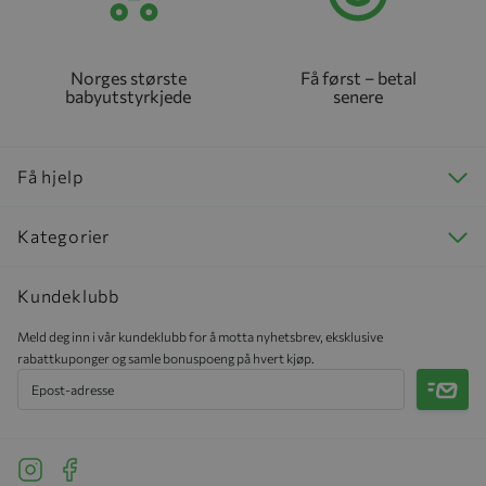
Norges største
Få først – betal
babyutstyrkjede
senere
Få hjelp
Kategorier
Kundeklubb
Meld deg inn i vår kundeklubb for å motta nyhetsbrev, eksklusive
rabattkuponger og samle bonuspoeng på hvert kjøp.
Meld 
See our Instagram
See our Facebook