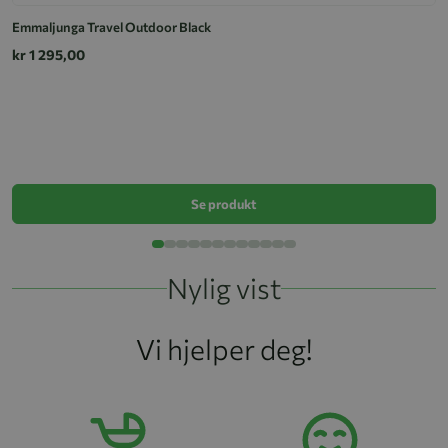
Emmaljunga Travel Outdoor Black
kr 1 295,00
S
k
Se produkt
Nylig vist
Vi hjelper deg!