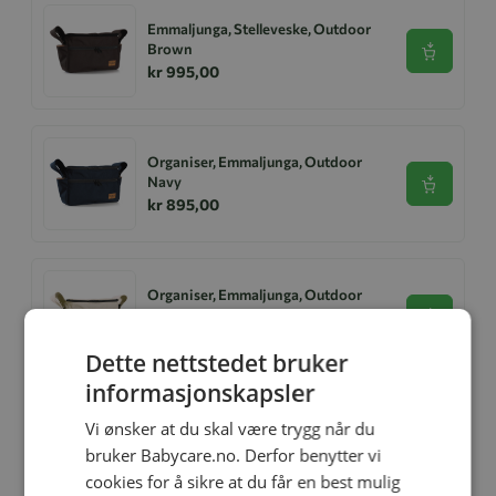
Emmaljunga, Stelleveske, Outdoor
Brown
Se produk
kr 995,00
Organiser, Emmaljunga, Outdoor
Navy
Se produk
kr 895,00
Organiser, Emmaljunga, Outdoor
Beige
Se produk
kr 895,00
Dette nettstedet bruker
informasjonskapsler
Vi ønsker at du skal være trygg når du
Emmaljunga Organiser, Outdoor
Olive
bruker Babycare.no. Derfor benytter vi
Se produk
kr 995,00
cookies for å sikre at du får en best mulig