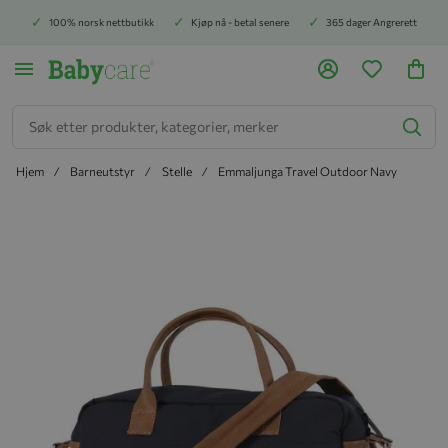
100% norsk nettbutikk
Kjøp nå - betal senere
365 dager Angrerett
Søk
Hjem
Barneutstyr
Stelle
Emmaljunga Travel Outdoor Navy
Hopp til slutten av bildegalleriet