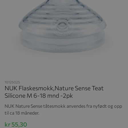
Hopp til begynnelsen av bildegalleriet
10125025
NUK Flaskesmokk,Nature Sense Teat
Silicone M 6-18 mnd -2pk
NUK Nature Sense tåtesmokk anvendes fra nyfødt og opp
til ca 18 måneder.
kr 55,30