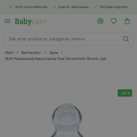
100% norsk nettbutikk
Kjøp nå - betal senere
365 dager Angrerett
Søk
Hjem
Barneutstyr
Spise
NUK Flaskesmokk,Nature Sense Teat Silicone M 6-18 mnd -2pk
Hopp til slutten av bildegalleriet
-
30
%