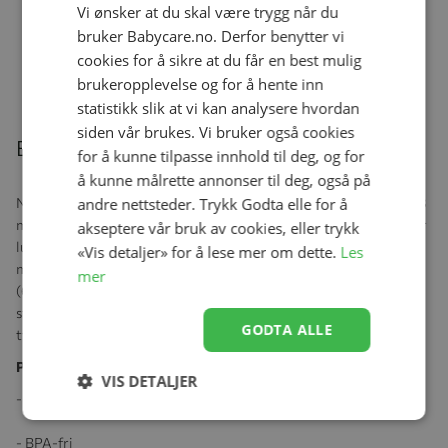
Vi ønsker at du skal være trygg når du
Flaske, NUK, Mini-Me Sip, Rustfritt
bruker Babycare.no. Derfor benytter vi
stål, Fox, 300ml
Se produk
cookies for å sikre at du får en best mulig
kr 459,00
kr 321,30
brukeropplevelse og for å hente inn
statistikk slik at vi kan analysere hvordan
siden vår brukes. Vi bruker også cookies
Beskrivelse
for å kunne tilpasse innhold til deg, og for
å kunne målrette annonser til deg, også på
andre nettsteder. Trykk Godta elle for å
NUK Nature Sense tåtesmokk anvendes fra nyfødt og opp til ca 18
måneder. Innovativ anti-kolikkventil forebygger at babyen svelger
akseptere vår bruk av cookies, eller trykk
luft. Finnes i fire størrelser. Størrelse S (0-6 måneder) har 3
«Vis detaljer» for å lese mer om dette.
Les
mindre åpninger og egner seg for brystmelk og vann, størrelse M
mer
(6-18 måneder) har 6 små åpninger som er perfekt for erstatning,
størrelse L (6-18 måneder) har 9 små åpninger som er perfekt for
GODTA ALLE
tykkere drikke.
Produktspesifikasjoner:
VIS DETALJER
- 2 pr. forpakning
- BPA-fri