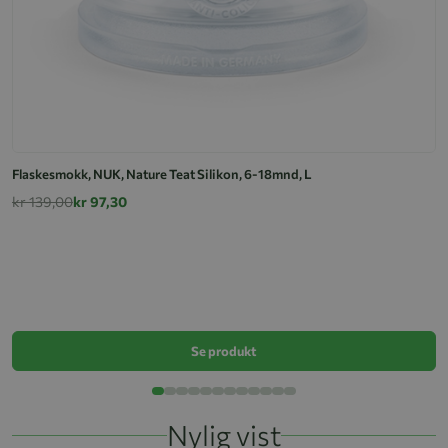
Flaskesmokk, NUK, Nature Teat Silikon, 6-18mnd, L
kr 139,00
kr 97,30
F
k
Se produkt
Nylig vist