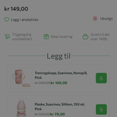
kr 149,00
Utsolgt
Legg i ønskeliste
Tilgjengelig
Gratis frakt
Rask levering
umiddelbart
over 1499,-
Legg til
Treningskopp, Suavinex, Nonspill,
Pink
Se produk
kr 249,00
kr 149,00
Flaske, Suavinex, Silikon, 150 ml,
Pink
Se produk
kr 129,00
kr 79,00