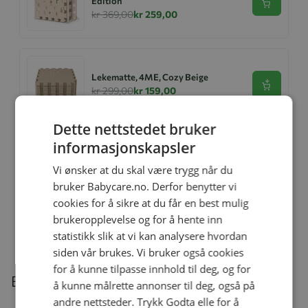
Edition
Se produk
kr 369,00
kr 259,00
Lekematte, 4ME, Cozy Beige
Se produk
kr 299,00
kr 159,00
Dette nettstedet bruker
informasjonskapsler
Lekematte, 4ME, Hav - Limited
Edition
Vi ønsker at du skal være trygg når du
Se produk
kr 369,00
kr 229,00
bruker Babycare.no. Derfor benytter vi
cookies for å sikre at du får en best mulig
brukeropplevelse og for å hente inn
statistikk slik at vi kan analysere hvordan
Relaterte produkter
siden vår brukes. Vi bruker også cookies
for å kunne tilpasse innhold til deg, og for
Beskrivelse
å kunne målrette annonser til deg, også på
andre nettsteder. Trykk Godta elle for å