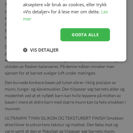
akseptere vår bruk av cookies, eller trykk
Tanken bak utviklingen av disse flaskene er at bruken av disse skal
«Vis detaljer» for å lese mer om dette.
Les
være så lik som amming som overhodet mulig. Den fysiologiske
smokken SX Pro sørger for at tungen forblir i samme naturlige
mer
(fysiologiske) posisjon som når barnet ammer. Takket være den
flate tuten på smokken så har tungen mer plass i munnhulen, noe
GODTA ALLE
som igjen gir rom for at barnet suger på en mer naturlig måte.
SX PRO følger de mest avanserte profesjonelle anbefalinger slik at
VIS DETALJER
produktene ikke forstyrrer utviklingen i munnhulen. Tuten har
en antikolikk-ventil som skal sørge for trykket på innsiden og
utsiden av flasken balanseres. På denne måten minsker man
sjansen for at barnet svelger luft under matingen.
Den kurvede konkave basen på tuten sikrer riktig posisjon av
munn, tunge- og kjevemuskler. Den tilpasser seg barnets alder og
modenhet ved at et nyfødt barn kan hvile leppene på midten av
basen i mens et eldre barn med større munn kan ta hele smokken i
munnen.
ULTRAMYK TYNN SILIKON OG TEKSTURERT FINISH Smokken
etterlikner brystvortens tekstur og mykhet. Den føles myk og
varm samt at den er fleksibel og tilpasser seg barnets munn.