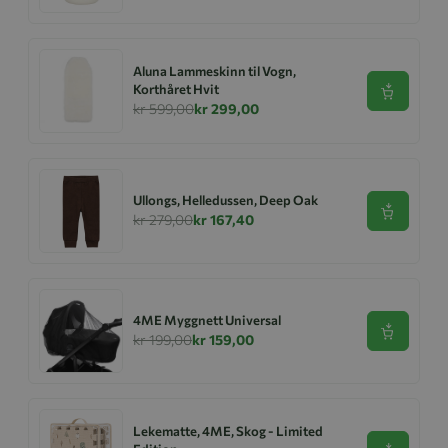
Aluna Lammeskinn til Vogn,
Korthåret Hvit
Se produk
kr 599,00
kr 299,00
Ullongs, Helledussen, Deep Oak
Se produk
kr 279,00
kr 167,40
4ME Myggnett Universal
Se produk
kr 199,00
kr 159,00
Lekematte, 4ME, Skog - Limited