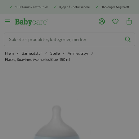
100% norsk nettbutikk
Kjøp nå - betal senere
365 dager Angrerett
Søk
Hjem
Barneutstyr
Stelle
Ammeutstyr
Flaske, Suavinex, Memories Blue, 150 ml
Hopp til slutten av bildegalleriet