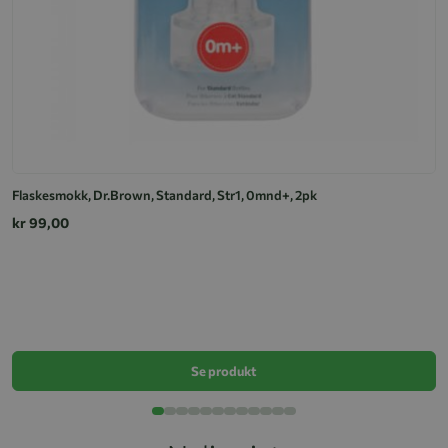
Flaskesmokk, Dr.Brown, Standard, Str1, 0mnd+, 2pk
kr 99,00
L
k
Se produkt