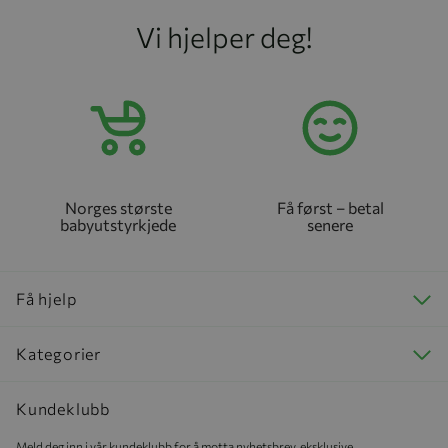
Vi hjelper deg!
Norges største
Få først – betal
babyutstyrkjede
senere
Få hjelp
Kategorier
Kundeklubb
Meld deg inn i vår kundeklubb for å motta nyhetsbrev, eksklusive