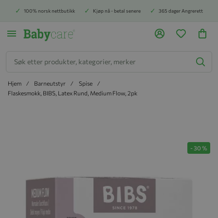
100% norsk nettbutikk
Kjøp nå - betal senere
365 dager Angrerett
Søk
Hjem
Barneutstyr
Spise
Flaskesmokk, BIBS, Latex Rund, Medium Flow, 2pk
Hopp til slutten av bildegalleriet
-
30
%