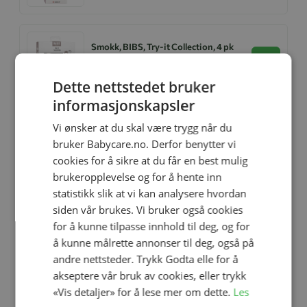
Smokk, BIBS, Try-it Collection, 4 pk
Size 1, Ivory
Se produk
kr 329,00
kr 230,30
Dette nettstedet bruker
informasjonskapsler
Vi ønsker at du skal være trygg når du
Relaterte produkter
bruker Babycare.no. Derfor benytter vi
cookies for å sikre at du får en best mulig
brukeropplevelse og for å hente inn
-30%
-30%
statistikk slik at vi kan analysere hvordan
siden vår brukes. Vi bruker også cookies
for å kunne tilpasse innhold til deg, og for
å kunne målrette annonser til deg, også på
andre nettsteder. Trykk Godta elle for å
akseptere vår bruk av cookies, eller trykk
«Vis detaljer» for å lese mer om dette.
Les
Legg til
Legg til