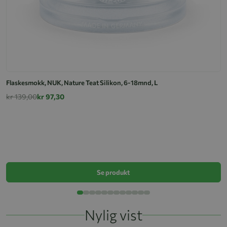
Flaskesmokk, NUK, Nature Teat Silikon, 6-18mnd, L
kr 139,00
kr 97,30
F
k
Se produkt
Nylig vist