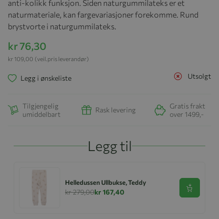
anti-kolikk funksjon. Siden naturgummilateks er et
naturmateriale, kan fargevariasjoner forekomme.
Rund
brystvorte i naturgummilateks.
kr 76,30
kr 109,00
(veil.pris leverandør)
Utsolgt
Legg i ønskeliste
Tilgjengelig
Gratis frakt
Rask levering
umiddelbart
over 1499,-
Legg til
Helledussen Ullbukse, Teddy
Se produk
kr 279,00
kr 167,40