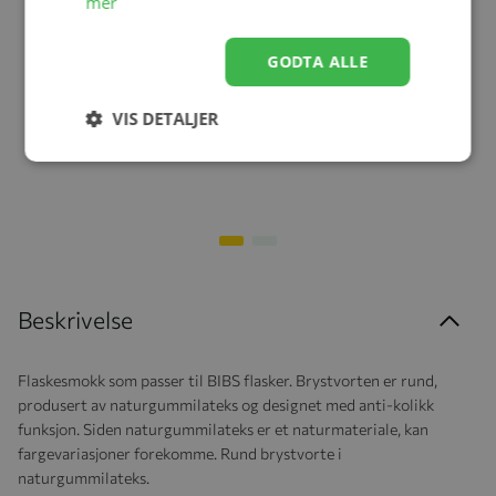
mer
GODTA ALLE
Glassflaske, BIBS, Latex,
Smokk, BIBS, Supreme,
225ml, Ivory
Silicone, Size 2, Ivory/Blush,
VIS DETALJER
2pk
kr 188,30
kr 104,30
kr 269,00
kr 149,00
Beskrivelse
Flaskesmokk som passer til BIBS flasker. Brystvorten er rund,
produsert av naturgummilateks og designet med anti-kolikk
funksjon. Siden naturgummilateks er et naturmateriale, kan
fargevariasjoner forekomme. Rund brystvorte i
naturgummilateks.