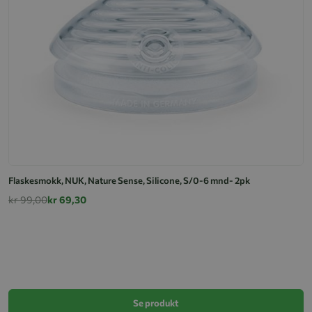
Flaskesmokk, NUK, Nature Sense, Silicone, S/0-6 mnd- 2pk
kr 99,00
kr 69,30
F
k
Se produkt