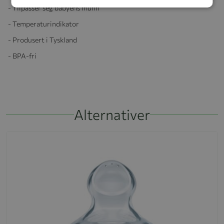
- Tilpasser seg babyens munn
- Temperaturindikator
- Produsert i Tyskland
- BPA-fri
Alternativer