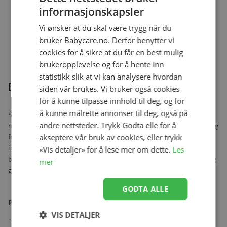
informasjonskapsler
Flaske, NUK, Mini-Me Sip, Rustfritt
Vi ønsker at du skal være trygg når du
stål, Flower, 500ml
Se produk
bruker Babycare.no. Derfor benytter vi
kr 499,00
kr 349,30
cookies for å sikre at du får en best mulig
brukeropplevelse og for å hente inn
statistikk slik at vi kan analysere hvordan
Beskrivelse
siden vår brukes. Vi bruker også cookies
for å kunne tilpasse innhold til deg, og for
å kunne målrette annonser til deg, også på
Smokken på den nye NUK Perfect Match tåteflasken er utrolig
andre nettsteder. Trykk Godta elle for å
myk og fleksibel. Den glatte overflaten minner om mammas hud og
akseptere vår bruk av cookies, eller trykk
formen etterligner mammas bryster, noe som betyr at babyen
instinktivt vet hvordan den skal hvile leppene mot smokken. Når
«Vis detaljer» for å lese mer om dette.
Les
babyen begynner å suge, legger smokken seg mykt mot leppene og
mer
ganen på en naturlig måte.
GODTA ALLE
Produktspesifiksjoner:
VIS DETALJER
- Naturlig flaskemating