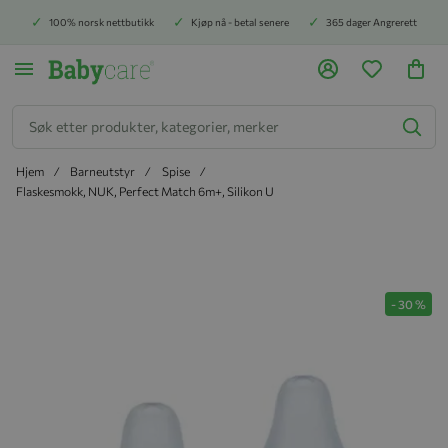
100% norsk nettbutikk
Kjøp nå - betal senere
365 dager Angrerett
Søk
Hjem
Barneutstyr
Spise
Flaskesmokk, NUK, Perfect Match 6m+, Silikon U
Hopp til slutten av bildegalleriet
-
30
%