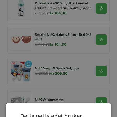
Drikkeflaske 300 ml, NUK, Limited
Edition - Temperatur Kontroll, Grønn
Se produk
kr 149,00
kr 104,30
Smokk, NUK, Nature, Silikon Red 0-6
mnd
Se produk
kr 149,00
kr 104,30
NUK Magic & Space Set, Blue
Se produk
kr 299,00
kr 209,30
NUK Velkomstsett
Se produk
kr 449,00
kr 299,00
Dette nettstedet bruker