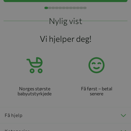
Nylig vist
Vi hjelper deg!
Norges største
Få først – betal
babyutstyrkjede
senere
Få hjelp