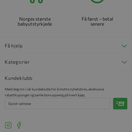
Norges største
Få først – betal
babyutstyrkjede
senere
Få hjelp
Kategorier
Kundeklubb
Meld deg inn i vår kundeklubb for å motta nyhetsbrev, eksklusive
rabattkuponger og samle bonuspoeng på hvert kjøp.
Meld 
See our Instagram
See our Facebook