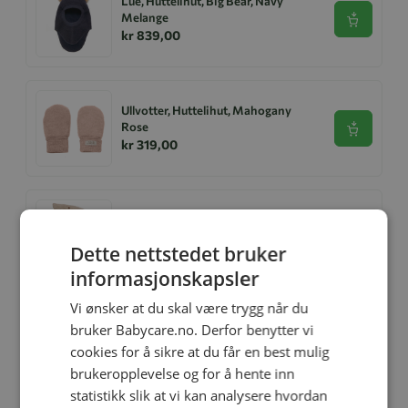
Lue, Huttelihut, Big Bear, Navy
Melange
Se produk
kr 839,00
Ullvotter, Huttelihut, Mahogany
Rose
Se produk
kr 319,00
Balaclava, Huttelihut, Wool, Sand
Melange
Se produk
Dette nettstedet bruker
kr 719,00
informasjonskapsler
Vi ønsker at du skal være trygg når du
bruker Babycare.no. Derfor benytter vi
Ullsokker, Huttelihut, Mahogany
Rose
cookies for å sikre at du får en best mulig
Se produk
kr 319,00
brukeropplevelse og for å hente inn
statistikk slik at vi kan analysere hvordan