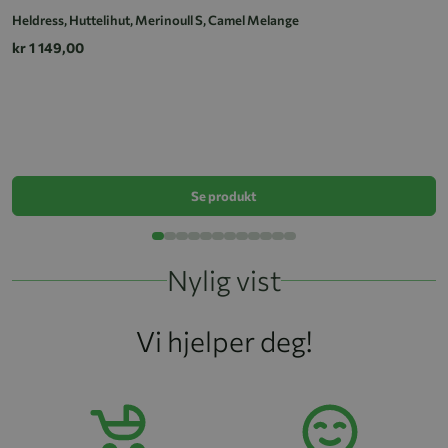
Heldress, Huttelihut, Merinoull S, Camel Melange
kr 1 149,00
He
k
Se produkt
Nylig vist
Vi hjelper deg!