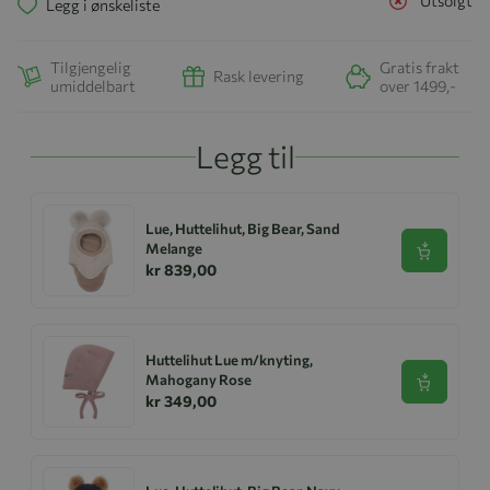
Utsolgt
Legg i ønskeliste
Tilgjengelig
Gratis frakt
Rask levering
umiddelbart
over 1499,-
Legg til
Lue, Huttelihut, Big Bear, Sand
Melange
Se produk
kr 839,00
Huttelihut Lue m/knyting,
Mahogany Rose
Se produk
kr 349,00