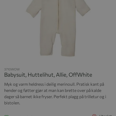
Hopp til begynnelsen av bildegalleriet
3710WOW
Babysuit, Huttelihut, Allie, OffWhite
Myk og varm heldress i deilig merinoull. Pratisk kant på
hender og føtter gjør at man kan brette over på kalde
dager så barnet ikke fryser. Perfekt plagg på trilletur og i
bistolen.