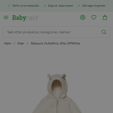
100% norsk nettbutikk
Kjøp nå - betal senere
365 dager Angrerett
Søk
Hjem
Klær
Babysuit, Huttelihut, Allie, OffWhite
Hopp til slutten av bildegalleriet