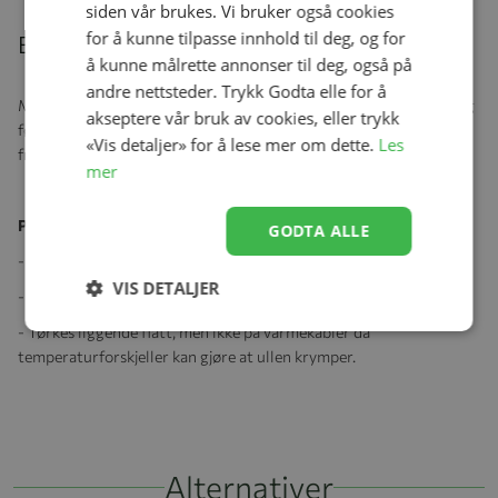
siden vår brukes. Vi bruker også cookies
for å kunne tilpasse innhold til deg, og for
Beskrivelse
å kunne målrette annonser til deg, også på
andre nettsteder. Trykk Godta elle for å
Myk og varm heldress i deilig merinoull. Pratisk kant på hender og
akseptere vår bruk av cookies, eller trykk
føtter gjør at man kan brette over på kalde dager så barnet ikke
«Vis detaljer» for å lese mer om dette.
Les
fryser. Super heldress som er fin å ha på trilletur og i bilstolen.
mer
Produktspesifikasjoner:
GODTA ALLE
- 100% merinoull
VIS DETALJER
- Vaskes på ullprogram 30 grader med vaskemiddel for ull/silke.
- Tørkes liggende flatt, men ikke på varmekabler da
temperaturforskjeller kan gjøre at ullen krymper.
Alternativer