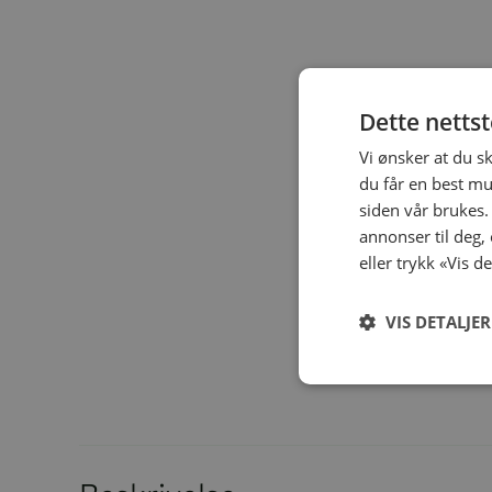
Dette netts
Vi ønsker at du s
du får en best mu
siden vår brukes.
annonser til deg,
eller trykk «Vis d
VIS DETALJER