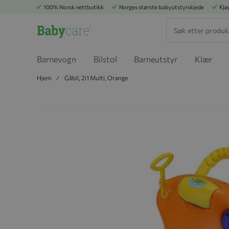
100% Norsk nettbutikk
Norges største babyutstyrskjede
Kjø
Søk
Barnevogn
Bilstol
Barneutstyr
Klær
Hjem
Gåbil, 2i1 Multi, Orange
Hopp til slutten av bildegalleriet