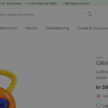
p nå - betal senere
Gratis frakt over 1499,-
365-dagers returrett
Barnerom
Merker
Pakkeløsning
Guider & Inspiras
5050
Gåbil
La de 
passer 
kr 3
Ut
Leg