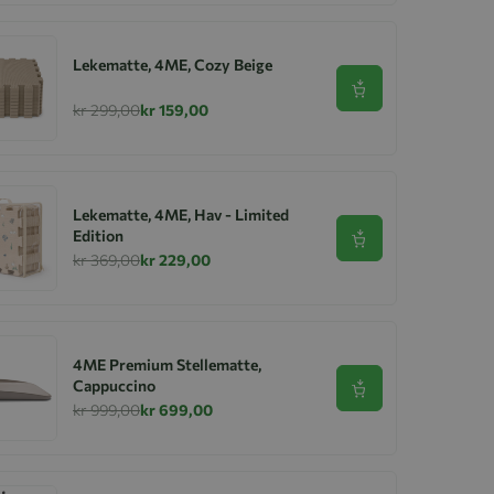
Lekematte, 4ME, Cozy Beige
Se produkt
kr 299,00
kr 159,00
Lekematte, 4ME, Hav - Limited
Edition
Se produkt
kr 369,00
kr 229,00
4ME Premium Stellematte,
Cappuccino
Se produkt
kr 999,00
kr 699,00