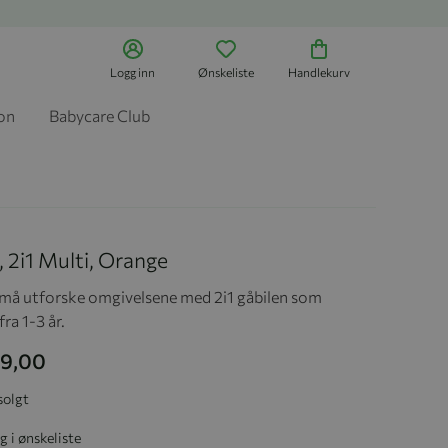
Logg inn
Ønskeliste
Handlekurv
jon
Babycare Club
, 2i1 Multi, Orange
små utforske omgivelsene med 2i1 gåbilen som
fra 1-3 år.
99,00
solgt
g i ønskeliste