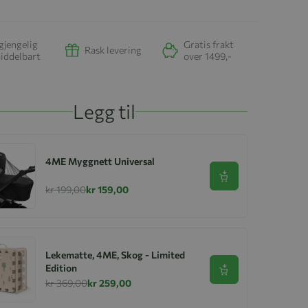
gjengelig
Gratis frakt
Rask levering
iddelbart
over 1499,-
Legg til
4ME Myggnett Universal
Se produkt
kr 199,00
kr 159,00
Lekematte, 4ME, Skog - Limited
Edition
Se produkt
kr 369,00
kr 259,00