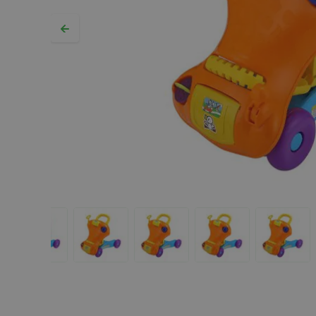
Hopp til begynnelsen av bildegalleriet