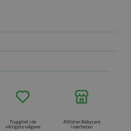
Trygghet i de
Alltid en Babycare
viktigste valgene
i nærheten