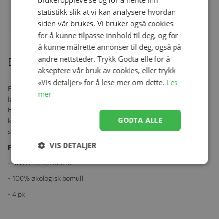
brukeropplevelse og for å hente inn
Khaki
statistikk slik at vi kan analysere hvordan
Se produk
kr 399,00
kr 287,28
siden vår brukes. Vi bruker også cookies
for å kunne tilpasse innhold til deg, og for
å kunne målrette annonser til deg, også på
andre nettsteder. Trykk Godta elle for å
Beskrivelse
akseptere vår bruk av cookies, eller trykk
«Vis detaljer» for å lese mer om dette.
Les
Praktiske gasskluter som kan brukes til det meste! Gassklutene er
mer
laget av deilig økologisk bomull og materialet er mykt og
behagelig mot huden.
De er supre å bruke som gulpekluter,
GODTA ALLE
kosefille og underlag for å beskytte madrass og annet mot gulp og
sikkel.
VIS DETALJER
Produktspesifikasjoner:
- Størrelse 65X65cm
- 100% økologisk bomull
- 4 pk