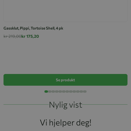
Gassklut, Pippi, Tortoise Shell, 4 pk
kr 219,00
kr 175,20
Ga
k
Se produkt
Nylig vist
Vi hjelper deg!