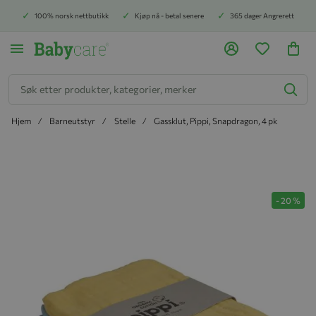
100% norsk nettbutikk
Kjøp nå - betal senere
365 dager Angrerett
Søk
Hjem
Barneutstyr
Stelle
Gassklut, Pippi, Snapdragon, 4 pk
Hopp til slutten av bildegalleriet
-
20
%