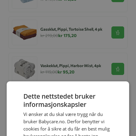
Gassklut, Pippi, Tortoise Shell, 4 pk
Se produk
kr 219,00
kr 175,20
Vaskeklut, Pippi, Harbor Mist, 4pk
Se produk
kr 119,00
kr 95,20
Dette nettstedet bruker
Pippi Vaskeklut 4pk, Rainy Day
informasjonskapsler
Se produk
kr 119,00
kr 95,20
Vi ønsker at du skal være trygg når du
bruker Babycare.no. Derfor benytter vi
cookies for å sikre at du får en best mulig
Solbriller, Ki ET LA, 0-1 år, Diabola,