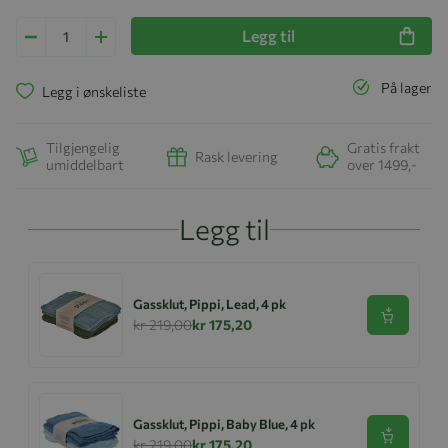
Legg til
På lager
Legg i ønskeliste
Tilgjengelig
Gratis frakt
Rask levering
umiddelbart
over 1499,-
Legg til
Gassklut, Pippi, Lead, 4 pk
Se produk
kr 219,00
kr 175,20
Gassklut, Pippi, Baby Blue, 4 pk
Se produk
kr 219,00
kr 175,20