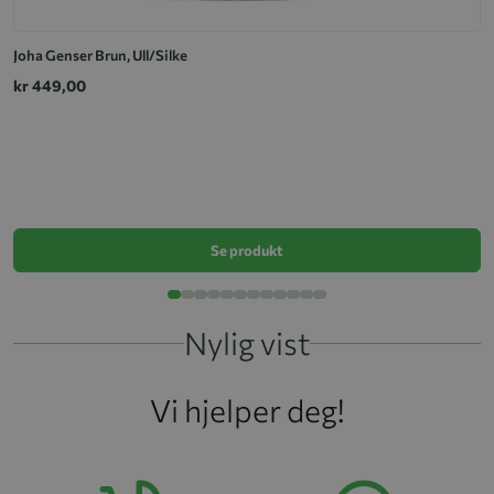
Joha Genser Brun, Ull/Silke
kr 449,00
Jo
k
Se produkt
Nylig vist
Vi hjelper deg!