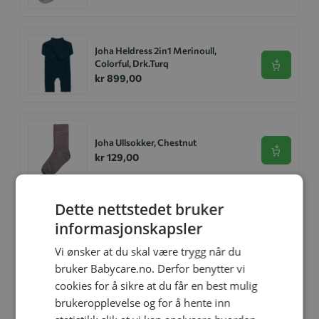
Joha Heldress 2in1 Merinoull,
Colorful, Drk.Turq
Se produk
kr 899,00
Joha Ullsokker, Chestnut
Se produk
kr 129,00
Dette nettstedet bruker
informasjonskapsler
Genser, Joha, LS, Creme
Se produk
kr 299,00
Vi ønsker at du skal være trygg når du
bruker Babycare.no. Derfor benytter vi
cookies for å sikre at du får en best mulig
brukeropplevelse og for å hente inn
Joha Ullsokker, Grønnmelert