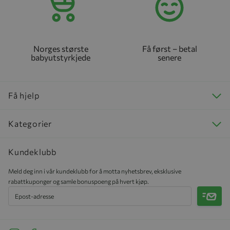
Norges største
Få først – betal
babyutstyrkjede
senere
Få hjelp
Kategorier
Kundeklubb
Meld deg inn i vår kundeklubb for å motta nyhetsbrev, eksklusive
rabattkuponger og samle bonuspoeng på hvert kjøp.
Meld 