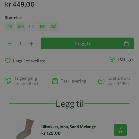
kr 449,00
Størrelse
90
100
110
120
130
Legg til
På lager
Legg i ønskeliste
Tilgjengelig
Gratis frakt
Rask levering
umiddelbart
over 1499,-
Legg til
Ullsokker, Joha, Sand Melange
Se produk
kr 129,00