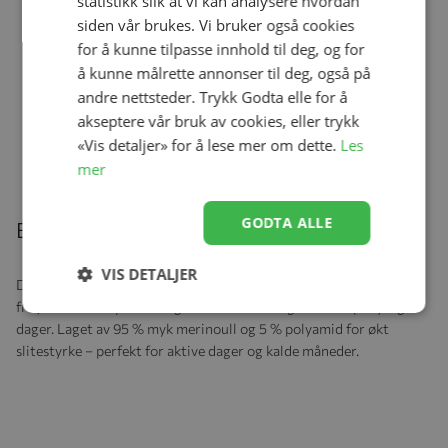
statistikk slik at vi kan analysere hvordan
Se produk
kr 129,00
siden vår brukes. Vi bruker også cookies
for å kunne tilpasse innhold til deg, og for
å kunne målrette annonser til deg, også på
andre nettsteder. Trykk Godta elle for å
Joha Ullsokker, Navy
akseptere vår bruk av cookies, eller trykk
Se produk
kr 129,00
«Vis detaljer» for å lese mer om dette.
Les
mer
GODTA ALLE
Beskrivelse
VIS DETALJER
Deilig og lun overdel i en ekstra tykk og god ribbestrikket kvalitet
fra Joha. Den høye halsen gir ekstra varme og komfort på kjølige
dager. Laget av 95 % myk merinoull og 5 % polyamid for økt
slitestyrke – perfekt for aktive dager og kalde måneder.