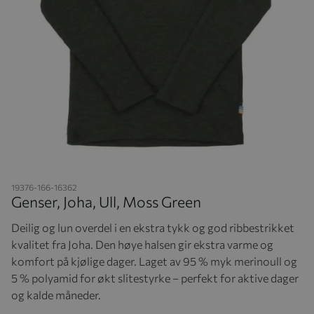
Hopp til begynnelsen av bildegalleriet
19376-166-16362
Genser, Joha, Ull, Moss Green
Deilig og lun overdel i en ekstra tykk og god ribbestrikket
kvalitet fra Joha. Den høye halsen gir ekstra varme og
komfort på kjølige dager. Laget av 95 % myk merinoull og
5 % polyamid for økt slitestyrke – perfekt for aktive dager
og kalde måneder.