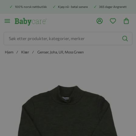
100% norsk nettbutikk
Kjøp nå - betal senere
365 dager Angrerett
Søk
Hjem
Klær
Genser, Joha, Ull, Moss Green
Hopp til slutten av bildegalleriet