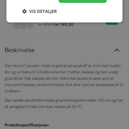
VIS DETALJER
Fryseform og stekeform, Milla&Max,
Silikon, Jet Stream
Se produk
kr 189,00
kr 149,00
Beskrivelse
Den store Crocoen i mykt organisk jerseystoff er snill mot huden
din og vil bidra til å lindre smerter i hofter, bekken og ben under
graviditet. Når babyen din blir eldre kan puten brukes som et
morsomt leketøy, en komfortabel stol eller som en sovekamerat til
småbarn.
Den sandkrokodilleformede graviditetsputen måler 150 cm og har
et avtagbart trekk som kan vaskes på 30 °C.
Produktspesifikasjoner: