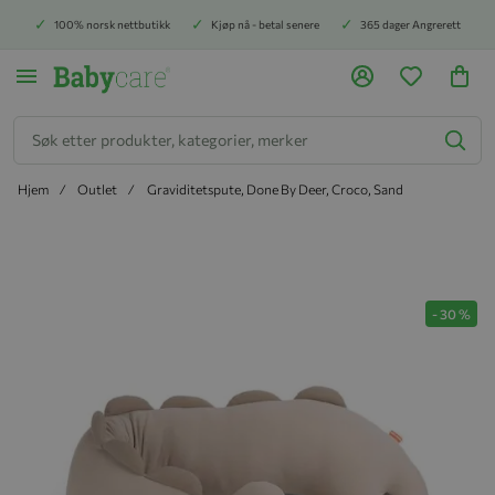
100% norsk nettbutikk
Kjøp nå - betal senere
365 dager Angrerett
Søk
Hjem
Outlet
Graviditetspute, Done By Deer, Croco, Sand
Hopp til slutten av bildegalleriet
-
30
%