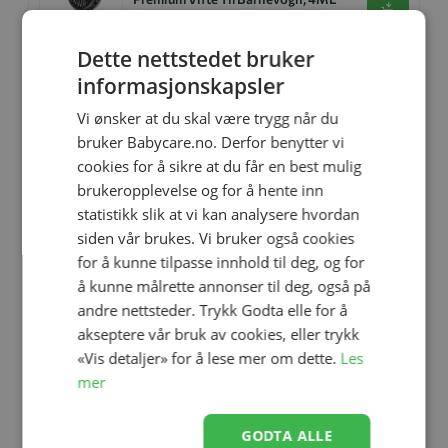
Se produk
kr 499,00
kr 399,00
Dette nettstedet bruker
informasjonskapsler
Fryseform og stekeform, Milla&Max,
Vi ønsker at du skal være trygg når du
Silikon, Ether
Se produk
bruker Babycare.no. Derfor benytter vi
kr 189,00
kr 149,00
cookies for å sikre at du får en best mulig
brukeropplevelse og for å hente inn
statistikk slik at vi kan analysere hvordan
siden vår brukes. Vi bruker også cookies
Babycall, BC6500D Digital,
for å kunne tilpasse innhold til deg, og for
Neonate, Sort
Se produk
kr 1 899,00
kr 1 599,00
å kunne målrette annonser til deg, også på
andre nettsteder. Trykk Godta elle for å
akseptere vår bruk av cookies, eller trykk
«Vis detaljer» for å lese mer om dette.
Les
Fryseform og stekeform, Milla&Max,
mer
Silikon, Jet Stream Pattern
Se produk
kr 189,00
kr 149,00
GODTA ALLE