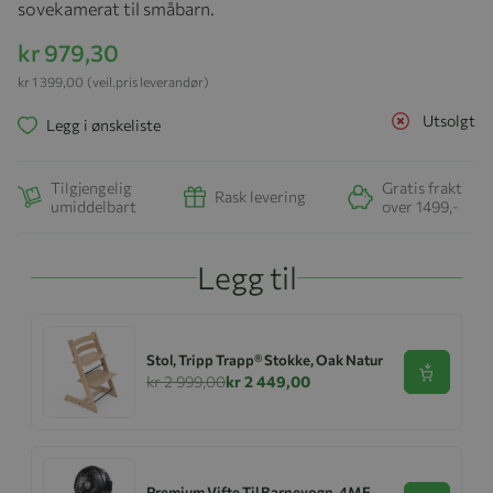
sovekamerat til småbarn.
kr 979,30
kr 1 399,00
(veil.pris leverandør)
Utsolgt
Legg i ønskeliste
Tilgjengelig
Gratis frakt
Rask levering
umiddelbart
over 1499,-
Legg til
Stol, Tripp Trapp® Stokke, Oak Natur
Se produk
kr 2 999,00
kr 2 449,00
Premium Vifte Til Barnevogn, 4ME