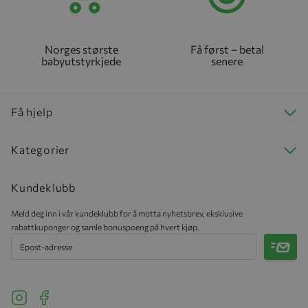
Norges største
Få først – betal
babyutstyrkjede
senere
Få hjelp
Kategorier
Kundeklubb
Meld deg inn i vår kundeklubb for å motta nyhetsbrev, eksklusive
rabattkuponger og samle bonuspoeng på hvert kjøp.
Meld 
See our Instagram
See our Facebook