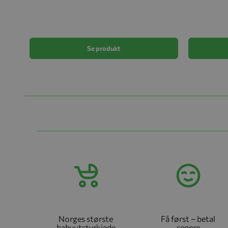
Se produkt
Norges største
Få først – betal
babyutstyrkjede
senere