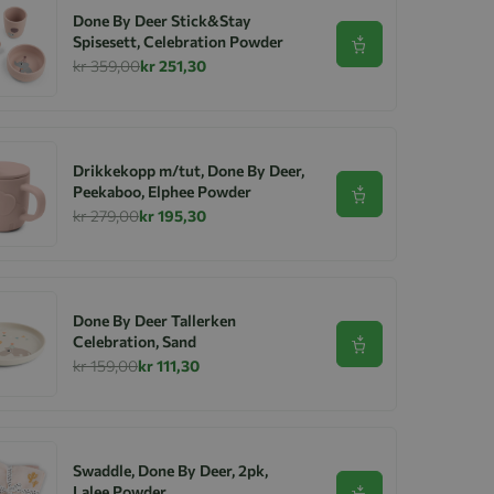
Done By Deer Stick&Stay
Spisesett, Celebration Powder
Se produkt
kr 359,00
kr 251,30
Drikkekopp m/tut, Done By Deer,
Peekaboo, Elphee Powder
Se produkt
kr 279,00
kr 195,30
Done By Deer Tallerken
Celebration, Sand
Se produkt
kr 159,00
kr 111,30
Swaddle, Done By Deer, 2pk,
Lalee Powder