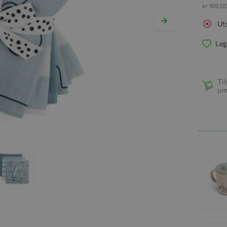
kr 169,0
Ut
Leg
Til
um