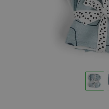
Hopp til begynnelsen av bildegalleriet