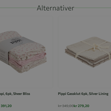
Alternativer
ppi, 6pk, Sheer Bliss
Pippi Gassklut 6pk, Silver Lining
 391,20
kr 349,00
kr 279,20