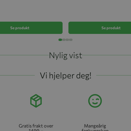
Se produkt
Se produkt
Nylig vist
Vi hjelper deg!
Gratis frakt over
Mangeårig
1499,–
fagkunnskap