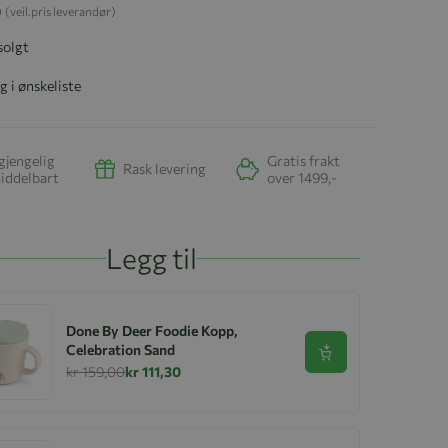
0
(veil.pris leverandør)
solgt
g i ønskeliste
gjengelig
Gratis frakt
Rask levering
iddelbart
over 1499,-
Legg til
Done By Deer Foodie Kopp,
Celebration Sand
Se produkt
kr 159,00
kr 111,30