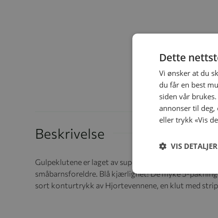
Dette netts
Vi ønsker at du s
du får en best mu
siden vår brukes.
annonser til deg,
eller trykk «Vis d
Beskrivelse
VIS DETALJER
Gulpeklutene er laget av supermyk økologisk GOTS-sert
småbarnsforeldre. Blå kjærlighet! De myke 5-pakninge
sort konturtrykk av Hjortevennene, en klut med striper 