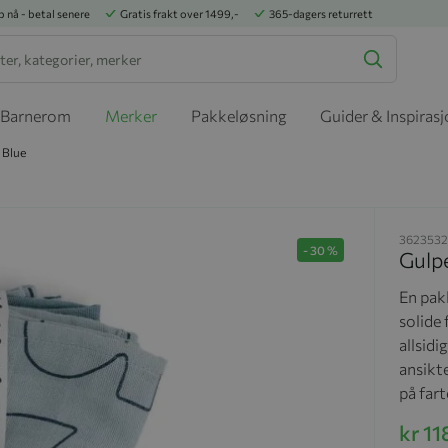
p nå - betal senere
Gratis frakt over 1499,-
365-dagers returrett
Barnerom
Merker
Pakkeløsning
Guider & Inspiras
 Blue
3623532
-
30
%
Gulpe
En pak
solide 
allsidi
ansikte
på fart
kr 11