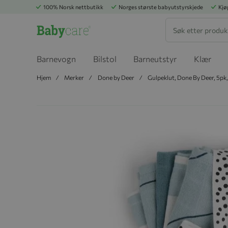
100% Norsk nettbutikk
Norges største babyutstyrskjede
Kjø
Søk
Barnevogn
Bilstol
Barneutstyr
Klær
Hjem
Merker
Done by Deer
Gulpeklut, Done By Deer, 5pk,
Hopp til slutten av bildegalleriet