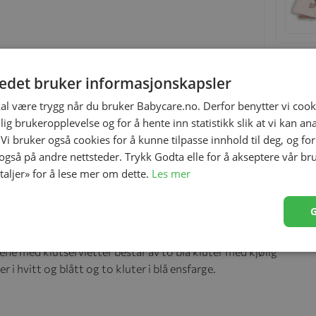
tedet bruker informasjonskapsler
kal være trygg når du bruker Babycare.no. Derfor benytter vi cooki
lig brukeropplevelse og for å hente inn statistikk slik at vi kan a
 Vi bruker også cookies for å kunne tilpasse innhold til deg, og fo
 også på andre nettsteder. Trykk Godta elle for å akseptere vår br
etaljer» for å lese mer om dette.
Les mer
ifisert bomull. Et trygt og bærekraftig valg for alle
ne med klutservietter består av to blå kluter med kjølig
i hvitt og blått og to kluter i blå ensfarge.