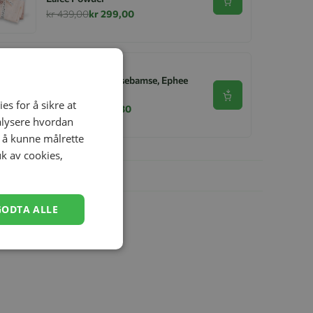
Se produkt
kr 439,00
kr 299,00
Done By Deer Kosebamse, Ephee
Sand
Se produkt
es for å sikre at
kr 449,00
kr 314,30
nalysere hvordan
r å kunne målrette
uk av cookies,
GODTA ALLE