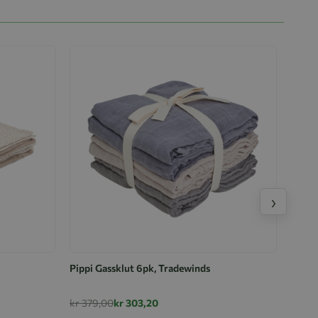
›
Pippi Gassklut 6pk, Tradewinds
kr 379,00
kr 303,20