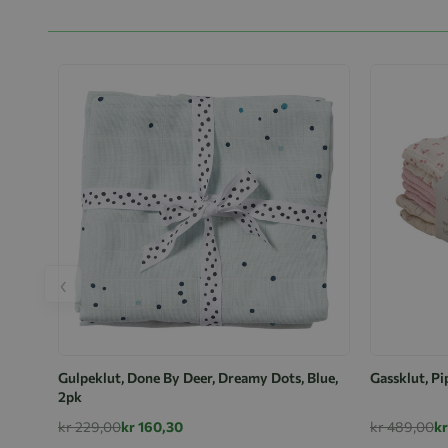
‹
Gulpeklut, Done By Deer, Dreamy Dots, Blue,
Gassklut, Pi
2pk
kr 229,00
kr 160,30
kr 489,00
kr