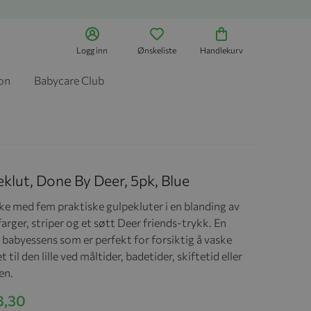
Logg inn
Ønskeliste
Handlekurv
jon
Babycare Club
klut, Done By Deer, 5pk, Blue
ke med fem praktiske gulpekluter i en blanding av
farger, striper og et søtt Deer friends-trykk. En
g babyessens som er perfekt for forsiktig å vaske
t til den lille ved måltider, badetider, skiftetid eller
en.
8,30