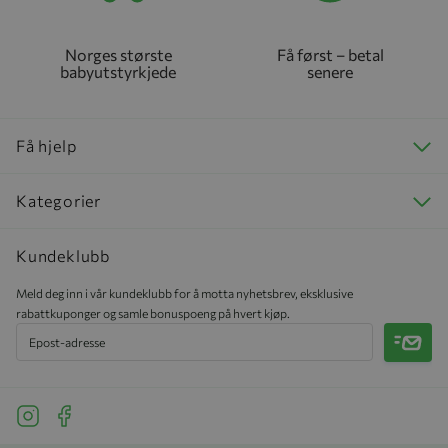
Norges største
Få først – betal
babyutstyrkjede
senere
Få hjelp
Kategorier
Kundeklubb
Meld deg inn i vår kundeklubb for å motta nyhetsbrev, eksklusive
rabattkuponger og samle bonuspoeng på hvert kjøp.
Meld 
See our Instagram
See our Facebook