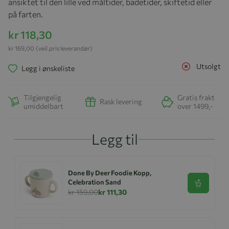
ansiktet til den lille ved måltider, badetider, skiftetid eller
på farten.
kr 118,30
kr 169,00
(veil.pris leverandør)
Utsolgt
Legg i ønskeliste
Tilgjengelig
Gratis frakt
Rask levering
umiddelbart
over 1499,-
Legg til
Done By Deer Foodie Kopp,
Celebration Sand
Se produk
kr 159,00
kr 111,30