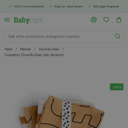
100% norsk nettbutikk
Kjøp nå - betal senere
365 dager Angrerett
Søk
Hjem
Merker
Done by Deer
Gulpeklut, Done By Deer, 5pk, Mustard
Hopp til slutten av bildegalleriet
-
30
%