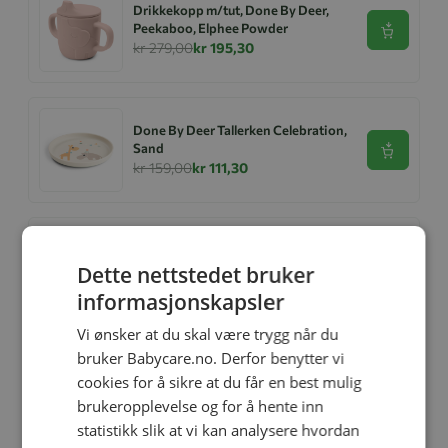
Drikkekopp m/tut, Done By Deer,
Peekaboo, Elphee Powder
Se produk
kr 279,00
kr 195,30
Done By Deer Tallerken Celebration,
Sand
Se produk
kr 159,00
kr 111,30
Swaddle, Done By Deer, 2pk, Lalee
Powder
Dette nettstedet bruker
Se produk
kr 439,00
kr 299,00
informasjonskapsler
Vi ønsker at du skal være trygg når du
bruker Babycare.no. Derfor benytter vi
Done By Deer Stick&Stay Spisesett,
cookies for å sikre at du får en best mulig
Celebration Powder
Se produk
brukeropplevelse og for å hente inn
kr 359,00
kr 251,30
statistikk slik at vi kan analysere hvordan