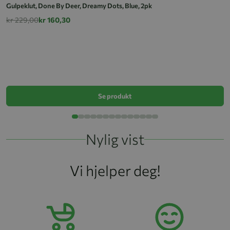
Gulpeklut, Done By Deer, Dreamy Dots, Blue, 2pk
kr 229,00
kr 160,30
Ga
k
Se produkt
Nylig vist
Vi hjelper deg!