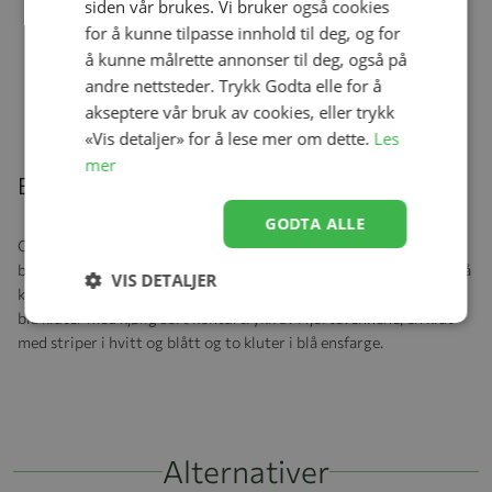
siden vår brukes. Vi bruker også cookies
for å kunne tilpasse innhold til deg, og for
Done By Deer Kosebamse, Ephee
å kunne målrette annonser til deg, også på
Sand
Se produk
andre nettsteder. Trykk Godta elle for å
kr 449,00
kr 314,30
akseptere vår bruk av cookies, eller trykk
«Vis detaljer» for å lese mer om dette.
Les
mer
Beskrivelse
GODTA ALLE
Gulpeklutene er laget av supermyk økologisk GOTS-sertifisert
bomull. Et trygt og bærekraftig valg for alle småbarnsforeldre. Blå
VIS DETALJER
kjærlighet! De myke 5-pakningene med klutservietter består av to
blå kluter med kjølig sort konturtrykk av Hjortevennene, en klut
med striper i hvitt og blått og to kluter i blå ensfarge.
Alternativer