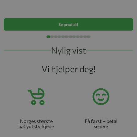
H
k
Se produkt
Nylig vist
Vi hjelper deg!
Norges største
Få først – betal
babyutstyrkjede
senere