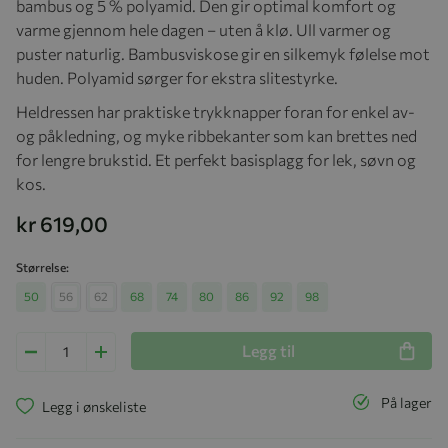
bambus og 5 % polyamid. Den gir optimal komfort og
varme gjennom hele dagen – uten å klø. Ull varmer og
puster naturlig. Bambusviskose gir en silkemyk følelse mot
huden. Polyamid sørger for ekstra slitestyrke.
Heldressen har praktiske trykknapper foran for enkel av-
og påkledning, og myke ribbekanter som kan brettes ned
for lengre brukstid. Et perfekt basisplagg for lek, søvn og
kos.
kr 619,00
Størrelse
50
56
62
68
74
80
86
92
98
Legg til
På lager
Legg i ønskeliste