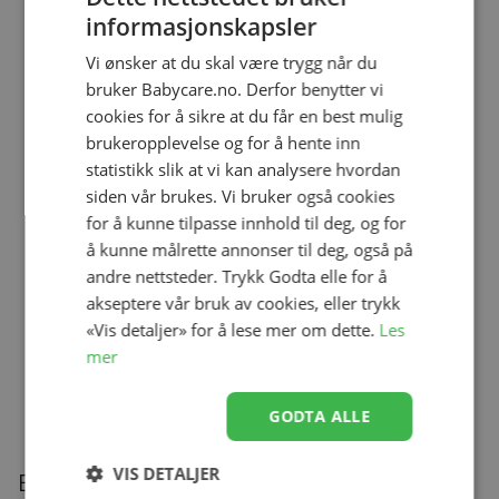
informasjonskapsler
Vi ønsker at du skal være trygg når du
bruker Babycare.no. Derfor benytter vi
Helledussen Heldress Ull, Sage
Se produk
cookies for å sikre at du får en best mulig
kr 439,00
kr 263,40
brukeropplevelse og for å hente inn
statistikk slik at vi kan analysere hvordan
siden vår brukes. Vi bruker også cookies
Babycall, BC5800D Digital,
for å kunne tilpasse innhold til deg, og for
Neonate, Sort
Se produk
å kunne målrette annonser til deg, også på
kr 1 499,00
kr 1 371,00
andre nettsteder. Trykk Godta elle for å
akseptere vår bruk av cookies, eller trykk
«Vis detaljer» for å lese mer om dette.
Les
Little Dutch Stablekasser inkl. 6 biler
mer
Se produk
kr 429,00
kr 321,75
GODTA ALLE
VIS DETALJER
Beskrivelse