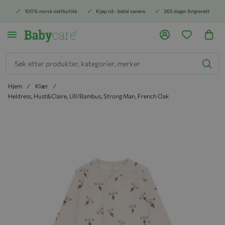
100% norsk nettbutikk
Kjøp nå - betal senere
365 dager Angrerett
Søk
Hjem
Klær
Heldress, Hust&Claire, Ull/Bambus, Strong Man, French Oak
Hopp til slutten av bildegalleriet