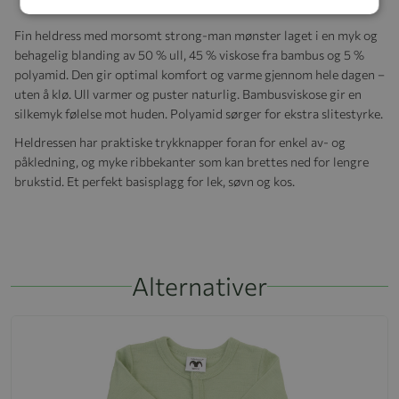
Fin heldress med morsomt strong-man mønster laget i en myk og
behagelig blanding av 50 % ull, 45 % viskose fra bambus og 5 %
polyamid. Den gir optimal komfort og varme gjennom hele dagen –
uten å klø. Ull varmer og puster naturlig. Bambusviskose gir en
silkemyk følelse mot huden. Polyamid sørger for ekstra slitestyrke.
Heldressen har praktiske trykknapper foran for enkel av- og
påkledning, og myke ribbekanter som kan brettes ned for lengre
brukstid. Et perfekt basisplagg for lek, søvn og kos.
Alternativer