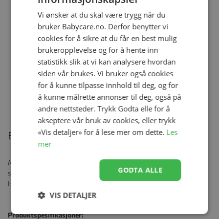
Vi ønsker at du skal være trygg når du
Ullbody, Helledussen, Grape Shake
bruker Babycare.no. Derfor benytter vi
Se produk
kr 229,00
kr 137,40
cookies for å sikre at du får en best mulig
brukeropplevelse og for å hente inn
statistikk slik at vi kan analysere hvordan
siden vår brukes. Vi bruker også cookies
Helledussen Ullbody, Sage
for å kunne tilpasse innhold til deg, og for
Se produk
kr 279,00
kr 167,40
å kunne målrette annonser til deg, også på
andre nettsteder. Trykk Godta elle for å
akseptere vår bruk av cookies, eller trykk
«Vis detaljer» for å lese mer om dette.
Les
Beskrivelse
mer
Myk og komfortabel body i fargen
bringebærrød
. Trykknapper i
GODTA ALLE
skrittet og på en skulder gjør det enklere med bleieskift og å ta
bodyen av og på. God kvalitet
og produsert i 100% merinoull.
VIS DETALJER
Produktspesifikasjoner: