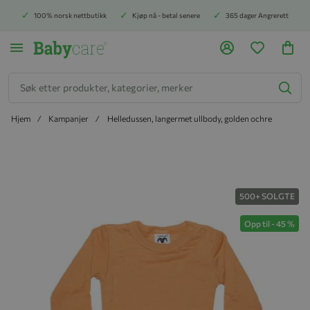
100% norsk nettbutikk
Kjøp nå - betal senere
365 dager Angrerett
Søk
Hjem
Kampanjer
Helledussen, langermet ullbody, golden ochre
Hopp til slutten av bildegalleriet
500+ SOLGTE
Opp til
-
45
%