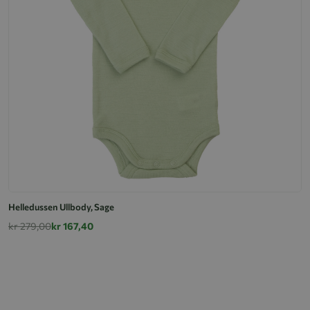
Helledussen Ullbody, Sage
U
kr 279,00
kr 167,40
k