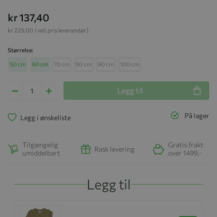
kr 137,40
kr 229,00
(veil.pris leverandør)
Størrelse
50 cm
60 cm
70 cm
80 cm
90 cm
100 cm
Legg til
På lager
Legg i ønskeliste
Tilgjengelig
Gratis frakt
Rask levering
umiddelbart
over 1499,-
Legg til