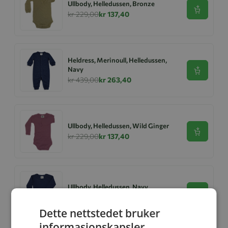
Ullbody, Helledussen, Bronze
Se produk
kr 229,00
kr 137,40
Heldress, Merinoull, Helledussen,
Navy
Se produk
kr 439,00
kr 263,40
Ullbody, Helledussen, Wild Ginger
Se produk
kr 229,00
kr 137,40
Ullbody, Helledussen, Navy
Se produk
kr 279,00
kr 167,40
Dette nettstedet bruker
informasjonskapsler