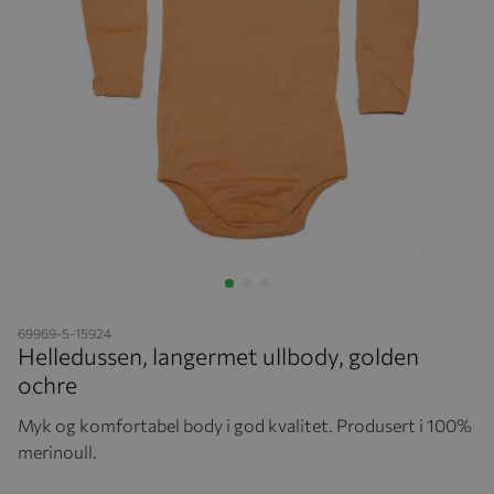
Hopp til begynnelsen av bildegalleriet
69969-5-15924
Helledussen, langermet ullbody, golden
ochre
Myk og komfortabel body i god kvalitet. Produsert i 100%
merinoull.