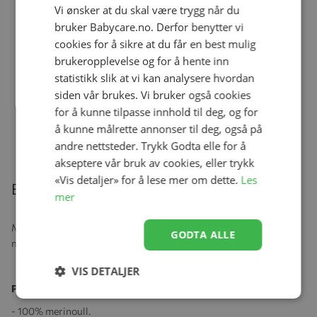
Vi ønsker at du skal være trygg når du
4ME Premium Stellematte, Cozy
bruker Babycare.no. Derfor benytter vi
Beige
Se produk
kr 999,00
kr 699,00
cookies for å sikre at du får en best mulig
brukeropplevelse og for å hente inn
statistikk slik at vi kan analysere hvordan
siden vår brukes. Vi bruker også cookies
4ME Bilspeil Universal
for å kunne tilpasse innhold til deg, og for
Se produk
kr 249,00
kr 179,00
å kunne målrette annonser til deg, også på
andre nettsteder. Trykk Godta elle for å
akseptere vår bruk av cookies, eller trykk
«Vis detaljer» for å lese mer om dette.
Les
Beskrivelse
mer
Myk og komfortabel longs i god kvalitet, produsert i 100%
GODTA ALLE
merionull. Elastisk med strikk i midjen.
VIS DETALJER
Produktspesifikasjoner:
- 100% merinoull.