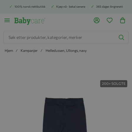
100% norsk nettbutikk
Kjøp nå - betal senere
365 dager Angrerett
Søk
Hjem
Kampanjer
Helledussen, Ullongs, navy
Hopp til slutten av bildegalleriet
200+ SOLGTE