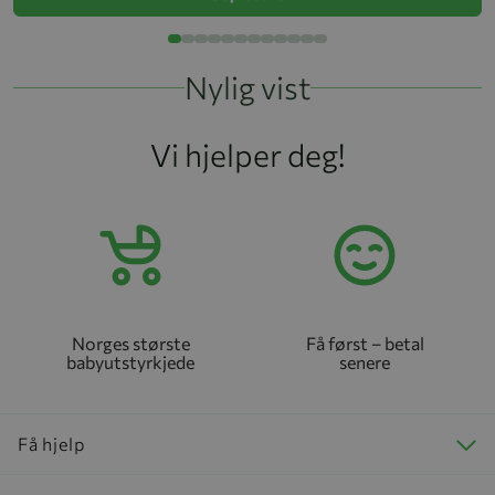
Nylig vist
Vi hjelper deg!
Norges største
Få først – betal
babyutstyrkjede
senere
Få hjelp