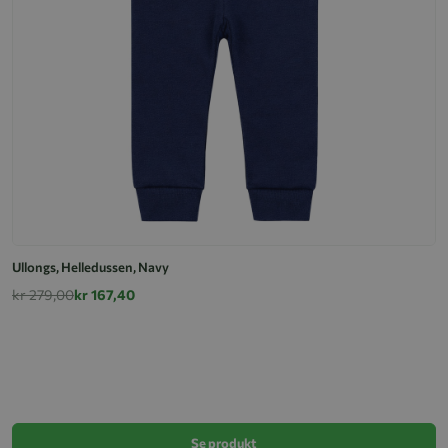
Ullongs, Helledussen, Navy
kr 279,00
kr 167,40
U
k
Se produkt