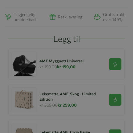
Tilgjengelig
Gratis frakt
Rask levering
umiddelbart
over 1499,-
Legg til
4ME Myggnett Universal
Se produk
kr 199,00
kr 159,00
Lekematte, 4ME, Skog - Limited
Edition
Se produk
kr 369,00
kr 259,00
Lekematte, 4ME, Cozy Beige