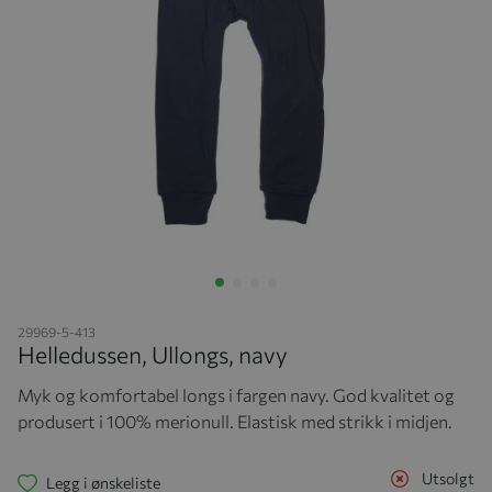
Hopp til begynnelsen av bildegalleriet
29969-5-413
Helledussen, Ullongs, navy
Myk og komfortabel longs i fargen navy. God kvalitet og
produsert i 100% merionull. Elastisk med strikk i midjen.
Utsolgt
Legg i ønskeliste