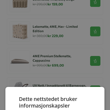
Se produk
kr 299,00
kr 159,00
Lekematte, 4ME, Hav - Limited
Edition
Se produk
kr 369,00
kr 229,00
4ME Premium Stellematte,
Cappuccino
Se produk
kr 999,00
kr 699,00
UV Nett / Innsektsnett til Barnevogn,
Universal, 4ME
Se produk
kr 349,00
kr 199,00
Dette nettstedet bruker
informasjonskapsler