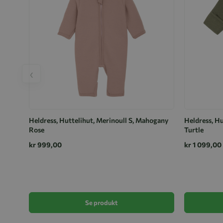
‹
Heldress, Huttelihut, Merinoull S, Mahogany
Heldress, Hu
Rose
Turtle
kr 999,00
kr 1 099,00
Se produkt