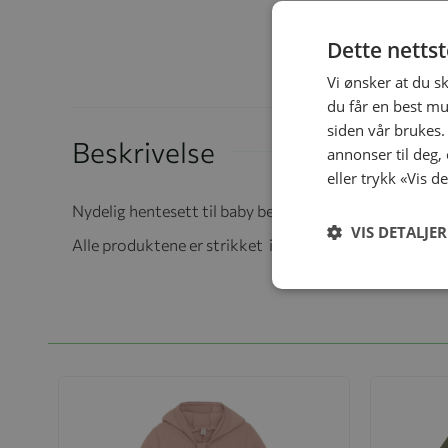
Dette netts
Vi ønsker at du s
du får en best mu
siden vår brukes.
Beskrivelse
annonser til deg,
eller trykk «Vis d
Nydelig hentesett til baby bestående av sparkedress, 
VIS DETALJER
Alle produktene er strikket i 100% merinoull, og kan