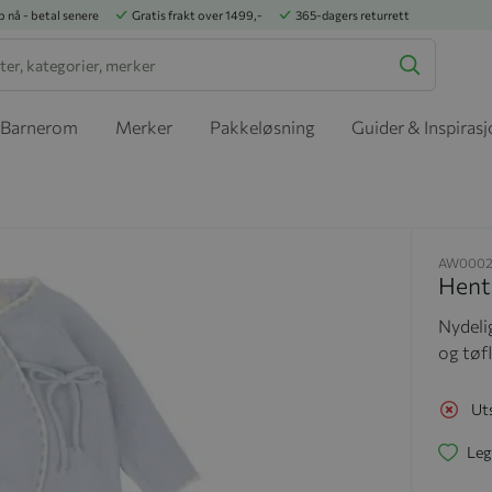
p nå - betal senere
Gratis frakt over 1499,-
365-dagers returrett
Barnerom
Merker
Pakkeløsning
Guider & Inspiras
AW0002
Hente
Nydelig
og tøf
Ut
Leg