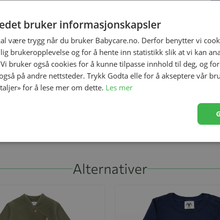
tedet bruker informasjonskapsler
kal være trygg når du bruker Babycare.no. Derfor benytter vi cooki
lig brukeropplevelse og for å hente inn statistikk slik at vi kan a
 Vi bruker også cookies for å kunne tilpasse innhold til deg, og fo
 også på andre nettsteder. Trykk Godta elle for å akseptere vår br
etaljer» for å lese mer om dette.
Les mer
lue og tøfler i den mykeste merinoull.
 vaskes i maskin på ullprogram 40°C.
Alternativer