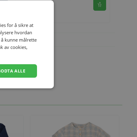
Mellomblå
Se produkt
kr 349,00
es for å sikre at
nalysere hvordan
r å kunne målrette
uk av cookies,
GODTA ALLE