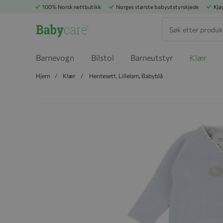
100% Norsk nettbutikk
Norges største babyutstyrskjede
Kjø
Søk
Barnevogn
Bilstol
Barneutstyr
Klær
Hjem
Klær
Hentesett, Lillelam, Babyblå
Hopp til slutten av bildegalleriet