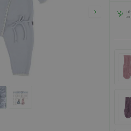
Til
um