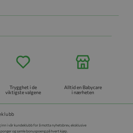
Trygghet i de
Alltid en Babycare
viktigste valgene
i nærheten
eklubb
 inn i vår kundeklubb for å motta nyhetsbrev, eksklusive
ponger og samle bonuspoeng på hvert kjøp.