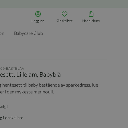
Logg inn
Ønskeliste
Handlekurv
jon
Babycare Club
09-BABYBLAA
sett, Lillelam, Babyblå
 hentesett til baby bestående av sparkedress, lue
ler i den mykeste merinoull.
solgt
g i ønskeliste