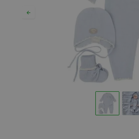
Hopp til begynnelsen av bildegalleriet