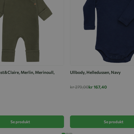
st&Claire, Merlin, Merinoull,
Ullbody, Helledussen, Navy
kr 279,00
kr 167,40
Se produkt
Se produkt