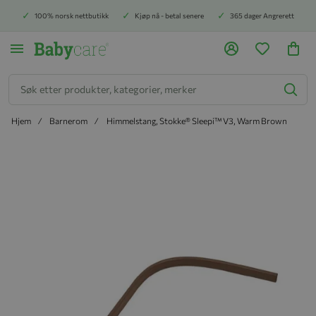
100% norsk nettbutikk
Kjøp nå - betal senere
365 dager Angrerett
Søk
Hjem
Barnerom
Himmelstang, Stokke® Sleepi™ V3, Warm Brown
Hopp til slutten av bildegalleriet