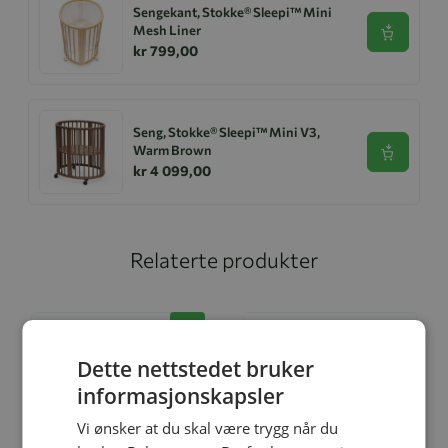
Sengekant, Stokke® Sleepi™ Mini
Mesh Liner
Se produk
kr 799,00
Seng, Stokke® Sleepi™ Mini V3,
Warm Brown
Se produk
kr 4 099,00
Relaterte produkter
-9%
Dette nettstedet bruker
informasjonskapsler
Vi ønsker at du skal være trygg når du