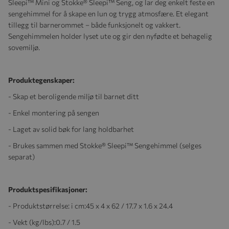
Sleepi™ Mini og Stokke® Sleepi™ Seng, og lar deg enkelt feste en
sengehimmel for å skape en lun og trygg atmosfære. Et elegant
tillegg til barnerommet – både funksjonelt og vakkert.
Sengehimmelen holder lyset ute og gir den nyfødte et behagelig
sovemiljø.​
Produktegenskaper:
- Skap et beroligende miljø til barnet ditt
- Enkel montering på sengen
- Laget av solid bøk for lang holdbarhet
- Brukes sammen med Stokke® Sleepi™ Sengehimmel (selges
separat)
Produktspesifikasjoner:
- Produktstørrelse: i cm:
45 x 4 x 62 / 17.7 x 1.6 x 24.4
- Vekt (kg/lbs):
0.7 / 1.5