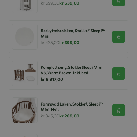
Se produk
kr 699,00
kr 639,00
Beskyttelseslaken, Stokke® Sleepi™
Mini
Se produk
kr 435,00
kr 399,00
Komplett seng, Stokke Sleepi Mini
V3, Warm Brown, inkl. bed
Se produk
extensions og madrass
kr 8 817,00
Formsydd Laken, Stokke®, Sleepi™
Mini, Hvit
Se produk
kr 345,00
kr 269,00