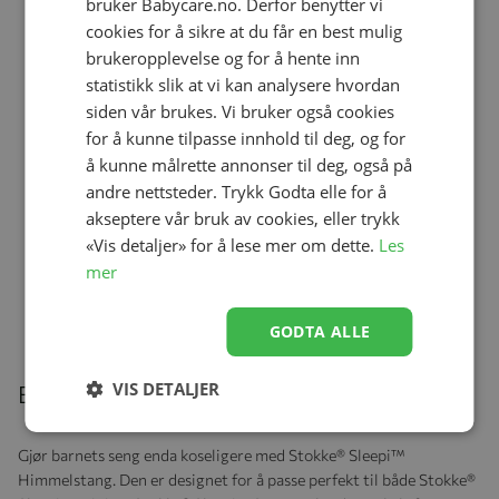
bruker Babycare.no. Derfor benytter vi
cookies for å sikre at du får en best mulig
brukeropplevelse og for å hente inn
Legg til
Legg til
statistikk slik at vi kan analysere hvordan
siden vår brukes. Vi bruker også cookies
for å kunne tilpasse innhold til deg, og for
Formsydd Laken, Stokke®
Formsydd Laken, Stokke®
å kunne målrette annonser til deg, også på
Sleepi™ V3, Hvit
Sleepi™ V3, Flower Ecru
andre nettsteder. Trykk Godta elle for å
kr 399,00
kr 440,00
akseptere vår bruk av cookies, eller trykk
kr 440,00
«Vis detaljer» for å lese mer om dette.
Les
mer
GODTA ALLE
VIS DETALJER
Beskrivelse
Gjør barnets seng enda koseligere med Stokke® Sleepi™
Himmelstang. Den er designet for å passe perfekt til både Stokke®