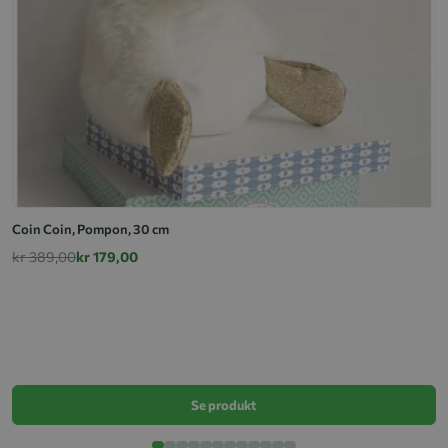
Coin Coin, Pompon, 30 cm
kr 389,00
kr 179,00
Hi
k
Se produkt