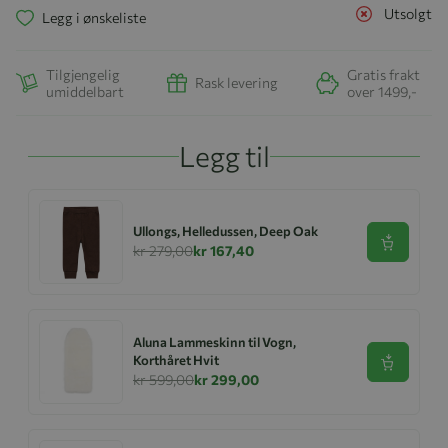
Utsolgt
Legg i ønskeliste
Tilgjengelig
Gratis frakt
Rask levering
umiddelbart
over 1499,-
Legg til
Ullongs, Helledussen, Deep Oak
Se produk
kr 279,00
kr 167,40
Aluna Lammeskinn til Vogn,
Korthåret Hvit
Se produk
kr 599,00
kr 299,00