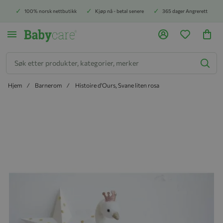
100% norsk nettbutikk
Kjøp nå - betal senere
365 dager Angrerett
Søk
Hjem
Barnerom
Histoire d'Ours, Svane liten rosa
Hopp til slutten av bildegalleriet