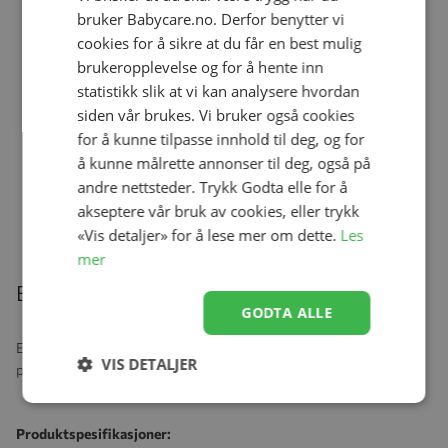
bruker Babycare.no. Derfor benytter vi
cookies for å sikre at du får en best mulig
Ullbody, Helledussen, Deep Oak
brukeropplevelse og for å hente inn
Se produk
kr 279,00
kr 167,40
statistikk slik at vi kan analysere hvordan
siden vår brukes. Vi bruker også cookies
for å kunne tilpasse innhold til deg, og for
å kunne målrette annonser til deg, også på
Ullongs, Helledussen, Navy
andre nettsteder. Trykk Godta elle for å
Se produk
kr 279,00
kr 167,40
akseptere vår bruk av cookies, eller trykk
«Vis detaljer» for å lese mer om dette.
Les
mer
Beskrivelse
GODTA ALLE
En nydelig svare som i tillegg til å gi mye kos, trøst og glede vil
VIS DETALJER
pynte opp ethvert barnerom.
Produktspesifikasjoner: