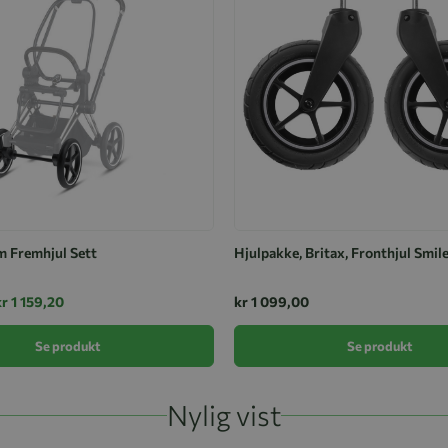
m Fremhjul Sett
Hjulpakke, Britax, Fronthjul Smil
kr 1 159,20
kr 1 099,00
Se produkt
Se produkt
Nylig vist