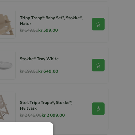
Tripp Trapp® Baby Set², Stokke®,
Natur
Se produkt
kr 649,00
kr 599,00
Stokke® Tray White
Se produkt
kr 699,00
kr 649,00
Stol, Tripp Trapp®, Stokke®,
Hvitvask
Se produkt
kr 2 649,00
kr 2 099,00