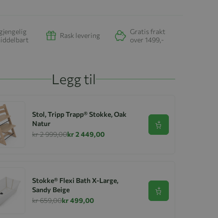
gjengelig
Gratis frakt
Rask levering
iddelbart
over 1499,-
Legg til
Stol, Tripp Trapp® Stokke, Oak
Natur
Se produkt
kr 2 999,00
kr 2 449,00
Stokke® Flexi Bath X-Large,
Sandy Beige
Se produkt
kr 659,00
kr 499,00