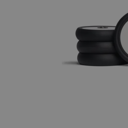
Hopp til begynnelsen av bildegalleriet