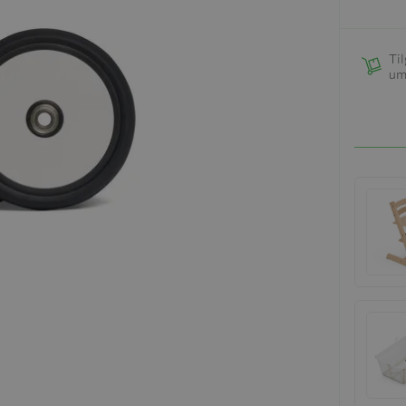
Til
um