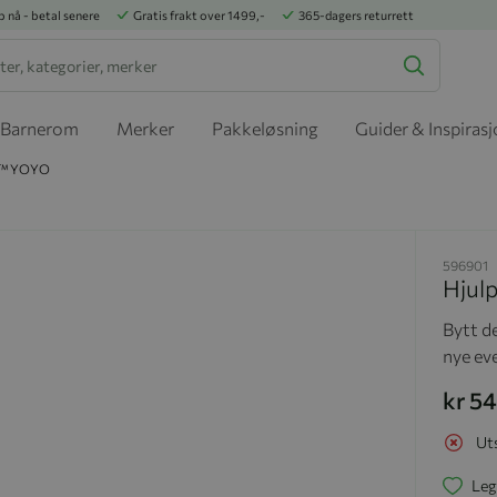
p nå - betal senere
Gratis frakt over 1499,-
365-dagers returrett
Barnerom
Merker
Pakkeløsning
Guider & Inspiras
EN™ YOYO
596901
Hjul
Bytt de
nye ev
kr 5
Ut
Leg