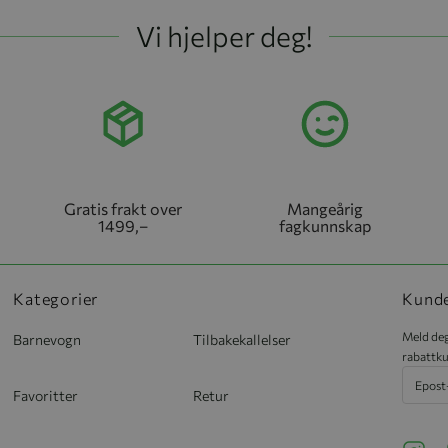
Vi hjelper deg!
Gratis frakt over
Mangeårig
1499,–
fagkunnskap
Kategorier
Kund
Meld deg
Barnevogn
Tilbakekallelser
rabattku
Favoritter
Retur