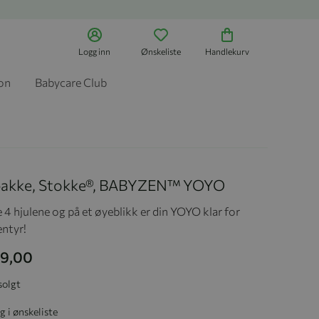
Logg inn
Ønskeliste
Handlekurv
jon
Babycare Club
pakke, Stokke®, BABYZEN™ YOYO
 4 hjulene og på et øyeblikk er din YOYO klar for
entyr!
49,00
solgt
g i ønskeliste