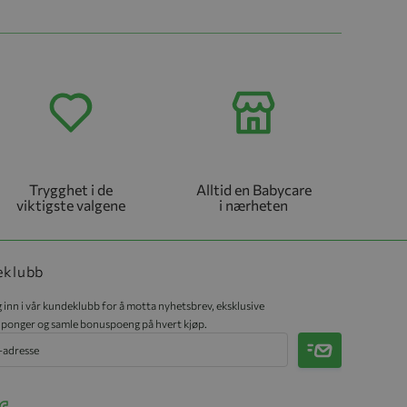
Trygghet i de
Alltid en Babycare
viktigste valgene
i nærheten
eklubb
 inn i vår kundeklubb for å motta nyhetsbrev, eksklusive
ponger og samle bonuspoeng på hvert kjøp.
Meld på