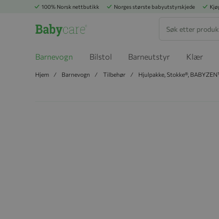
100% Norsk nettbutikk
Norges største babyutstyrskjede
Kjø
Søk
Barnevogn
Bilstol
Barneutstyr
Klær
Hjem
Barnevogn
Tilbehør
Hjulpakke, Stokke®, BABYZ
Hopp til slutten av bildegalleriet