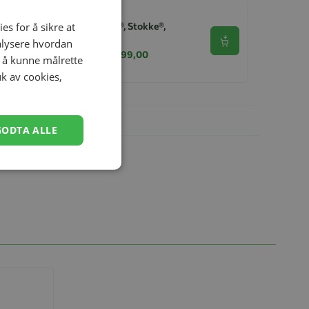
Stol, Tripp Trapp®, Stokke®,
es for å sikre at
Natur
nalysere hvordan
Se produkt
kr 2 649,00
kr 2 099,00
r å kunne målrette
uk av cookies,
GODTA ALLE