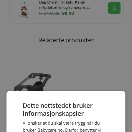
Bag Charm, Tinkafu, Kanin
m/pilotbriller og kamera, rosa
Se produk
kr 249,00
kr 99,00
Relaterte produkter
Dette nettstedet bruker
Legg til
informasjonskapsler
Vi ønsker at du skal være trygg når du
bruker Babycare.no. Derfor benytter vi