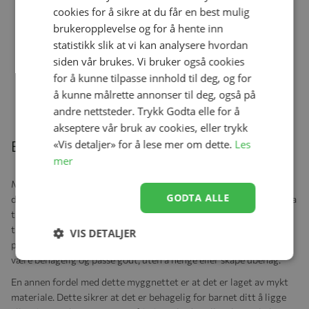
cookies for å sikre at du får en best mulig
Organizer, Tinkafu,
Vegansk Skinn, Sort
brukeropplevelse og for å hente inn
kr 429,00
statistikk slik at vi kan analysere hvordan
siden vår brukes. Vi bruker også cookies
for å kunne tilpasse innhold til deg, og for
å kunne målrette annonser til deg, også på
andre nettsteder. Trykk Godta elle for å
akseptere vår bruk av cookies, eller trykk
«Vis detaljer» for å lese mer om dette.
Les
Beskrivelse
mer
Myggnettingen er nøye utformet for å være finmasket, slik at selv
GODTA ALLE
de minste insektene ikke kan komme gjennom. Dette gir deg ekstra
trygghet for at barnet ditt er godt beskyttet mot bitt og stikk. I
tillegg til å være finmasket, er myggnettet også formsydd for å
VIS DETALJER
passe nøyaktig til trillekurven eller setet. Dette betyr at det vil
være behagelig og passe godt, uten å henge eller skape ubehag.
En annen fordel med dette myggnettet er at det er laget av mykt
materiale. Dette sikrer at det er behagelig for barnet ditt å ligge