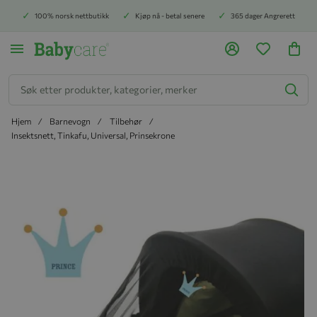
100% norsk nettbutikk
Kjøp nå - betal senere
365 dager Angrerett
Søk
Hjem
Barnevogn
Tilbehør
Insektsnett, Tinkafu, Universal, Prinsekrone
Hopp til slutten av bildegalleriet