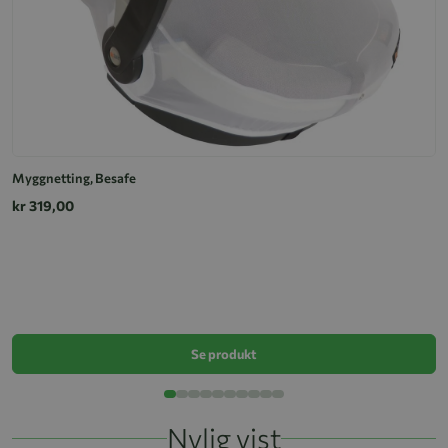
Myggnetting, Besafe
kr 319,00
M
k
Se produkt
Nylig vist