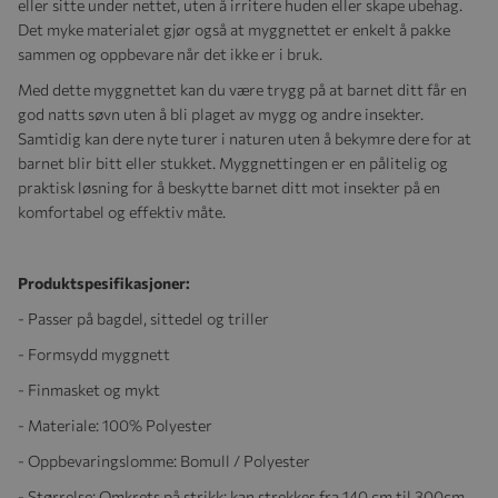
eller sitte under nettet, uten å irritere huden eller skape ubehag.
Det myke materialet gjør også at myggnettet er enkelt å pakke
sammen og oppbevare når det ikke er i bruk.
Med dette myggnettet kan du være trygg på at barnet ditt får en
god natts søvn uten å bli plaget av mygg og andre insekter.
Samtidig kan dere nyte turer i naturen uten å bekymre dere for at
barnet blir bitt eller stukket. Myggnettingen er en pålitelig og
praktisk løsning for å beskytte barnet ditt mot insekter på en
komfortabel og effektiv måte.
Produktspesifikasjoner:
- Passer på bagdel, sittedel og triller
- Formsydd myggnett
- Finmasket og mykt
- Materiale: 100% Polyester
- Oppbevaringslomme: Bomull / Polyester
- Størrelse: Omkrets på strikk: kan strekkes fra 140 cm til 300cm