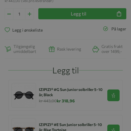
kr 443,00
(veil.pris leverandør)
Legg til
På lager
Legg i ønskeliste
Tilgjengelig
Gratis frakt
Rask levering
umiddelbart
over 1499,-
Legg til
IZIPIZI® #G Sun Junior solbriller 5-10
år, Black
Se produk
kr 443,00
kr 318,96
IZIPIZI® #E Sun Junior solbriller 5-10
år, Blue Tortoise