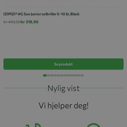
IZIPIZI® #G Sun Junior solbriller 5-10 år, Black
kr 443,00
kr 318,96
IZ
k
Se produkt
Nylig vist
Vi hjelper deg!