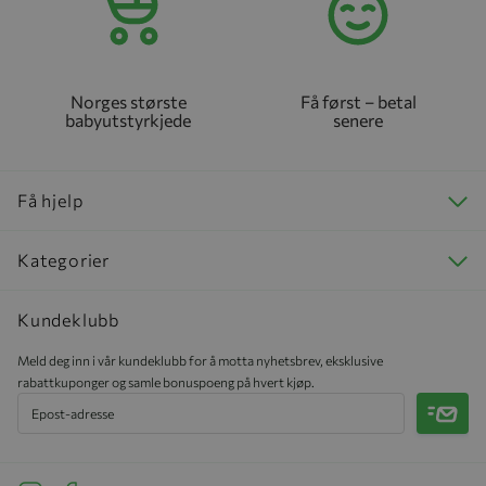
Norges største
Få først – betal
babyutstyrkjede
senere
Få hjelp
Kategorier
Kundeklubb
Meld deg inn i vår kundeklubb for å motta nyhetsbrev, eksklusive
rabattkuponger og samle bonuspoeng på hvert kjøp.
Meld 