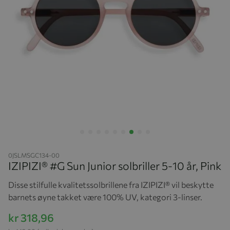
Hopp til begynnelsen av bildegalleriet
0JSLMSGC134-00
IZIPIZI® #G Sun Junior solbriller 5-10 år, Pink
Disse stilfulle kvalitetssolbrillene fra IZIPIZI® vil beskytte
barnets øyne takket være 100% UV, kategori 3-linser.
kr 318,96