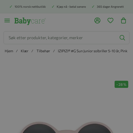
100% norsk nettbutikk
Kjøp nå - betal senere
365 dager Angrerett
Søk
Hjem
Klær
Tilbehør
IZIPIZI® #G Sun Junior solbriller 5-10 år, Pink
Hopp til slutten av bildegalleriet
-
28
%