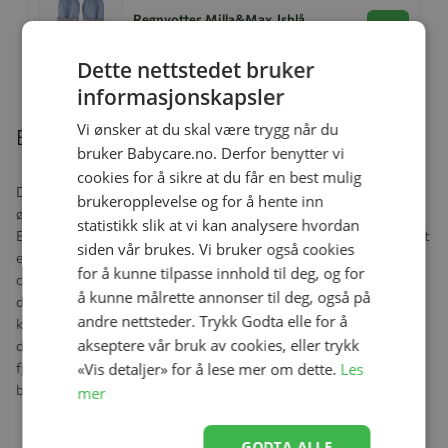
Regnvotter, Milla&Max, Isblå
Se produk
kr 249,00
kr 174,00
Dette nettstedet bruker
informasjonskapsler
Vi ønsker at du skal være trygg når du
Beskrivelse
bruker Babycare.no. Derfor benytter vi
cookies for å sikre at du får en best mulig
Disse stilfulle kvalitetssolbrillene fra IZIPIZI® vil beskytte barnets
brukeropplevelse og for å hente inn
øyne takket være 100% UV, kategori 3-linser.
statistikk slik at vi kan analysere hvordan
Barns øyne er gjennomtrengelige for ultrafiolette (UV) stråler, det
siden vår brukes. Vi bruker også cookies
er derfor viktig å beskytte øynene godt. UV-stråler skade øye-
for å kunne tilpasse innhold til deg, og for
cellene og med tiden vil fornyelsen av disse blir dårligere og
å kunne målrette annonser til deg, også på
dårligere. SUN-brillene gir tilpasset beskyttelse med 100% UV,
andre nettsteder. Trykk Godta elle for å
kategori 3-linser som beskytter mot blending og filtrere 100% av
akseptere vår bruk av cookies, eller trykk
de ultrafiolette strålene. Fleksible og komfortable stenger med
«Vis detaljer» for å lese mer om dette.
Les
fjærhengsler som tilpasser seg ansiktsformen gjør solbrillene
behagelige å ha på-
mer
GODTA ALLE