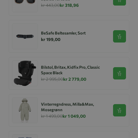
Se produk
kr 443,00
kr 318,96
BeSafe Beltesamler, Sort
Se produk
kr 199,00
Bilstol, Britax, Kidfix Pro, Classic
Space Black
Se produk
kr 2 995,00
kr 2 779,00
Vinterregndress, Milla&Max,
Mosegrønn
Se produk
kr 1 499,00
kr 1 049,00