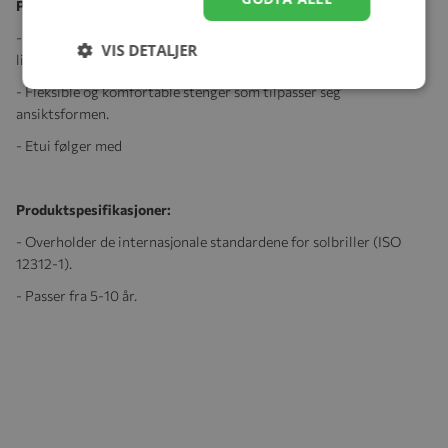
Produktegenskaper:
- Beskytter mot ultraviolette stråler med 100% UV, kategori 3-
VIS DETALJER
linser.
- Fleksible og komfortable stenger som tilpasser seg
ansiktsformen.
- Etui følger med
Produktspesifikasjoner:
- Overholder de internasjonale standardene for solbriller (ISO
12312-1).
- Passer fra 5-10 år.