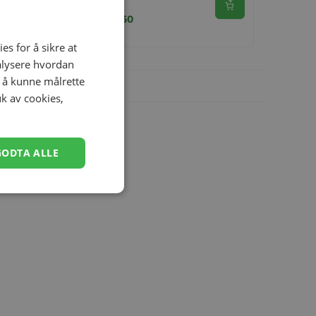
Se produkt
kr 549,00
kr 274,50
es for å sikre at
nalysere hvordan
r å kunne målrette
uk av cookies,
GODTA ALLE