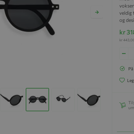
voksen
veldig
og desi
kr 3
kr 443,0
På
Leg
Til
um