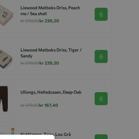
Liewood Matboks Driss, Peach
me / Sea shell
Se produkt
kr 299,00
kr 239,20
Liewood Matboks Driss, Tiger /
Sandy
Se produkt
kr 299,00
kr 239,20
Ullongs, Helledussen, Deep Oak
Se produkt
kr 279,00
kr 167,40
Nattlampe, Zazu, Lou Grå