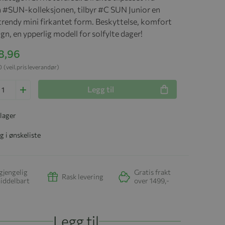
 #SUN-kolleksjonen, tilbyr #C SUN Junior en
 trendy mini firkantet form. Beskyttelse, komfort
gn, en ypperlig modell for solfylte dager!
18,96
0
(veil.pris leverandør)
Legg til
 lager
g i ønskeliste
gjengelig
Gratis frakt
Rask levering
iddelbart
over 1499,-
Legg til