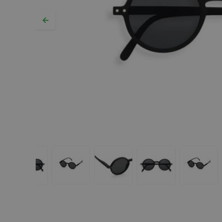
Hopp til begynnelsen av bildegalleriet