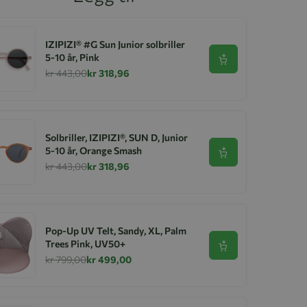
IZIPIZI® #G Sun Junior solbriller
5-10 år, Pink
Se produkt
kr 443,00
kr 318,96
Solbriller, IZIPIZI®, SUN D, Junior
5-10 år, Orange Smash
Se produkt
kr 443,00
kr 318,96
Pop-Up UV Telt, Sandy, XL, Palm
Trees Pink, UV50+
Se produkt
kr 799,00
kr 499,00