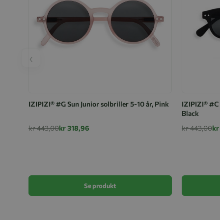
‹
IZIPIZI® #G Sun Junior solbriller 5-10 år, Pink
IZIPIZI® #C 
Black
kr 443,00
kr 318,96
kr 443,00
kr
Se produkt