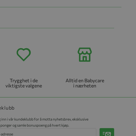
Trygghet i de
Alltid en Babycare
viktigste valgene
i nærheten
eklubb
 inn i vår kundeklubb for å motta nyhetsbrev, eksklusive
ponger og samle bonuspoeng på hvert kjøp.