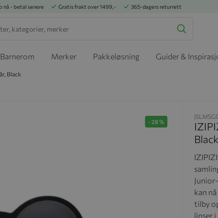
p nå - betal senere
Gratis frakt over 1499,-
365-dagers returrett
Barnerom
Merker
Pakkeløsning
Guider & Inspiras
år, Black
JSLMSG
-
28
%
IZIPI
Blac
IZIPIZ
samlin
Junior-
kan nå 
tilby 
linser 