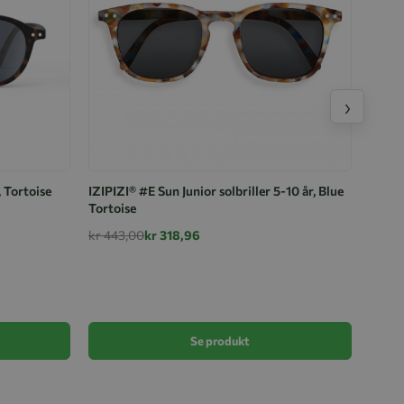
›
, Tortoise
IZIPIZI® #E Sun Junior solbriller 5-10 år, Blue
Tortoise
kr 443,00
kr 318,96
Solbri
kr 27
Se produkt