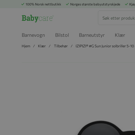
100% Norsk nettbutikk
Norges største babyutstyrskjede
Kjø
Søk
Barnevogn
Bilstol
Barneutstyr
Klær
Hjem
Klær
Tilbehør
IZIPIZI® #G Sun Junior solbriller 5-10 
Hopp til slutten av bildegalleriet