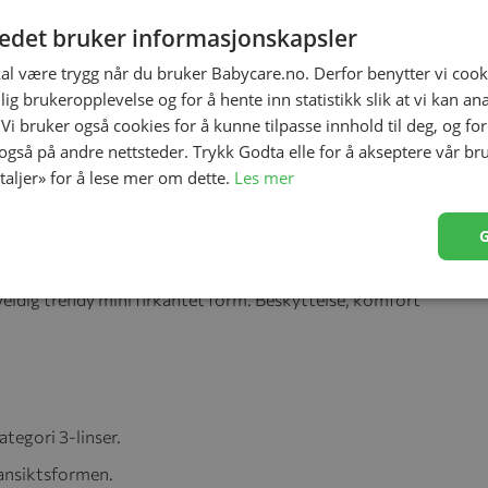
tedet bruker informasjonskapsler
kal være trygg når du bruker Babycare.no. Derfor benytter vi cooki
lig brukeropplevelse og for å hente inn statistikk slik at vi kan a
 Vi bruker også cookies for å kunne tilpasse innhold til deg, og fo
 også på andre nettsteder. Trykk Godta elle for å akseptere vår br
etaljer» for å lese mer om dette.
Les mer
amlingen. IZIPIZI passer på dine barns øyne med #SUN
 kan nå bruke stilige fargede solbriller av høy kvalitet og
ser i kategori 3. Motevarsel! Direkte tilpasset fra
eldig trendy mini firkantet form. Beskyttelse, komfort
tegori 3-linser.
 ansiktsformen.