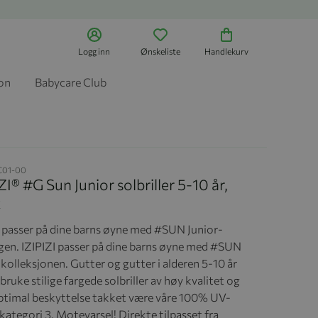
Logg inn
Ønskeliste
Handlekurv
jon
Babycare Club
C01-00
ZI® #G Sun Junior solbriller 5-10 år,
k
I passer på dine barns øyne med #SUN Junior-
gen. IZIPIZI passer på dine barns øyne med #SUN
kolleksjonen. Gutter og gutter i alderen 5-10 år
bruke stilige fargede solbriller av høy kvalitet og
optimal beskyttelse takket være våre 100% UV-
i kategori 3. Motevarsel! Direkte tilpasset fra