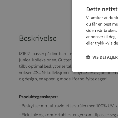
Dette netts
Vi ønsker at du s
du får en best mu
siden vår brukes.
Beskrivelse
annonser til deg,
eller trykk «Vis d
IZIPIZI passer på dine barns øyne med #SUN Junior-s
VIS DETALJER
Junior-kolleksjonen. Gutter og gutter i alderen 5-10 år
tilby optimal beskyttelse takket være våre 100% UV-lin
voksen #SUN-kolleksjonen, tilbyr #C SUN Junior en v
og design, en ypperlig modell for solfylte dager!
Produktegenskaper:
- Beskytter mot ultraviolette stråler med 100% UV, ka
- Fleksible og komfortable stenger som tilpasser seg