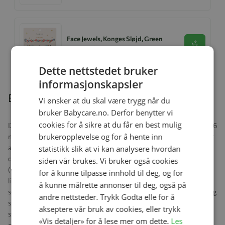
Face Jewels, Konges Sløjd, Green
Se produk
kr 99,00
kr 79,20
Dette nettstedet bruker
informasjonskapsler
Beskrivelse
Vi ønsker at du skal være trygg når du
bruker Babycare.no. Derfor benytter vi
cookies for å sikre at du får en best mulig
IZIPIZI® solbrillene tar vare på barnas øyne og passer barn fra 9-36
brukeropplevelse og for å hente inn
mnd (hodestørrelse 40-47 cm). Solbrillene vil beskytte ved enhver
anledning og passer godt enten dere er i byen, på landet eller
statistikk slik at vi kan analysere hvordan
driver med utendørsaktiviteter om sommeren eller vinteren
siden vår brukes. Vi bruker også cookies
(vannsport, på stranden, på ski eller i fjellet ect.). #SUN Kids
for å kunne tilpasse innhold til deg, og for
linsene er polariserte, grå og tilbyr 100% UV3 beskyttelse. IZIPIZI
å kunne målrette annonser til deg, også på
solbriller respekterer de naturlige fargene, reduserer lysstyrken og
andre nettsteder. Trykk Godta elle for å
skaper bedre kontrast og beskytter mot blending. De rette
akseptere vår bruk av cookies, eller trykk
stengene gjør at brillen kan vokse med barnet, og en ultra smidig
«Vis detaljer» for å lese mer om dette.
Les
og justerbar silikonreim kan hindre de fra å bli borte.