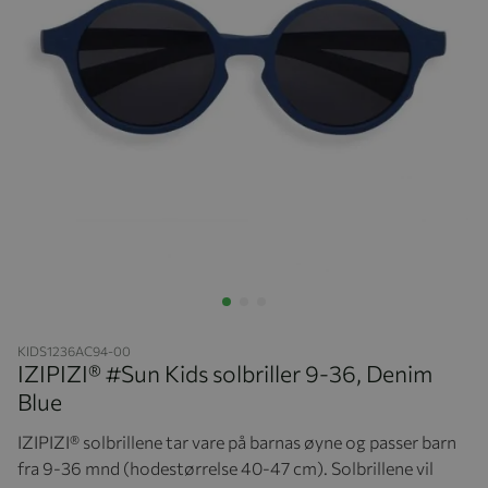
Hopp til begynnelsen av bildegalleriet
KIDS1236AC94-00
IZIPIZI® #Sun Kids solbriller 9-36, Denim
Blue
IZIPIZI® solbrillene tar vare på barnas øyne og passer barn
fra 9-36 mnd (hodestørrelse 40-47 cm). Solbrillene vil