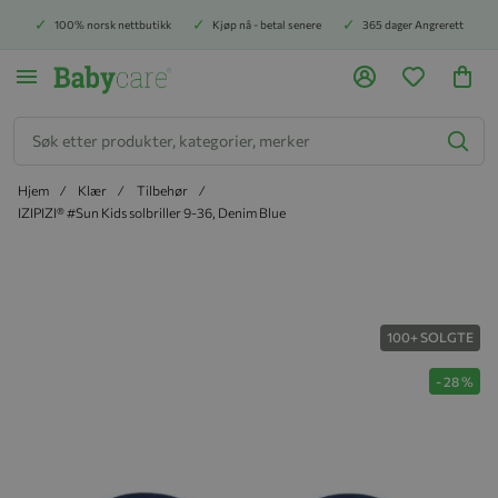
100% norsk nettbutikk
Kjøp nå - betal senere
365 dager Angrerett
Søk
Hjem
Klær
Tilbehør
IZIPIZI® #Sun Kids solbriller 9-36, Denim Blue
Hopp til slutten av bildegalleriet
100+ SOLGTE
-
28
%