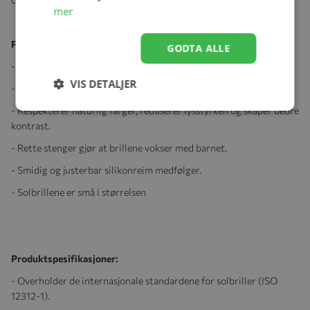
mer
Produktegenskaper:
GODTA ALLE
- Beskytter mot ultrafiolette stråler.
VIS DETALJER
- Polariserte linser med 100% UV3 beskyttelse.
- Respekterer naturlig farger, reduserer lysstyrken og skaper bedre
kontrast.
- Rette stenger gjør at brillene vokser med barnet.
- Smidig og justerbar silikonreim medfølger.
- Solbrillene er små i størrelsen
Produktspesifikasjoner:
- Overholder de internasjonale standardene for solbriller (ISO
12312-1).