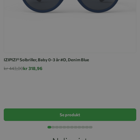
IZIPIZI® Solbriller, Baby 0-3 år #D, Denim Blue
kr 443,00
kr 318,96
IZ
k
Se produkt