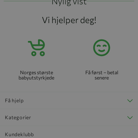
Nylig vist
Vi hjelper deg!
Norges største
Få først – betal
babyutstyrkjede
senere
Få hjelp
Kategorier
Kundeklubb