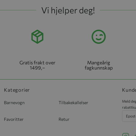
Vi hjelper deg!
Gratis frakt over
Mangeårig
1499,–
fagkunnskap
Kategorier
Kund
Meld deg
Barnevogn
Tilbakekallelser
rabattku
Favoritter
Retur
See ou
S