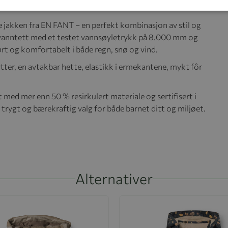
 jakken fra EN FANT – en perfekt kombinasjon av stil og
g vanntett med et testet vannsøyletrykk på 8.000 mm og
ørt og komfortabelt i både regn, snø og vind.
tter, en avtakbar hette, elastikk i ermekantene, mykt fôr
ed mer enn 50 % resirkulert materiale og sertifisert i
gt og bærekraftig valg for både barnet ditt og miljøet.
Alternativer