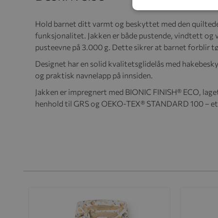
Hold barnet ditt varmt og beskyttet med den quiltede
funksjonalitet. Jakken er både pustende, vindtett o
pusteevne på 3.000 g. Dette sikrer at barnet forblir t
Designet har en solid kvalitetsglidelås med hakebesky
og praktisk navnelapp på innsiden.
Jakken er impregnert med BIONIC FINISH® ECO, laget m
henhold til GRS og OEKO-TEX® STANDARD 100 – et try