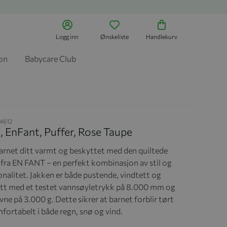
Logg inn
Ønskeliste
Handlekurv
jon
Babycare Club
4612
, EnFant, Puffer, Rose Taupe
arnet ditt varmt og beskyttet med den quiltede
 fra EN FANT – en perfekt kombinasjon av stil og
onalitet. Jakken er både pustende, vindtett og
tt med et testet vannsøyletrykk på 8.000 mm og
ne på 3.000 g. Dette sikrer at barnet forblir tørt
fortabelt i både regn, snø og vind.