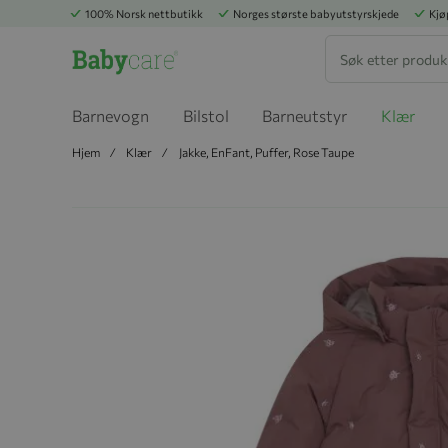
100% Norsk nettbutikk
Norges største babyutstyrskjede
Kjø
Søk
Barnevogn
Bilstol
Barneutstyr
Klær
Hjem
Klær
Jakke, EnFant, Puffer, Rose Taupe
Hopp til slutten av bildegalleriet