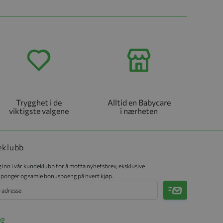
Trygghet i de
Alltid en Babycare
viktigste valgene
i nærheten
eklubb
 inn i vår kundeklubb for å motta nyhetsbrev, eksklusive
ponger og samle bonuspoeng på hvert kjøp.
Meld på
r Instagram
ee our Facebook