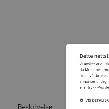
Dette netts
Vi ønsker at du s
du får en best mu
siden vår brukes.
annonser til deg,
eller trykk «Vis d
VIS DETALJER
Beskrivelse