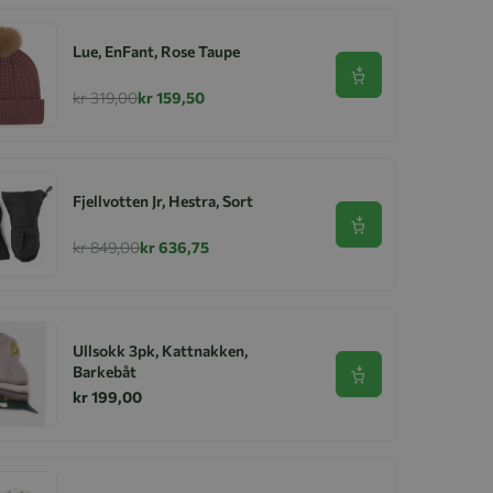
Lue, EnFant, Rose Taupe
Se produkt
kr 319,00
kr 159,50
Fjellvotten Jr, Hestra, Sort
Se produkt
kr 849,00
kr 636,75
Ullsokk 3pk, Kattnakken,
Barkebåt
Se produkt
kr 199,00