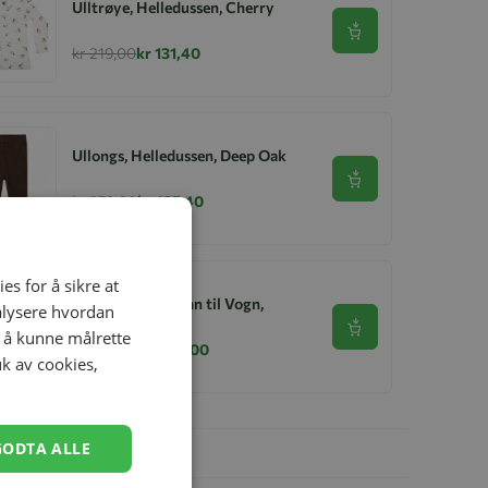
Ulltrøye, Helledussen, Cherry
Se produkt
kr 219,00
kr 131,40
Ullongs, Helledussen, Deep Oak
Se produkt
kr 279,00
kr 167,40
es for å sikre at
Aluna Lammeskinn til Vogn,
nalysere hvordan
Korthåret Hvit
Se produkt
r å kunne målrette
kr 599,00
kr 299,00
uk av cookies,
GODTA ALLE