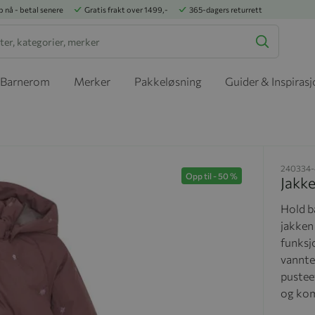
p nå - betal senere
Gratis frakt over 1499,-
365-dagers returrett
Barnerom
Merker
Pakkeløsning
Guider & Inspiras
240334-
Opp til
-
50
%
Jakke
Hold b
jakken
funksj
vannte
pusteev
og kom