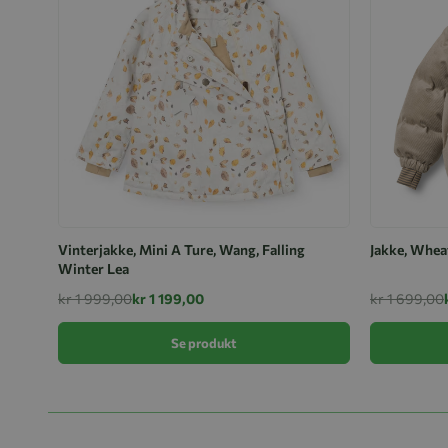
Vinterjakke, Mini A Ture, Wang, Falling
Jakke, Whea
Winter Lea
kr 1 999,00
kr 1 199,00
kr 1 699,00
Se produkt