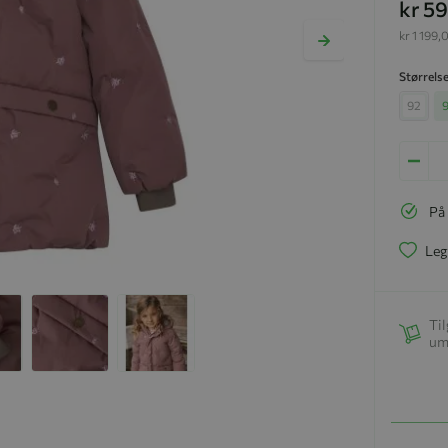
kr 5
kr 1 199,
Størrels
92
På
Leg
Til
um