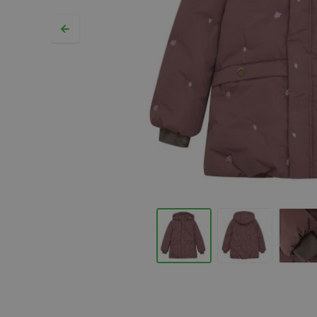
Hopp til begynnelsen av bildegalleriet