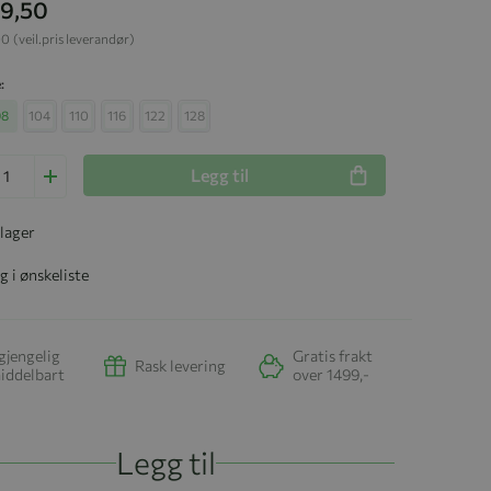
99,50
00
(veil.pris leverandør)
e
98
104
110
116
122
128
Legg til
 lager
g i ønskeliste
gjengelig
Gratis frakt
Rask levering
iddelbart
over 1499,-
Legg til