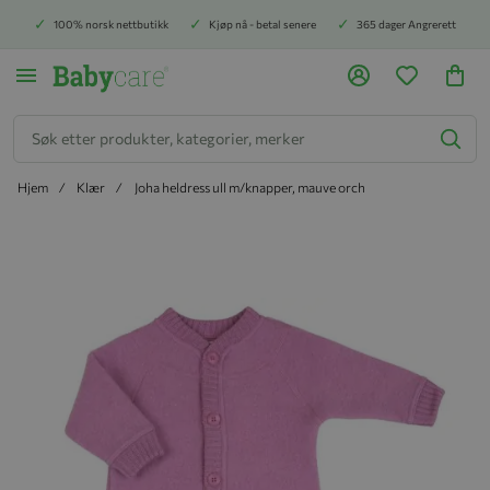
100% norsk nettbutikk
Kjøp nå - betal senere
365 dager Angrerett
Søk
Hjem
Klær
Joha heldress ull m/knapper, mauve orch
Hopp til slutten av bildegalleriet