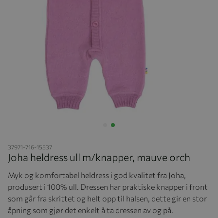
Hopp til begynnelsen av bildegalleriet
37971-716-15537
Joha heldress ull m/knapper, mauve orch
Myk og komfortabel heldress i god kvalitet fra Joha,
produsert i 100% ull. Dressen har praktiske knapper i front
som går fra skrittet og helt opp til halsen, dette gir en stor
åpning som gjør det enkelt å ta dressen av og på.