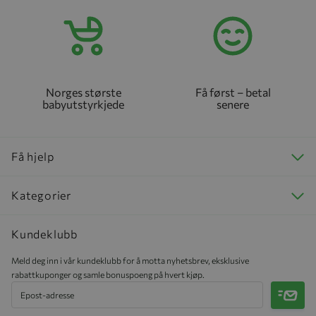
Norges største
Få først – betal
babyutstyrkjede
senere
Få hjelp
Kategorier
Kundeklubb
Meld deg inn i vår kundeklubb for å motta nyhetsbrev, eksklusive
rabattkuponger og samle bonuspoeng på hvert kjøp.
Meld 