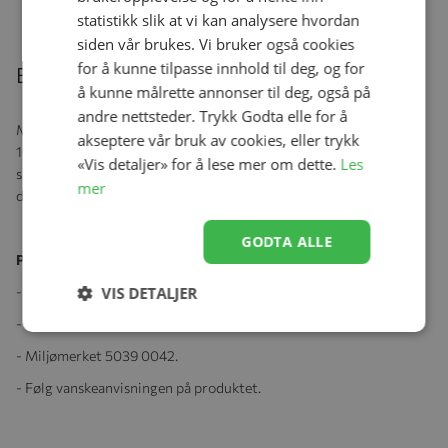
statistikk slik at vi kan analysere hvordan
siden vår brukes. Vi bruker også cookies
for å kunne tilpasse innhold til deg, og for
Beskrivelse
å kunne målrette annonser til deg, også på
andre nettsteder. Trykk Godta elle for å
Myk og komfortabel heldress i god kvalitet fra Joha, produsert i
akseptere vår bruk av cookies, eller trykk
100% ull. Dressen har praktiske knapper i front som går fra
«Vis detaljer» for å lese mer om dette.
Les
skrittet og helt opp til halsen, dette gir en stor åpning som gjør
mer
det enkelt å ta dressen av og på.
GODTA ALLE
Produktspesifikasjoner:
VIS DETALJER
- Ullmerket 1424DE81W.
- EU-Ecolable DK/016/002.
- Miljømerket 5039 0042.
- Følg vanskeanvisningen på produktet.