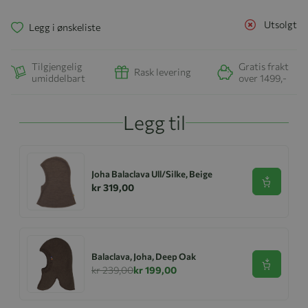
Utsolgt
Legg i ønskeliste
Tilgjengelig
Gratis frakt
Rask levering
umiddelbart
over 1499,-
Legg til
Joha Balaclava Ull/Silke, Beige
Se produk
kr 319,00
Balaclava, Joha, Deep Oak
Se produk
kr 239,00
kr 199,00