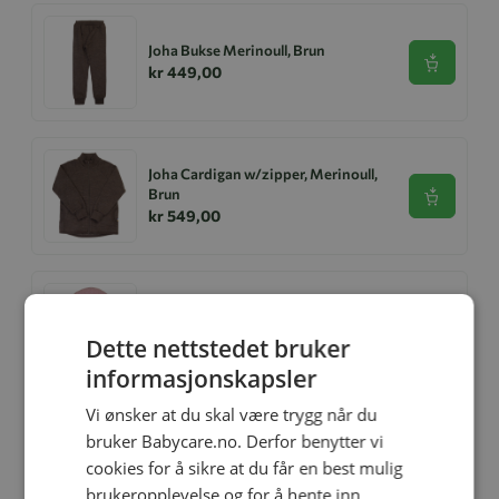
Joha Bukse Merinoull, Brun
Se produk
kr 449,00
Joha Cardigan w/zipper, Merinoull,
Brun
Se produk
kr 549,00
Balaclava, Joha, Ull, Rosa
Se produk
kr 299,00
kr 199,00
Dette nettstedet bruker
informasjonskapsler
Vi ønsker at du skal være trygg når du
bruker Babycare.no. Derfor benytter vi
Heldress, Joha, Tykk Ull, Rosa
cookies for å sikre at du får en best mulig
Se produk
kr 899,00
brukeropplevelse og for å hente inn