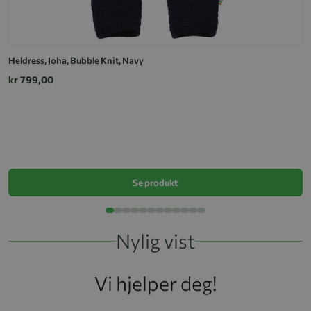
Heldress, Joha, Bubble Knit, Navy
kr 799,00
Jo
k
Se produkt
Nylig vist
Vi hjelper deg!