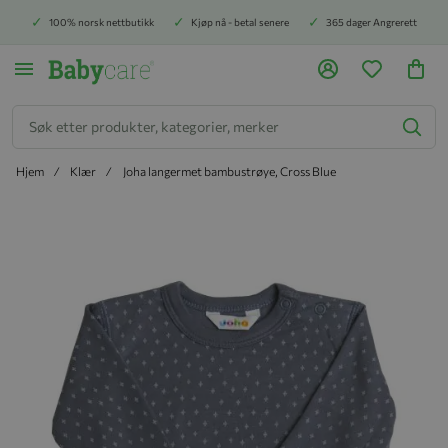
100% norsk nettbutikk
Kjøp nå - betal senere
365 dager Angrerett
Søk
Hjem
Klær
Joha langermet bambustrøye, Cross Blue
Hopp til slutten av bildegalleriet