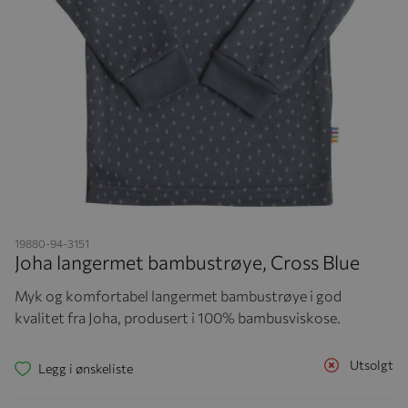
Hopp til begynnelsen av bildegalleriet
19880-94-3151
Joha langermet bambustrøye, Cross Blue
Myk og komfortabel langermet bambustrøye i god
kvalitet fra Joha, produsert i 100% bambusviskose.
Utsolgt
Legg i ønskeliste