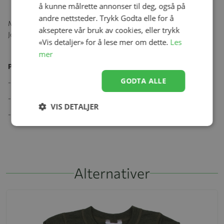
å kunne målrette annonser til deg, også på
andre nettsteder. Trykk Godta elle for å
Myk og komfortabel langermet bambustrøye i god kvalitet fra
akseptere vår bruk av cookies, eller trykk
Joha, produsert i 100% bambusviskose.
«Vis detaljer» for å lese mer om dette.
Les
mer
Produktspesifikasjoner:
GODTA ALLE
- Organisk Bambus Viscose
- Øko-Tex 100 sertifisert
VIS DETALJER
- Følg vanskeanvisningen på produktet.
Alternativer