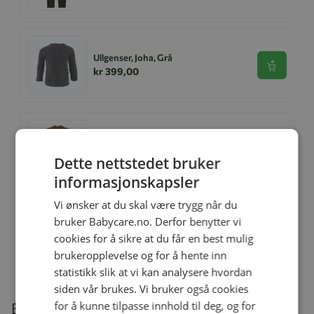
Ullgenser, Joha, Grå
Se produk
kr 399,00
Genser, Joha, Ull, Warm Brown
Se produk
kr 449,00
Dette nettstedet bruker
informasjonskapsler
Vi ønsker at du skal være trygg når du
bruker Babycare.no. Derfor benytter vi
Genser, Joha, Merinoull, Moss Green
cookies for å sikre at du får en best mulig
Se produk
kr 399,00
brukeropplevelse og for å hente inn
statistikk slik at vi kan analysere hvordan
siden vår brukes. Vi bruker også cookies
for å kunne tilpasse innhold til deg, og for
Beskrivelse