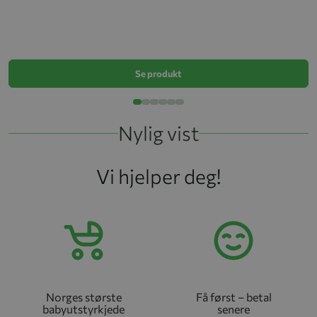
G
k
Se produkt
Nylig vist
Vi hjelper deg!
Norges største
Få først – betal
babyutstyrkjede
senere