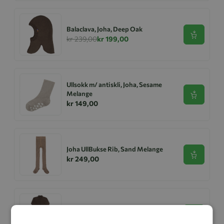
Balaclava, Joha, Deep Oak
Se produk
kr 239,00
kr 199,00
Ullsokk m/ antiskli, Joha, Sesame
Melange
Se produk
kr 149,00
Joha UllBukse Rib, Sand Melange
Se produk
kr 249,00
Joha Heldress Merinoull, Brun
Se produk
kr 749,00