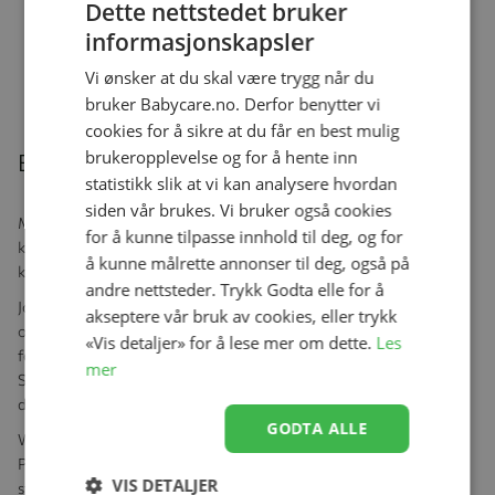
Dette nettstedet bruker
informasjonskapsler
Vi ønsker at du skal være trygg når du
Relaterte produkter
bruker Babycare.no. Derfor benytter vi
cookies for å sikre at du får en best mulig
brukeropplevelse og for å hente inn
Beskrivelse
statistikk slik at vi kan analysere hvordan
siden vår brukes. Vi bruker også cookies
Med sine isolerende egenskaper regulerer ull naturlig
for å kunne tilpasse innhold til deg, og for
kroppstemperaturen - fin og varm når den er kjølig og kjøler på
å kunne målrette annonser til deg, også på
kroppen når den er varm. Ideell for alle årstider.
andre nettsteder. Trykk Godta elle for å
Joha er en av de største produsentene av ull- og bomullsundertøy
akseptere vår bruk av cookies, eller trykk
og nattøy til babyer og barn i Skandinavia.Joha er veldig ansvarlig
«Vis detaljer» for å lese mer om dette.
Les
for miljøproduksjonsmetoder. Joha sine produkter har OEKO-TEX
mer
STANDARD 100-sertifisering. Videre anerkjenner og sertifiserer
det internasjonale Woolmark alle Johas ullprodukter.
GODTA ALLE
Woolmark er et av de mest kjente tekstilsertifikatene i verden.
Produkter med denne etiketten er testet for å oppfylle de strenge
VIS DETALJER
standardene fra The Woolmark Company. Det betyr at du er