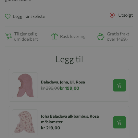
Utsolgt
Legg i ønskeliste
Tilgjengelig
Gratis frakt
Rask levering
umiddelbart
over 1499,-
Legg til
Balaclava, Joha, Ull, Rosa
Se produk
kr 299,00
kr 199,00
Joha Balaclava ull/bambus, Rosa
m/blomster
Se produk
kr 219,00