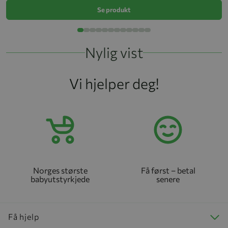
Se produkt
Nylig vist
Vi hjelper deg!
Norges største
Få først – betal
babyutstyrkjede
senere
Få hjelp