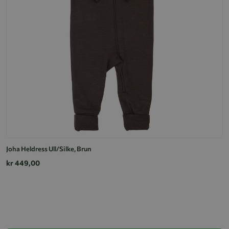
Joha Heldress Ull/Silke, Brun
kr 449,00
Jo
k