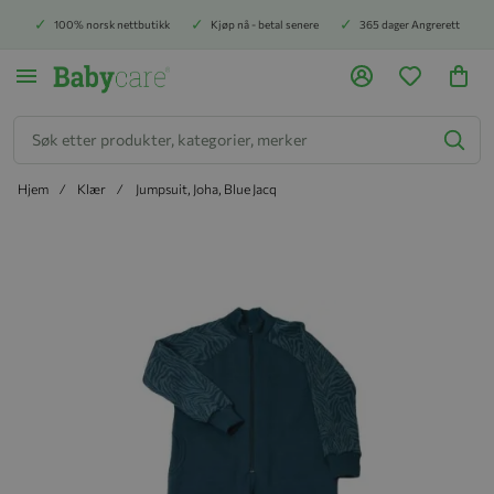
100% norsk nettbutikk
Kjøp nå - betal senere
365 dager Angrerett
Søk
Hjem
Klær
Jumpsuit, Joha, Blue Jacq
Hopp til slutten av bildegalleriet