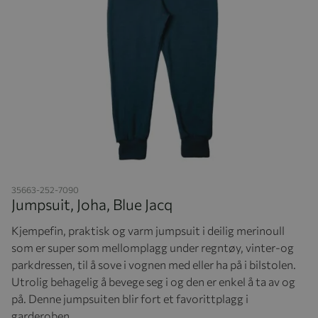
Hopp til begynnelsen av bildegalleriet
35663-252-7090
Jumpsuit, Joha, Blue Jacq
Kjempefin, praktisk og varm jumpsuit i deilig merinoull
som er super som mellomplagg under regntøy, vinter-og
parkdressen, til å sove i vognen med eller ha på i bilstolen.
Utrolig behagelig å bevege seg i og den er enkel å ta av og
på. Denne jumpsuiten blir fort et favorittplagg i
garderoben.