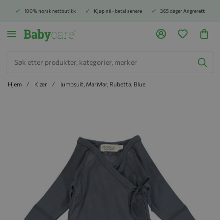
100% norsk nettbutikk
Kjøp nå - betal senere
365 dager Angrerett
Søk
Hjem
Klær
Jumpsuit, MarMar, Rubetta, Blue
Hopp til slutten av bildegalleriet