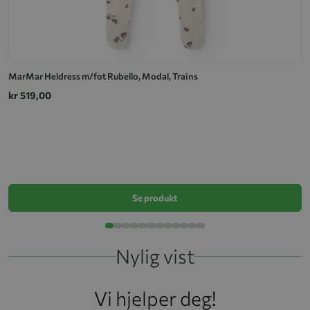
MarMar Heldress m/fot Rubello, Modal, Trains
kr 519,00
J
k
Se produkt
Nylig vist
Vi hjelper deg!