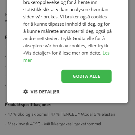
brukeropplevelse og for å hente inn
statistikk slik at vi kan analysere hvordan
Nydelig jumpsuit med fot, i deilig økologisk bomull som lukkes
siden vår brukes. Vi bruker også cookies
med både trykknapper og bånd.
for å kunne tilpasse innhold til deg, og for
å kunne målrette annonser til deg, også på
Produktegenskaper:
andre nettsteder. Trykk Godta elle for å
akseptere vår bruk av cookies, eller trykk
- Jersey med elastan
«Vis detaljer» for å lese mer om dette.
Les
- Med trykk som matcher HOME-kolleksjonen
mer
- Myk, elastisk og behagelig å ha på
- Pustende kvalitet
GODTA ALLE
- Høy kvalitet som holder form og farge
VIS DETALJER
Produktspesifikasjoner:
- 47 % økologisk bomull 47 % TENCEL™ Modal 6 % elastan
- Maskinvask 40°C - Må ikke tørkes i tørketrommel