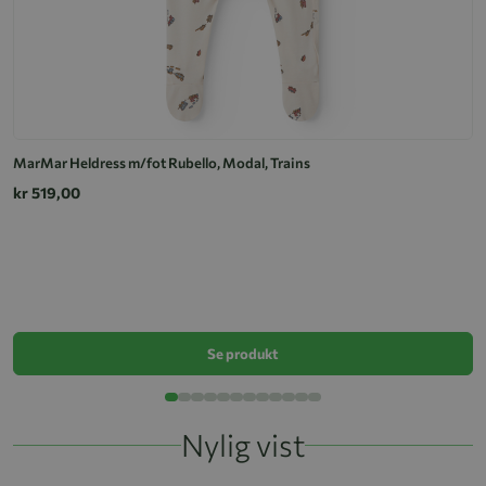
MarMar Heldress m/fot Rubello, Modal, Trains
kr 519,00
J
k
Se produkt
Nylig vist