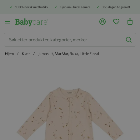
100% norsk nettbutikk
Kjøp nå - betal senere
365 dager Angrerett
Søk
Hjem
Klær
Jumpsuit, MarMar, Ruka, Little Floral
Hopp til slutten av bildegalleriet