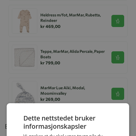
Heldress m/fot, MarMar, Rubetta,
Reindeer
Se produk
kr 469,00
Teppe, MarMar, Alida Percale, Paper
Boats
Se produk
kr 799,00
MarMar Lue Aiki, Modal,
Moominvalley
Se produk
kr 269,00
Dette nettstedet bruker
informasjonskapsler
Beskrivelse