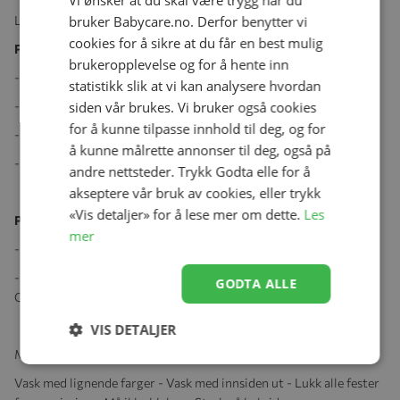
Vi ønsker at du skal være trygg når du
Langermet jumpsuit i myk og behagelig økologisk bomull.
bruker Babycare.no. Derfor benytter vi
cookies for å sikre at du får en best mulig
Produktegenskaper:
brukeropplevelse og for å hente inn
- Jersey med elastan
statistikk slik at vi kan analysere hvordan
- Myk, elastisk og behagelig å ha på
siden vår brukes. Vi bruker også cookies
for å kunne tilpasse innhold til deg, og for
- Pustende kvalitet
å kunne målrette annonser til deg, også på
- Høy kvalitet som holder form og farge
andre nettsteder. Trykk Godta elle for å
akseptere vår bruk av cookies, eller trykk
«Vis detaljer» for å lese mer om dette.
Les
Produktspesifikasjoner:
mer
- 47 % økologisk bomull 47 % TENCEL™ Modal 6 % elastan
- Dette produktet er sertifisert i henhold til Standard 100 av
GODTA ALLE
OEKO-TEX®.
VIS DETALJER
Maskinvask 40°C - Må ikke tørkes i tørketrommel
Vask med lignende farger - Vask med innsiden ut - Lukk alle fester