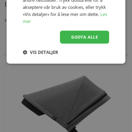
andre nettsteder. Trykk Godta elle for å
Beskrivelse
akseptere vår bruk av cookies, eller trykk
«Vis detaljer» for å lese mer om dette.
Les
Komplett Kalesje til din Baby Jogger City Elite.
mer
GODTA ALLE
VIS DETALJER
Alternativer