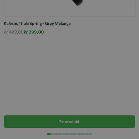
Kalesje, Thule Spring - Grey Melange
kr 499,00
kr 299,00
K
k
Se produkt