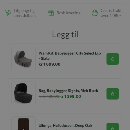
Tilgjengelig
Gratis frakt
Rask levering
umiddelbart
over 1499,-
Legg til
Pram Kit, Babyjogger, City Select Lux
- Slate
Se produk
kr 1 699,00
Bag, Babyjogger, Sights, Rich Black
Se produk
kr 2 499,00
kr 1 399,00
Ullongs, Helledussen, Deep Oak