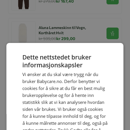
Se produk
kr 279,00
kr 167,40
Aluna Lammeskinn til Vogn,
Korthåret Hvit
Se produk
kr 599,00
kr 299,00
Dette nettstedet bruker
informasjonskapsler
4ME Myggnett Universal
Se produk
kr 199,00
kr 159,00
Vi ønsker at du skal være trygg når du
bruker Babycare.no. Derfor benytter vi
cookies for å sikre at du får en best mulig
brukeropplevelse og for å hente inn
Ullbody, Helledussen, Deep Oak
statistikk slik at vi kan analysere hvordan
Se produk
kr 279,00
kr 167,40
siden vår brukes. Vi bruker også cookies
for å kunne tilpasse innhold til deg, og for
å kunne målrette annonser til deg, også på