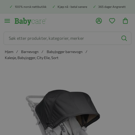
100% norsk nettbutikk
Kjøp nå - betal senere
365 dager Angrerett
Søk
Hjem
Barnevogn
BabyJogger barnevogn
Kalesje, Babyjogger, City Elie, Sort
Hopp til slutten av bildegalleriet