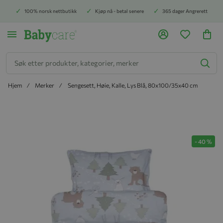
100% norsk nettbutikk
Kjøp nå - betal senere
365 dager Angrerett
Søk
Hjem
Merker
Sengesett, Høie, Kalle, Lys Blå, 80x100/35x40 cm
Hopp til slutten av bildegalleriet
-
40
%