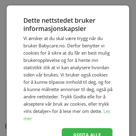
Lekematte, 4ME, Hav - Limited
Dette nettstedet bruker
Edition
Se produk
kr 369,00
kr 229,00
informasjonskapsler
Vi ønsker at du skal være trygg når du
bruker Babycare.no. Derfor benytter vi
cookies for å sikre at du får en best mulig
Ullbody, Helledussen, Deep Oak
Se produk
brukeropplevelse og for å hente inn
kr 279,00
kr 167,40
statistikk slik at vi kan analysere hvordan
siden vår brukes. Vi bruker også cookies
for å kunne tilpasse innhold til deg, og for
å kunne målrette annonser til deg, også på
Ullongs, Helledussen, Navy
Se produk
andre nettsteder. Trykk Godta elle for å
kr 279,00
kr 167,40
akseptere vår bruk av cookies, eller trykk
«Vis detaljer» for å lese mer om dette.
Les
mer
Beskrivelse
GODTA ALLE