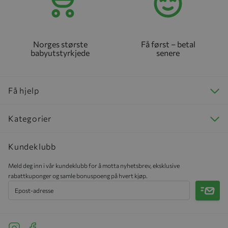
Norges største
Få først – betal
babyutstyrkjede
senere
Få hjelp
Kategorier
Kundeklubb
Meld deg inn i vår kundeklubb for å motta nyhetsbrev, eksklusive
rabattkuponger og samle bonuspoeng på hvert kjøp.
Meld 
See our Instagram
See our Facebook