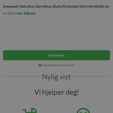
Sengesett, Høie, Kira, Varm Rosa, Ekstra fin bomull, 100x140/40x60 cm
kr 399,00
kr 239,40
S
k
Se produkt
Nylig vist
Vi hjelper deg!