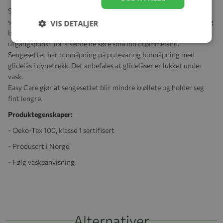
Superfint sengesett i økologisk bomull. En leken verden i toner
som skaper en naturlig ro. Ekstra fine bomullstråder føles myke og
VIS DETALJER
behagelige mot huden, og sammen gir det et perfekt
utgangspunkt for å sende de søte små inn drømmeland.
Sengesettet har bunnåpning på putevar og bunnåpning med
glidelås i dynetrekk. Det anbefales at glidelåser er lukket under
vask.
Easy Care gjør at sengesettet blir mindre krøllete og holder seg
fint lengre.
Produktegenskaper:
- Oeko-Tex 100, klasse 1 sertifisert
- Produsert i Norge
- Følg vaskeanvisning
Alternativer