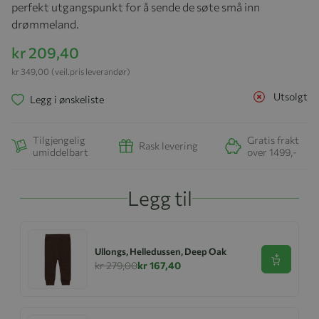
perfekt utgangspunkt for å sende de søte små inn
drømmeland.
kr 209,40
kr 349,00
(veil.pris leverandør)
Utsolgt
Legg i ønskeliste
Tilgjengelig
Gratis frakt
Rask levering
umiddelbart
over 1499,-
Legg til
Ullongs, Helledussen, Deep Oak
Se produk
kr 279,00
kr 167,40