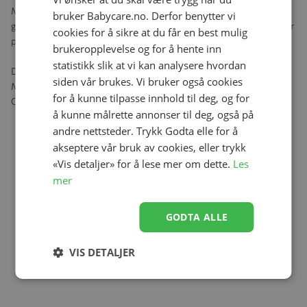
Med skandinavis design og sikre materialer. Det stilfulle designet
bruker Babycare.no. Derfor benytter vi
gjør at produktene tar seg like godt ut i stuen, på lekerommet eller
cookies for å sikre at du får en best mulig
på barnerommet.
brukeropplevelse og for å hente inn
statistikk slik at vi kan analysere hvordan
Dimensions: 87x87
siden vår brukes. Vi bruker også cookies
Material: Velvet
for å kunne tilpasse innhold til deg, og for
Color: Pink Candy
å kunne målrette annonser til deg, også på
andre nettsteder. Trykk Godta elle for å
akseptere vår bruk av cookies, eller trykk
«Vis detaljer» for å lese mer om dette.
Les
mer
GODTA ALLE
VIS DETALJER