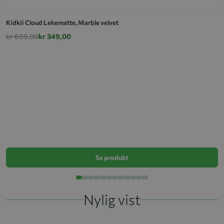
Kidkii Cloud Lekematte, Marble velvet
kr 699,00
kr 349,00
L
k
Se produkt
Nylig vist