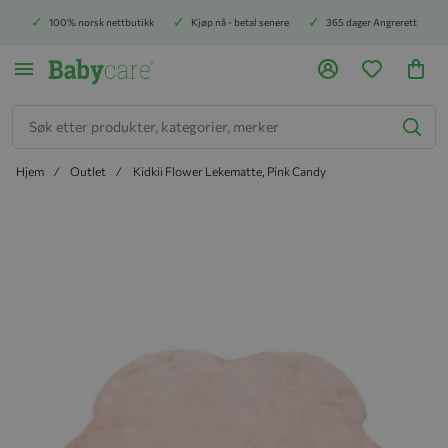
100% norsk nettbutikk
Kjøp nå - betal senere
365 dager Angrerett
Søk
Hjem
Outlet
Kidkii Flower Lekematte, Pink Candy
Hopp til slutten av bildegalleriet