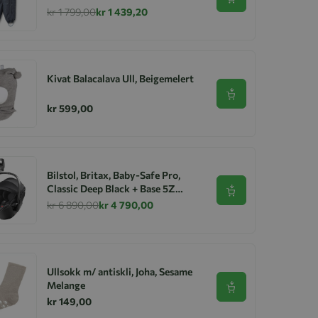
Se produkt
kr 1 799,00
kr 1 439,20
Kivat Balacalava Ull, Beigemelert
Se produkt
kr 599,00
Bilstol, Britax, Baby-Safe Pro,
Classic Deep Black + Base 5Z
Se produkt
Vario
kr 6 890,00
kr 4 790,00
Ullsokk m/ antiskli, Joha, Sesame
Melange
Se produkt
kr 149,00