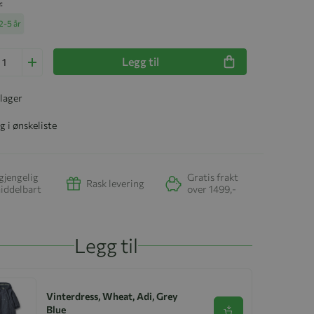
e
2-5 år
Legg til
 lager
g i ønskeliste
gjengelig
Gratis frakt
Rask levering
iddelbart
over 1499,-
Legg til
Vinterdress, Wheat, Adi, Grey
Blue