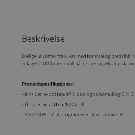
Beskrivelse
Deilige ullvotter fra Kivat med tommel og bred ribb 
er laget i 100% merinoull på utsiden og økologisk bo
Produktspesifikasjoner:
- Innsiden av votten: 97% økologisk bomull og 3 % E
- Utsiden av votten: 100% Ull
- Vask: 30°C på ullprogram med ullvaskemiddel