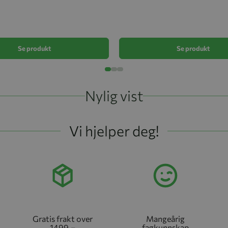
Se produkt
Se produkt
Nylig vist
Vi hjelper deg!
Gratis frakt over
Mangeårig
1499,–
fagkunnskap