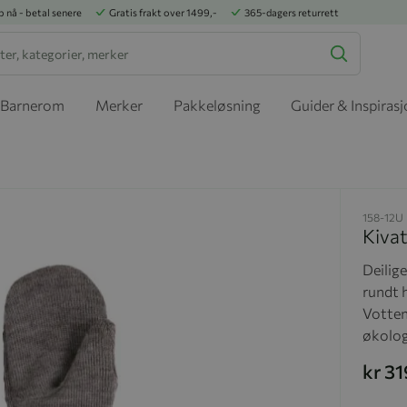
p nå - betal senere
Gratis frakt over 1499,-
365-dagers returrett
Barnerom
Merker
Pakkeløsning
Guider & Inspiras
158-12U
Kivat
Deilig
rundt 
Votten
økolog
kr 3