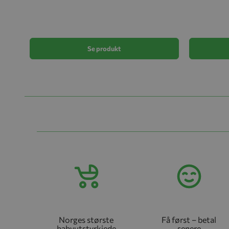
Se produkt
Norges største
Få først – betal
babyutstyrkjede
senere