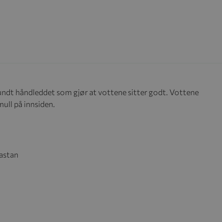
rundt håndleddet som gjør at vottene sitter godt. Vottene
mull på innsiden.
lastan