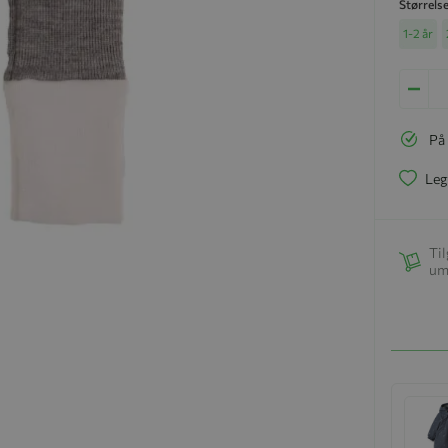
Størrels
1-2 år
På
Leg
Til
um