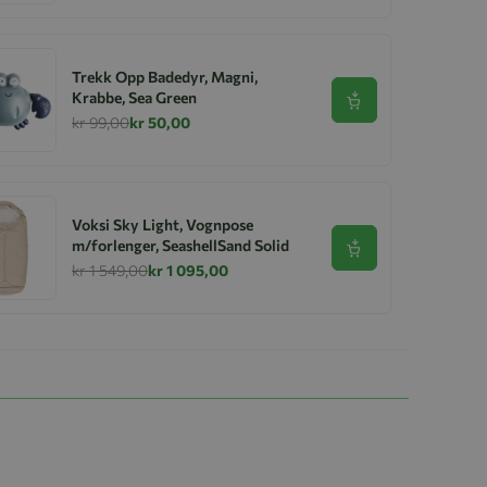
Trekk Opp Badedyr, Magni,
Krabbe, Sea Green
Se produkt
kr 99,00
kr 50,00
Voksi Sky Light, Vognpose
m/forlenger, SeashellSand Solid
Se produkt
kr 1 549,00
kr 1 095,00