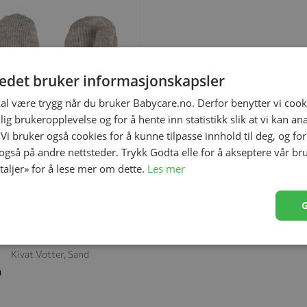
tedet bruker informasjonskapsler
kal være trygg når du bruker Babycare.no. Derfor benytter vi cooki
lig brukeropplevelse og for å hente inn statistikk slik at vi kan a
 Vi bruker også cookies for å kunne tilpasse innhold til deg, og fo
 også på andre nettsteder. Trykk Godta elle for å akseptere vår br
etaljer» for å lese mer om dette.
Les mer
il
Størrelse
1-2 år
2-5 år
Kivat Votter, Sand
0