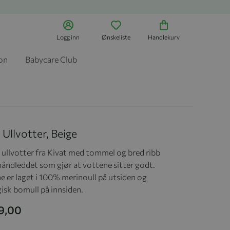
Logg inn
Ønskeliste
Handlekurv
jon
Babycare Club
 Ullvotter, Beige
e ullvotter fra Kivat med tommel og bred ribb
håndleddet som gjør at vottene sitter godt.
e er laget i 100% merinoull på utsiden og
isk bomull på innsiden.
19,00