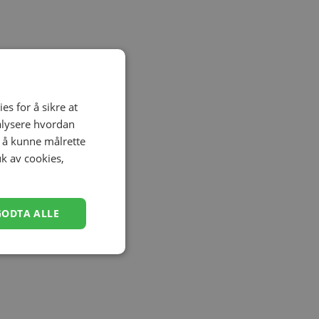
es for å sikre at
nalysere hvordan
r å kunne målrette
uk av cookies,
GODTA ALLE