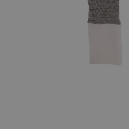
Hopp til begynnelsen av bildegalleriet