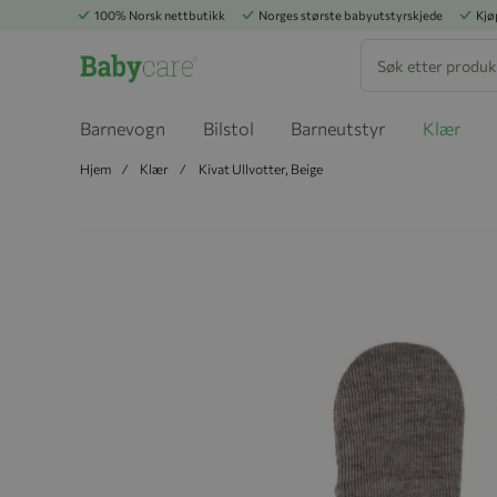
100% Norsk nettbutikk
Norges største babyutstyrskjede
Kjø
Søk
Barnevogn
Bilstol
Barneutstyr
Klær
Hjem
Klær
Kivat Ullvotter, Beige
Hopp til slutten av bildegalleriet