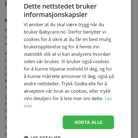
Beskrivelse
Dette nettstedet bruker
informasjonskapsler
Klapp Barnestol, Kaos, Bøk, Grå + Baby Seat
Vi ønsker at du skal være trygg når du
KAOS Klapp kommer ferdig montert og er lett å sette opp. Bare
bruker Babycare.no. Derfor benytter vi
skyv bena ut, klikk setet på plass og stolen er klar til bruk. Den har
cookies for å sikre at du får en best mulig
en glatt og solid finish som gjør den enkel å holde ren.
brukeropplevelse og for å hente inn
statistikk slik at vi kan analysere hvordan
Klapp er en moderne designklassiker som vil vare hele
barndommen. En bærekraftig investering, av solid håndverk og
siden vår brukes. Vi bruker også cookies
premium materialer. Stolen er designet av den prisbelønte norske
for å kunne tilpasse innhold til deg, og for
produktdesigneren Ole Petter Wullum for KAOS. Med KAOS
å kunne målrette annonser til deg, også på
Klapp kan du gi barnet ditt en sikker og komfortabel sitteplass i
andre nettsteder. Trykk Godta elle for å
mange år.
akseptere vår bruk av cookies, eller trykk
Denne spisestolen er ikke bare perfekt for hjemmet ditt, men også
«Vis detaljer» for å lese mer om dette.
Les
for bedrifter, kafeer og restauranter som trenger stilige og
mer
funksjonelle spisestoler som enkelt kan lagres bort når de ikke er i
bruk.
GODTA ALLE
Merk: Bøyle kjøpes separat og er anbefalt frem til 36 mnd. Annet
tilbehør selges separat.
VIS DETALJER