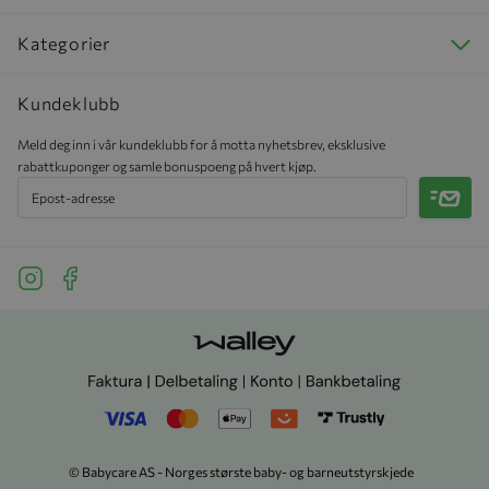
Kategorier
Kundeklubb
Meld deg inn i vår kundeklubb for å motta nyhetsbrev, eksklusive
rabattkuponger og samle bonuspoeng på hvert kjøp.
Meld 
See our Instagram
See our Facebook
© Babycare AS - Norges største baby- og barneutstyrskjede