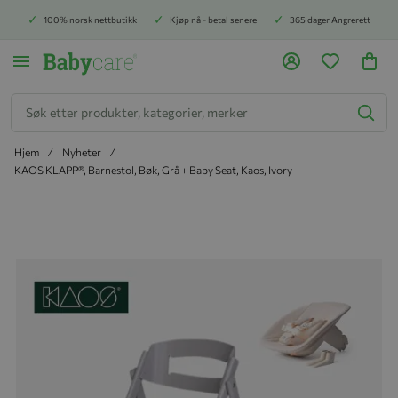
100% norsk nettbutikk
Kjøp nå - betal senere
365 dager Angrerett
Søk
Hjem
Nyheter
KAOS KLAPP®, Barnestol, Bøk, Grå + Baby Seat, Kaos, Ivory
Hopp til slutten av bildegalleriet