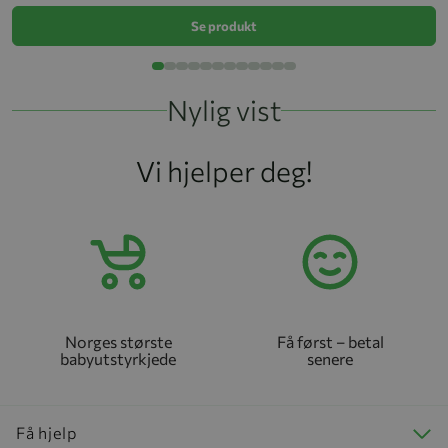
Se produkt
Nylig vist
Vi hjelper deg!
Norges største
Få først – betal
babyutstyrkjede
senere
Få hjelp