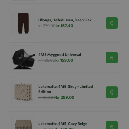
Ullongs, Helledussen, Deep Oak
Se produk
kr 279,00
kr 167,40
4ME Myggnett Universal
Se produk
kr 199,00
kr 159,00
Lekematte, 4ME, Skog - Limited
Edition
Se produk
kr 369,00
kr 259,00
Lekematte, 4ME, Cozy Beige
Se produk