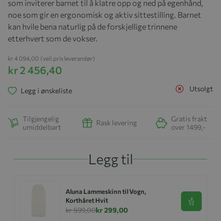
som inviterer barnet til å klatre opp og ned på egenhånd,
noe som gir en ergonomisk og aktiv sittestilling. Barnet
kan hvile bena naturlig på de forskjellige trinnene
etterhvert som de vokser.
kr 4 094,00
(veil.pris leverandør)
kr 2 456,40
Utsolgt
Legg i ønskeliste
Tilgjengelig
Gratis frakt
Rask levering
umiddelbart
over 1499,-
Legg til
Aluna Lammeskinn til Vogn,
Korthåret Hvit
Se produk
kr 599,00
kr 299,00