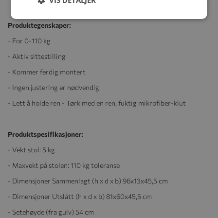
Produktegenskaper:
- For 0-110 kg
- Aktiv sittestilling
- Kommer ferdig montert
- Ingen justering er nødvendig
- Lett å holde ren -
Tørk med en ren, fuktig mikrofiber-klut
Produktspesifikasjoner:
- Vekt stol:
5 kg
- Maxvekt på stolen: 110 kg toleranse
- Dimensjoner
Sammenlagt (h x d x b) 96x13x45,5 cm
- Dimensjoner Utslått (h x d x b) 81x60x45,5 cm
- Setehøyde (fra gulv) 54 cm