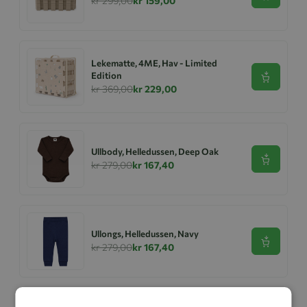
kr 299,00
kr 159,00
Lekematte, 4ME, Hav - Limited
Edition
Se produk
kr 369,00
kr 229,00
Ullbody, Helledussen, Deep Oak
Se produk
kr 279,00
kr 167,40
Ullongs, Helledussen, Navy
Se produk
kr 279,00
kr 167,40