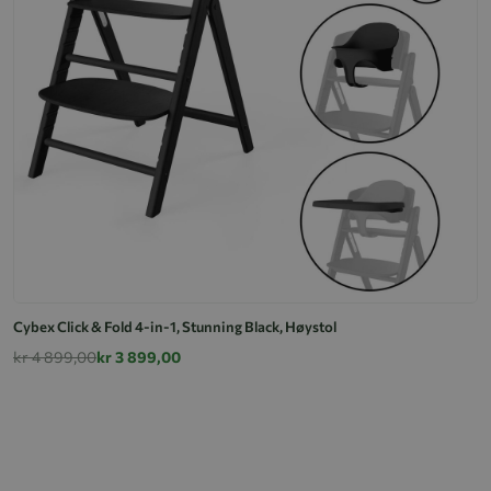
Cybex Click & Fold 4-in-1, Stunning Black, Høystol
kr 4 899,00
kr 3 899,00
Cy
k