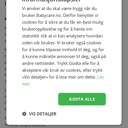
Beskrivelse
Vi ønsker at du skal være trygg når du
bruker Babycare.no. Derfor benytter vi
Klapp Barnestol, Kaos, Bøk, Grå + Baby Seat
cookies for å sikre at du får en best mulig
KAOS Klapp kommer ferdig montert og er lett å sette opp. Bare
brukeropplevelse og for å hente inn
skyv bena ut, klikk setet på plass og stolen er klar til bruk. Den har
statistikk slik at vi kan analysere hvordan
en glatt og solid finish som gjør den enkel å holde ren.
siden vår brukes. Vi bruker også cookies
for å kunne tilpasse innhold til deg, og for
Klapp er en moderne designklassiker som vil vare hele
barndommen. En bærekraftig investering, av solid håndverk og
å kunne målrette annonser til deg, også på
premium materialer. Stolen er designet av den prisbelønte norske
andre nettsteder. Trykk Godta elle for å
produktdesigneren Ole Petter Wullum for KAOS. Med KAOS
akseptere vår bruk av cookies, eller trykk
Klapp kan du gi barnet ditt en sikker og komfortabel sitteplass i
«Vis detaljer» for å lese mer om dette.
Les
mange år.
mer
Denne spisestolen er ikke bare perfekt for hjemmet ditt, men også
for bedrifter, kafeer og restauranter som trenger stilige og
GODTA ALLE
funksjonelle spisestoler som enkelt kan lagres bort når de ikke er i
bruk.
VIS DETALJER
Merk: Bøyle kjøpes separat og er anbefalt frem til 36 mnd. Annet
tilbehør selges separat.