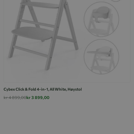
Cybex Click & Fold 4-in-1, All White, Høystol
kr 4 899,00
kr 3 899,00
Cy
k