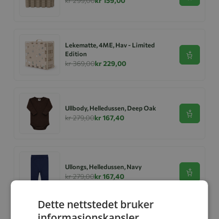
kr 299,00
kr 159,00
Lekematte, 4ME, Hav - Limited
Edition
Se produk
kr 369,00
kr 229,00
Ullbody, Helledussen, Deep Oak
Se produk
kr 279,00
kr 167,40
Ullongs, Helledussen, Navy
Se produk
kr 279,00
kr 167,40
Dette nettstedet bruker
informasjonskapsler