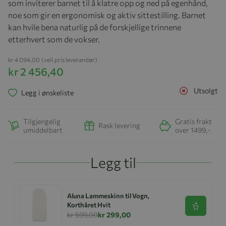
som inviterer barnet til å klatre opp og ned på egenhånd,
noe som gir en ergonomisk og aktiv sittestilling. Barnet
kan hvile bena naturlig på de forskjellige trinnene
etterhvert som de vokser.
kr 4 094,00
(veil.pris leverandør)
kr 2 456,40
Utsolgt
Legg i ønskeliste
Tilgjengelig
Gratis frakt
Rask levering
umiddelbart
over 1499,-
Legg til
Aluna Lammeskinn til Vogn,
Korthåret Hvit
Se produk
kr 599,00
kr 299,00