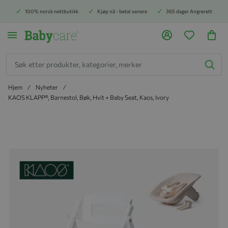
100% norsk nettbutikk
Kjøp nå - betal senere
365 dager Angrerett
Søk
Hjem
Nyheter
KAOS KLAPP®, Barnestol, Bøk, Hvit + Baby Seat, Kaos, Ivory
Hopp til slutten av bildegalleriet