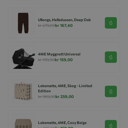
Ullongs, Helledussen, Deep Oak
Se produk
kr 279,00
kr 167,40
4ME Myggnett Universal
Se produk
kr 199,00
kr 159,00
Lekematte, 4ME, Skog - Limited
Edition
Se produk
kr 369,00
kr 259,00
Lekematte, 4ME, Cozy Beige
Se produk