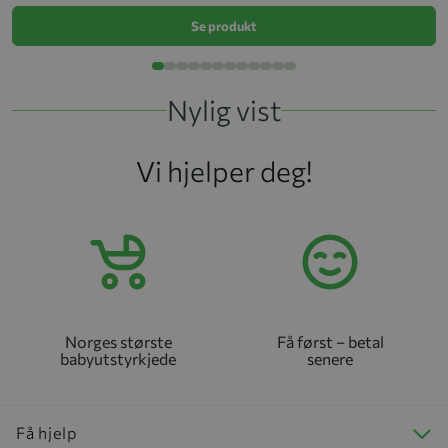
Se produkt
Nylig vist
Vi hjelper deg!
Norges største
Få først – betal
babyutstyrkjede
senere
Få hjelp