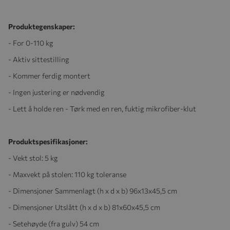
Produktegenskaper:
- For 0-110 kg
- Aktiv sittestilling
- Kommer ferdig montert
- Ingen justering er nødvendig
- Lett å holde ren -
Tørk med en ren, fuktig mikrofiber-klut
Produktspesifikasjoner:
- Vekt stol:
5 kg
- Maxvekt på stolen: 110 kg toleranse
- Dimensjoner
Sammenlagt (h x d x b) 96x13x45,5 cm
- Dimensjoner Utslått (h x d x b) 81x60x45,5 cm
- Setehøyde (fra gulv) 54 cm