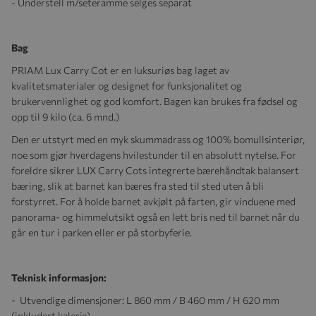
- Understell m/seteramme selges separat
Bag
PRIAM Lux Carry Cot er en luksuriøs bag laget av
kvalitetsmaterialer og designet for funksjonalitet og
brukervennlighet og god komfort. Bagen kan brukes fra fødsel og
opp til 9 kilo (ca. 6 mnd.)
Den er utstyrt med en myk skummadrass og 100% bomullsinteriør,
noe som gjør hverdagens hvilestunder til en absolutt nytelse. For
foreldre sikrer LUX Carry Cots integrerte bærehåndtak balansert
bæring, slik at barnet kan bæres fra sted til sted uten å bli
forstyrret. For å holde barnet avkjølt på farten, gir vinduene med
panorama- og himmelutsikt også en lett bris ned til barnet når du
går en tur i parken eller er på storbyferie.
Teknisk informasjon:
- Utvendige dimensjoner: L 860 mm / B 460 mm / H 620 mm
(inkludert kalesje)