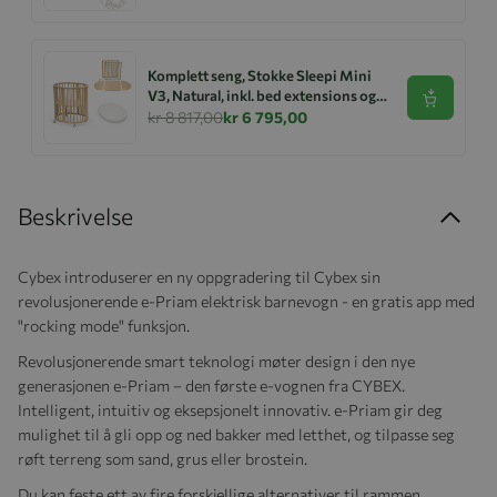
Komplett seng, Stokke Sleepi Mini
V3, Natural, inkl. bed extensions og
Se produk
madrass
kr 8 817,00
kr 6 795,00
Beskrivelse
Cybex introduserer en ny oppgradering til Cybex sin
revolusjonerende e-Priam elektrisk barnevogn - en gratis app med
"rocking mode" funksjon.
Revolusjonerende smart teknologi møter design i den nye
generasjonen e-Priam – den første e-vognen fra CYBEX.
Intelligent, intuitiv og eksepsjonelt innovativ. e-Priam gir deg
mulighet til å gli opp og ned bakker med letthet, og tilpasse seg
røft terreng som sand, grus eller brostein.
Du kan feste ett av fire forskjellige alternativer til rammen,