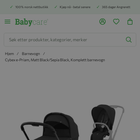
100% norsk nettbutikk
Kjøp nå - betal senere
365 dager Angrerett
Søk
Hjem
Barnevogn
Cybex e-Priam, Matt Black/Sepia Black, Komplett barnevogn
Hopp til slutten av bildegalleriet