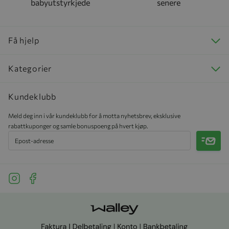
babyutstyrkjede
senere
Få hjelp
Kategorier
Kundeklubb
Meld deg inn i vår kundeklubb for å motta nyhetsbrev, eksklusive
rabattkuponger og samle bonuspoeng på hvert kjøp.
Meld 
See our Instagram
See our Facebook