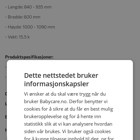
- Lengde: 840 - 935 mm
- Bredde: 600 mm
- Høyde: 1000 - 1090 mm
- Vekt: 15.5 k
Produktspesifikasjoner:
- Alder: Fra fødsel til ca. 4 år
Dette nettstedet bruker
- Vekt: Maks. barnets vekt 22 kg (frontvendt eller foreldrevendt)
informasjonskapsler
Vi ønsker at du skal være trygg når du
Dimensjoner – Utfoldet
bruker Babycare.no. Derfor benytter vi
Lengde 830 - 920 mm
cookies for å sikre at du får en best mulig
brukeropplevelse og for å hente inn
Bredde 600 mm
statistikk slik at vi kan analysere hvordan
Høyde håndtak 995 - 1090 mm
siden vår brukes. Vi bruker også cookies
for å kunne tilpasse innhold til deg, og for