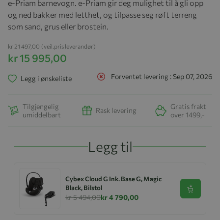
e-Priam barnevogn. e-Priam gir deg mulighet til å gli opp
og ned bakker med letthet, og tilpasse seg røft terreng
som sand, grus eller brostein.
kr 21 497,00
(veil.pris leverandør)
kr 15 995,00
Forventet levering : Sep 07, 2026
Legg i ønskeliste
Tilgjengelig
Gratis frakt
Rask levering
umiddelbart
over 1499,-
Legg til
Cybex Cloud G Ink. Base G, Magic
Black, Bilstol
Se produk
kr 5 494,00
kr 4 790,00