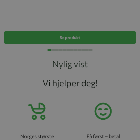
C
G
k
Se produkt
Nylig vist
Vi hjelper deg!
Norges største
Få først – betal