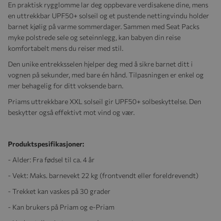
En praktisk rygglomme lar deg oppbevare verdisakene dine, mens
en uttrekkbar UPF50+ solseil og et pustende nettingvindu holder
barnet kjølig på varme sommerdager. Sammen med Seat Packs
myke polstrede sele og seteinnlegg, kan babyen din reise
komfortabelt mens du reiser med stil.
Den unike entrekksselen hjelper deg med å sikre barnet ditt i
vognen på sekunder, med bare én hånd. Tilpasningen er enkel og
mer behagelig for ditt voksende barn.
Priams uttrekkbare XXL solseil gir UPF50+ solbeskyttelse. Den
beskytter også effektivt mot vind og vær.
Produktspesifikasjoner:
- Alder: Fra fødsel til ca. 4 år
- Vekt: Maks. barnevekt 22 kg (frontvendt eller foreldrevendt)
- Trekket kan vaskes på 30 grader
- Kan brukers på Priam og e-Priam