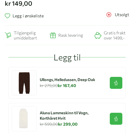
kr 149,00
Utsolgt
Legg i ønskeliste
Tilgjengelig
Gratis frakt
Rask levering
umiddelbart
over 1499,-
Legg til
Ullongs, Helledussen, Deep Oak
Se produk
kr 279,00
kr 167,40
Aluna Lammeskinn til Vogn,
Korthåret Hvit
Se produk
kr 599,00
kr 299,00