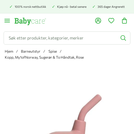
100% norsk nettbutikk
Kjøp nå - betal senere
365 dager Angrerett
Søk
Hjem
Barneutstyr
Spise
Kopp, My1ofNorway, Sugerør & To Håndtak, Rose
Hopp til slutten av bildegalleriet