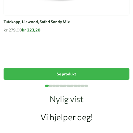
Tutekopp, Liewood, Safari Sandy Mix
kr 279,00
kr 223,20
Tu
k
Se produkt
Nylig vist
Vi hjelper deg!