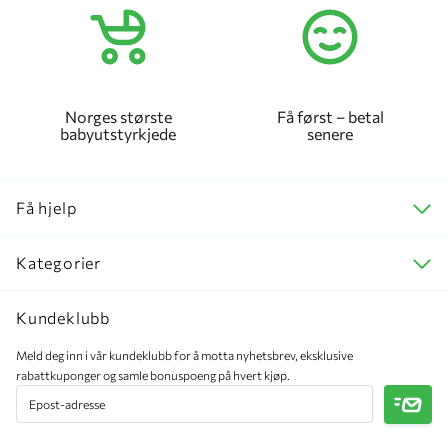
Norges største
Få først – betal
babyutstyrkjede
senere
Få hjelp
Kategorier
Kundeklubb
Meld deg inn i vår kundeklubb for å motta nyhetsbrev, eksklusive
rabattkuponger og samle bonuspoeng på hvert kjøp.
Meld 