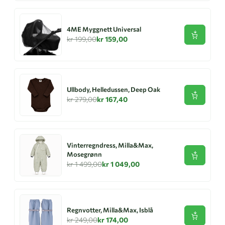
4ME Myggnett Universal
Se produk
kr 199,00
kr 159,00
Ullbody, Helledussen, Deep Oak
Se produk
kr 279,00
kr 167,40
Vinterregndress, Milla&Max,
Mosegrønn
Se produk
kr 1 499,00
kr 1 049,00
Regnvotter, Milla&Max, Isblå
Se produk
kr 249,00
kr 174,00